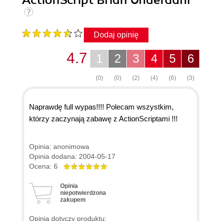
ActionScript Brian Underdahl
Dodaj opinię
4.7
1
2
3
4
5
6
(0)
(0)
(2)
(4)
(6)
(3)
Naprawdę full wypas!!!! Polecam wszystkim,
którzy zaczynają zabawę z ActionScriptami !!!
Opinia: anonimowa
Opinia dodana: 2004-05-17
Ocena: 6
Opinia
niepotwierdzona
zakupem
Opinia dotyczy produktu: