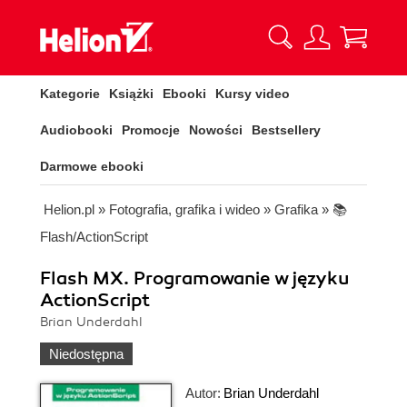
Kategorie
Książki
Ebooki
Kursy video
Audiobooki
Promocje
Nowości
Bestsellery
Darmowe ebooki
Helion.pl
»
Fotografia, grafika i wideo
»
Grafika
»
📚
Flash/ActionScript
Flash MX. Programowanie w języku
ActionScript
Brian Underdahl
Niedostępna
Autor:
Brian Underdahl