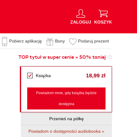
ZALOGUJ
KOSZYK
Pobierz aplikację
Bony
Podaruj prezent
TOP tytuł w super cenie » 50% taniej
18,99 zł
Książka
Powiadom mnie, gdy książka będzie
dostępna
Przenieś na półkę
Powiadom o dostępności audiobooka »