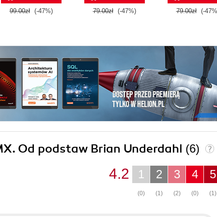
99.00zł
(-47%)
79.00zł
(-47%)
79.00zł
(-47%
h MX. Od podstaw Brian Underdahl
(6)
4.2
1
2
3
4
5
(0)
(1)
(2)
(0)
(1)