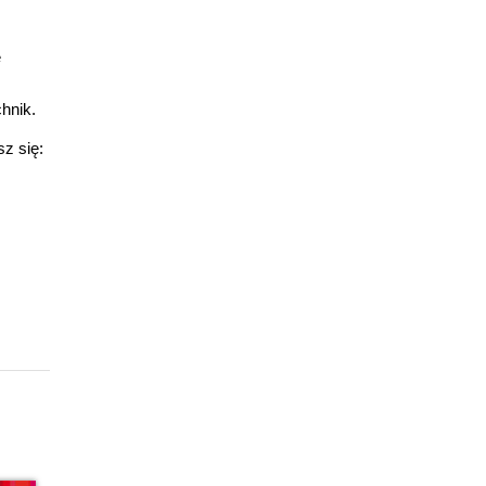
e
hnik.
z się: