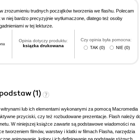
 w zrozumieniu trudnych początków tworzenia we flashu. Polecam
 niej bardzo precyzyjnie wytłumaczone, dlatego też osoby
adnieniami w tej lekturze.
Czy opinia była pomocna:
Opinia dotyczy produktu:
ona
ksiązka drukowana
TAK
(
0
)
NIE
(
0
)
 podstaw (1)
z witrynami lub ich elementami wykonanymi za pomocą Macromedia
eraktywne przyciski, czy też rozbudowane prezentacje. Flash należy d
ernetu. W niniejszej książce zawarte są podstawowe wiadomości na
e tworzeniem filmów, warstwy i klatki w filmach Flasha, narzędzia
zne animowanie, kolory i ich definiowanie na podstawie różnych