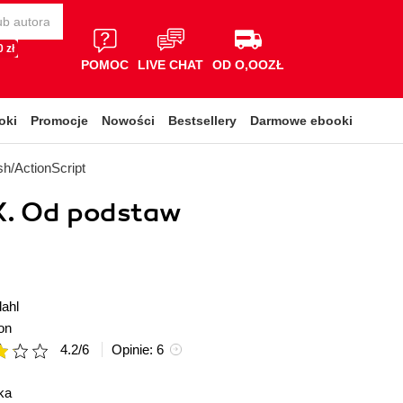
 zł
POMOC
LIVE CHAT
OD O,OOZŁ
oki
Promocje
Nowości
Bestsellery
Darmowe ebooki
sh/ActionScript
X. Od podstaw
ahl
on
4.2
/
6
Opinie:
6
ka