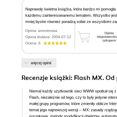
Naprawdę świetna książka, która bardzo mi pomogła
każdemu zainteresowanemu tematem. Wszystko jest w
mniej bystre również poradzą sobie ze wszystkimi zag
Opinia: anonimowa
Opinia
Opinia dodana: 2004-07-12
niepotwierdz
zakupem
Ocena: 6
więcej opinii
Recenzje
książki
: Flash MX. Od
Niemal każdy użytkownik sieci WWW spotkał się 
Flash, niezależnie od tego, czy to były jedynie int
małej grupy programów, które zmieniły oblicze Int
temat jego najnowszej wersji -- MX: zasady rządząc
rysunkowe, metody modyfikacji obiektów, automatyc