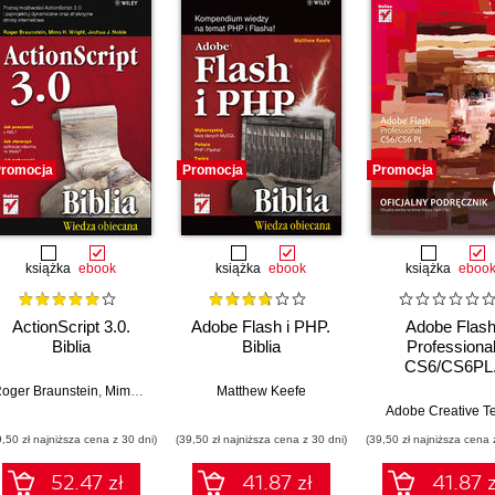
romocja
Promocja
Promocja
książka
ebook
książka
ebook
książka
eboo
ActionScript 3.0.
Adobe Flash i PHP.
Adobe Flas
Biblia
Biblia
Professiona
CS6/CS6PL
Oficjalny podręc
oger Braunstein
,
Mims H. Wright
,
Joshua J. Noble
Matthew Keefe
Adobe Creative 
9,50 zł najniższa cena z 30 dni)
(39,50 zł najniższa cena z 30 dni)
(39,50 zł najniższa cena 
52.47 zł
41.87 zł
41.87 z