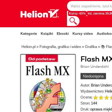
Kursy -65%
Inż. zwrotna 39,90
Kategorie
Książki
Ebooki
Kursy video
Audiobo
Helion.pl
»
Fotografia, grafika i wideo
»
Grafika
»
📚 Fla
Flash M
Brian Underdahl
Niedostępna
Autor:
Brian Underd
Wydawnictwo:
Heli
Ocena:
Stron:
144
Druk:
oprawa mięk