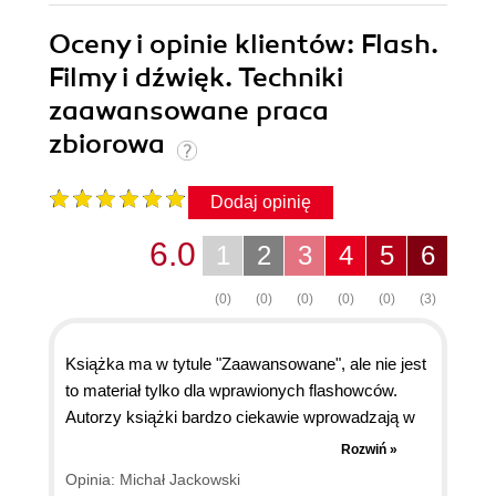
Oceny i opinie klientów: Flash.
Filmy i dźwięk. Techniki
zaawansowane praca
zbiorowa
Dodaj opinię
6.0
1
2
3
4
5
6
(0)
(0)
(0)
(0)
(0)
(3)
Książka ma w tytule "Zaawansowane", ale nie jest
to materiał tylko dla wprawionych flashowców.
Autorzy książki bardzo ciekawie wprowadzają w
świat flasha, dźwięków i obróbki klipów filmowych.
Rozwiń »
Każdy rozdział mówi o czymś innym, np. w
Opinia: Michał Jackowski