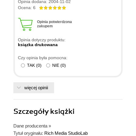
jednym rozdziale dowiemy się jak korzystać z
Opinia dodana: 2004-11-02
takich "trudnych" programów jak Adobe After
Ocena: 6
Effects, a w innych dowiemy się jak obrobić
dźwięk. Na dołączonej płycie są przykłady do
Opinia potwierdzona
zakupem
każdego rozdziału. Cel mojego kupna tej książki
był taki abym zrobił coś naprawdę super we
Opinia dotyczy produktu:
Flashu i gdy po przejrzeniu płyty i przeczytaniu
ksiązka drukowana
rozdziałów dowiedziałem się, że jestem w stanie
Czy opinia była pomocna:
to zrobić. GORĄCO polecam niniejszą książkę.
TAK
(
0
)
NIE
(
0
)
więcej opinii
Szczegóły
książki
Dane producenta
»
Tytuł oryginału:
Rich Media StudioLab