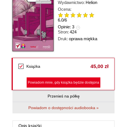
Wydawnictwo:
Helion
Ocena:
6.0
/
6
Opinie:
3
Stron:
424
Druk:
oprawa miękka
45,00 zł
Książka
Powiadom mnie, gdy książka będzie dostępna
Przenieś na półkę
Powiadom o dostępności audiobooka »
Opis
książki