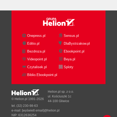
A teraz coś z zupełnie innej beczki...
(164)
Rozdział 8. Program Turbine Video Encoder (167)
Jak to działa (167)
Interfejs użytkownika (168)
Onepress.pl
Sensus.pl
Otwieranie pliku źródłowego (170)
Editio.pl
DlaBystrzakow.pl
Zaznaczanie fragmentu klipu (171)
Bezdroza.pl
Ebookpoint.pl
Kodowanie (173)
Zakładka Video (174)
Videopoint.pl
Beya.pl
Zakładka Flash (178)
Czytalisek.pl
Sploty
Zakładka Audio (182)
Biblio.Ebookpoint.pl
Menu Settings i predefiniowane ustawienia
(184)
Przykładowy proces kodowania pliku Flasha
Helion.pl sp. z o.o.
(185)
ul. Kościuszki 1c
© Helion.pl 1991-2026
44-100 Gliwice
Rozdział 9. Tworzenie flashowej galerii wideo (191)
tel. (32) 230-98-63
e-mail:
[wyświetl email]@helion.pl
Galeria wideo - co to takiego? (191)
NIP: 6312636254