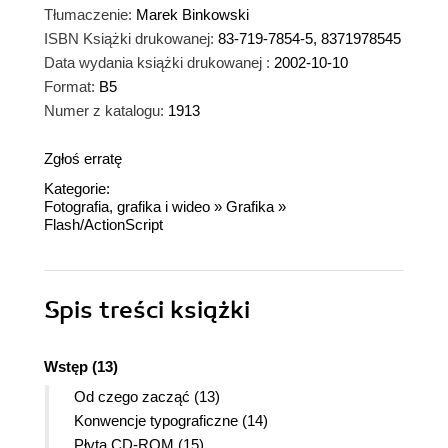
Tłumaczenie:
Marek Binkowski
ISBN Książki drukowanej:
83-719-7854-5, 8371978545
Data wydania książki drukowanej :
2002-10-10
Format:
B5
Numer z katalogu:
1913
Zgłoś erratę
Kategorie:
Fotografia, grafika i wideo
»
Grafika
»
Flash/ActionScript
Spis treści
książki
Wstęp (13)
Od czego zacząć (13)
Konwencje typograficzne (14)
Płyta CD-ROM (15)