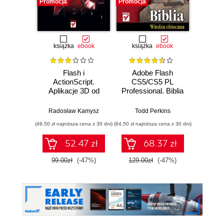
Promocja
Promocja
Promocj
książka
ebook
książka
ebook
ksią
Flash i
Adobe Flash
Action
ActionScript.
CS5/CS5 PL
Aplikacje 3D od
Professional. Biblia
podstaw
Roger Br
Radosław Kamysz
Todd Perkins
(49,50 zł najniższa cena z 30 dni)
(64,50 zł najniższa cena z 30 dni)
(49,50 zł naj
52.47 zł
68.37 zł
99.00zł
(-47%)
129.00zł
(-47%)
99.0