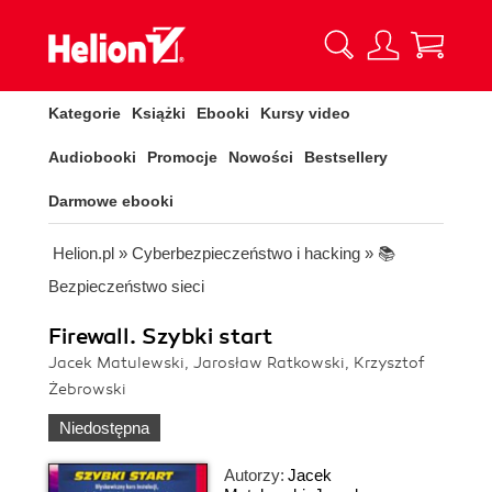
Kategorie
Książki
Ebooki
Kursy video
Audiobooki
Promocje
Nowości
Bestsellery
Darmowe ebooki
Helion.pl
»
Cyberbezpieczeństwo i hacking
»
📚
Bezpieczeństwo sieci
Firewall. Szybki start
Jacek Matulewski, Jarosław Ratkowski, Krzysztof
Żebrowski
Niedostępna
Autorzy:
Jacek