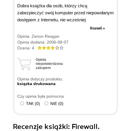
Dobra książka dla osób, którzy chcą
zabezpieczyć swój komputer przed niepowołanym
dostępem z Internetu, nie wcześniej
korzystających z zapory Firewall. Jest to książka
Rozwiń »
przeznaczona początkujących użytkowników,
Opinia: Zenon Reagan
pozwala na skonfigurowanie oprogramowania,
Opinia dodana: 2006-08-07
które można bezpłatnie pobrać z sieci.
Ocena: 4
Największy minus książki to cena. ps.
Opinia
zdecydowanie nie polecam średnio
niepotwierdzona
zakupem
zaawansowanym użytkownikom. Podkreślam, że
jest to książka dla początkujących.
Opinia dotyczy produktu:
ksiązka drukowana
Czy opinia była pomocna:
TAK
(
0
)
NIE
(
0
)
Recenzje
książki
: Firewall.