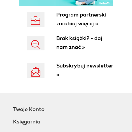
Inne ustawienia ZoneAlarm (71)
Rozdział 5. Zapora w Windows XP Professional
Program partnerski -
(wersja podstawowa) (73)
zarabiaj więcej »
Rozdział 6. Zapora w Windows XP z Service Pack 2
Brak książki? - daj
(79)
nam znać »
Konfiguracja zapory (80)
Wyjątki (85)
Subskrybuj newsletter
Rozdział 7. Sygate Personal Firewall 5.6 (91)
»
Instalacja (91)
Okna ostrzeżeń (94)
Reguły aplikacji (97)
Zaawansowane opcje reguł (100)
Reguły zaawansowane (104)
Twoje Konto
Monitorowanie połączeń i reagowanie na atak
(111)
Księgarnia
Opcje zapory (116)