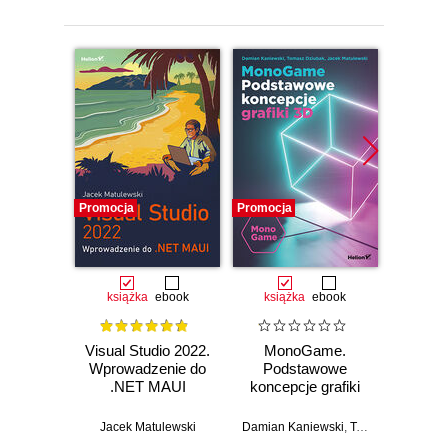
Promocja
Promocja
Promocj
książka
ebook
książka
ebook
ksią
Visual Studio 2022.
MonoGame.
C#
Wprowadzenie do
Podstawowe
progr
.NET MAUI
koncepcje grafiki
Prakty
3D
progra
platf
Jacek Matulewski
Damian Kaniewski
,
Tomasz Dziubak
Jacek
,
.N