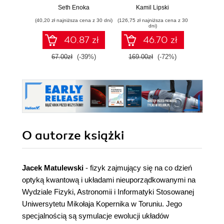
umiarkowanych
testy penetracyjne
mo
Seth Enoka
Kamil Lipski
Aleksan
paranoików
(40,20 zł najniższa cena z 30 dni)
(126,75 zł najniższa cena z 30
(35,40 zł naj
dni)
40.87 zł
46.70 zł
67.00zł
(-39%)
169.00zł
(-72%)
59.0
O autorze
książki
Jacek Matulewski
- fizyk zajmujący się na co dzień
optyką kwantową i układami nieuporządkowanymi na
Wydziale Fizyki, Astronomii i Informatyki Stosowanej
Uniwersytetu Mikołaja Kopernika w Toruniu. Jego
specjalnością są symulacje ewolucji układów