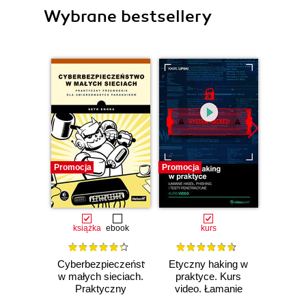
Wybrane bestsellery
Promocja
Promocja
Promocj
książka
ebook
kurs
ksią
Cyberbezpieczeństwo
Etyczny haking w
Jak n
w małych sieciach.
praktyce. Kurs
złapa
Praktyczny
video. Łamanie
O bezp
przewodnik dla
haseł, phishing i
ur