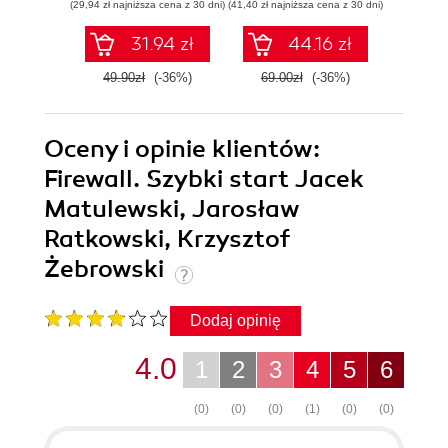
(29,94 zł najniższa cena z 30 dni)
(41,40 zł najniższa cena z 30 dni)
(59,50 zł naj
31.94 zł
44.16 zł
49.90zł
(-36%)
69.00zł
(-36%)
119.0
Oceny i opinie klientów:
Firewall. Szybki start Jacek
Matulewski, Jarosław
Ratkowski, Krzysztof
Żebrowski
Dodaj opinię
4.0
1
2
3
4
5
6
(0)
(0)
(0)
(1)
(0)
(0)