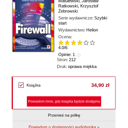
Matulewski
,
Jarosław
Ratkowski
,
Krzysztof
Żebrowski
Serie wydawnicze:
Szybki
start
Wydawnictwo:
Helion
Ocena:
4.0
/
6
Opinie:
1
Stron:
212
Druk:
oprawa miękka
34,90 zł
Książka
Powiadom mnie, gdy książka będzie dostępna
Przenieś na półkę
Powiadom o dostępności audiobooka »