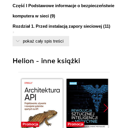
Część I Podstawowe informacje o bezpieczeństwie
komputera w sieci (9)
Rozdział 1. Przed instalacją zapory sieciowej (11)
Ciemna strona internetu (11)
pokaż cały spis treści
Zapory internetowe (firewalle) (12)
Co nam grozi? (13)
Porty (15)
Helion - inne książki
Testowanie zabezpieczeń komputera (17)
Rozdział 2. Słownik terminów (19)
Część II Zapory internetowe dla systemu Windows
(25)
Rozdział 3. Kerio Personal Firewall 4 (27)
Dostępne wersje i edycje Kerio (27)
Instalacja (29)
Konfiguracja połączeń stałych i modemowych (31)
Promocja
Promocja
Promocj