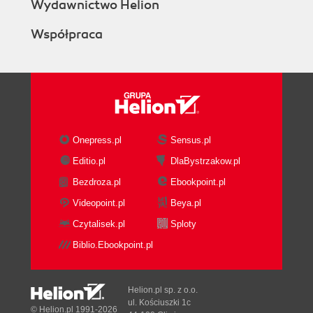
Rejestrowanie zdarzeń ("logi") (120)
Wydawnictwo Helion
Rozdział 8. Agnitum Outpost Firewall (121)
Współpraca
Dostępne wersje Agnitum Outpost Firewall (121)
Instalacja (122)
Ostrzeżenia (124)
Tryb Kreatora reguł (126)
Okno główne (132)
Zarządzanie regułami aplikacji (136)
Onepress.pl
Sensus.pl
Sterowanie zaporą. Sytuacje krytyczne (143)
Opcje zaawansowane. Reguły systemu (146)
Editio.pl
DlaBystrzakow.pl
Rozszerzenia (150)
Bezdroza.pl
Ebookpoint.pl
Część III Zapora sieciowa systemu Linux (153)
Videopoint.pl
Beya.pl
Rozdział 9. Zapora w Linux Mandrake 9.2 (155)
Czytalisek.pl
Sploty
DrakFirewall (157)
Biblio.Ebookpoint.pl
DrakSec (160)
Rozdział 10. Zapora w SuSE Linux 9.0 (161)
Helion.pl sp. z o.o.
Konfiguracja zapory (162)
ul. Kościuszki 1c
© Helion.pl 1991-2026