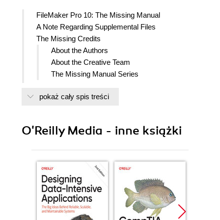
FileMaker Pro 10: The Missing Manual
A Note Regarding Supplemental Files
The Missing Credits
About the Authors
About the Creative Team
The Missing Manual Series
Introduction
pokaż cały spis treści
Why FileMaker Pro?
Whats New in FileMaker Pro 10
The Very Basics
O'Reilly Media - inne książki
About This Book
About the Outline
Living Examples
Macintosh and Windows
About These Arrows
About MissingManuals.com
Safari Books Online
I. Getting Started with FileMaker