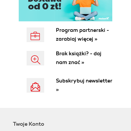
Understanding Browse Mode Error
Messages
No records present
Typing in a record
Program partnerski -
Navigating Your Database
zarabiaj więcej »
Navigating Record by Record
Keyboard Shortcuts
Brak książki? - daj
Finding Records
nam znać »
Performing a find
Performing a find
FastMatch
Subskrybuj newsletter
Understanding Find Mode Error
»
Messages
No records match
No valid criteria
Accidental data entry in Find
mode
Twoje Konto
Sorting Records