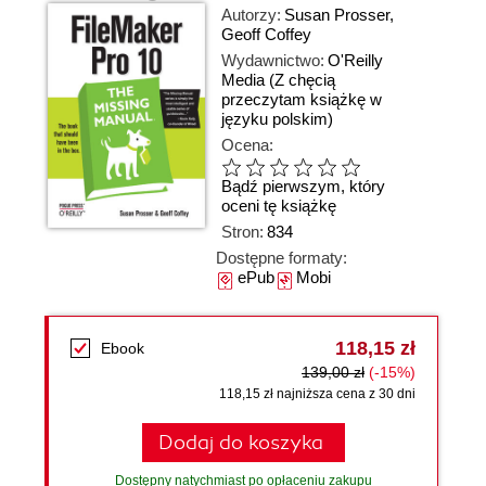
Autorzy:
Susan Prosser
,
Geoff Coffey
Wydawnictwo:
O'Reilly
Media
(Z chęcią
przeczytam książkę w
języku polskim)
Ocena:
Bądź pierwszym, który
oceni tę książkę
Stron:
834
Dostępne formaty:
ePub
Mobi
118,15 zł
Ebook
139,00 zł
(-15%)
118,15 zł najniższa cena z 30 dni
Dodaj do koszyka
Dostępny natychmiast po opłaceniu zakupu