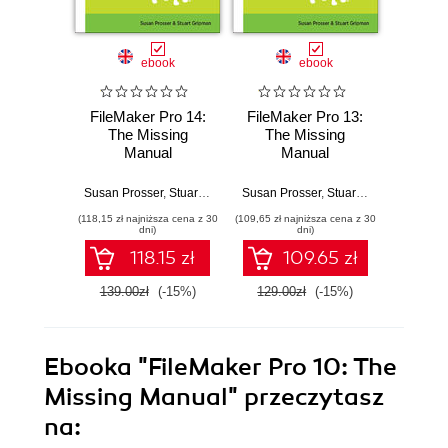
ebook
ebook
FileMaker Pro 14:
FileMaker Pro 13:
FileMa
The Missing
The Missing
The
Manual
Manual
M
Susan Prosser
,
Stuart Gripman
Susan Prosser
,
Stuart Gripman
Susan Pr
(118,15 zł najniższa cena z 30
(109,65 zł najniższa cena z 30
(135,15 zł 
dni)
dni)
118.15 zł
109.65 zł
139.00zł
(-15%)
129.00zł
(-15%)
159.0
Ebooka
"FileMaker Pro 10: The
Missing Manual"
przeczytasz
na: