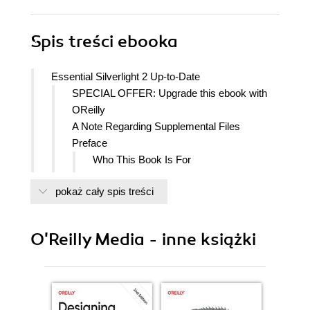
Spis treści
ebooka
Essential Silverlight 2 Up-to-Date
SPECIAL OFFER: Upgrade this ebook with
OReilly
A Note Regarding Supplemental Files
Preface
Who This Book Is For
How This Book Is Organized
pokaż cały spis treści
What You Need to Use This Book
Conventions Used in This Book
Using Code Examples
O'Reilly Media - inne książki
How to Contact Us
Hack #1. Acknowledgments
I. Introduction
1. Introducing Silverlight 2
Rich Internet Applications