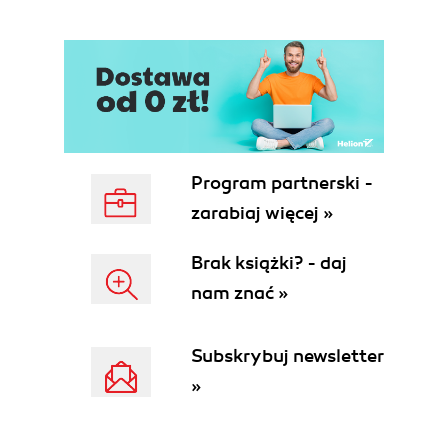
Further Reading
4. Introducing Silverlight Tools
XML Editors
Vector Graphics Editors
Silverlight IDEs
Further Reading
II. Declarative Silverlight
5. Introducing XAML
Program partnerski -
Using Text
zarabiaj więcej »
Using Shapes
Positioning Elements
Brak książki? - daj
Using Images
nam znać »
Using Brushes
Using Grids and Panels
Further Reading
Subskrybuj newsletter
6. Handling User Interaction and Events
»
Events and Event Handlers
Declarative Event Handlers
Event Listeners