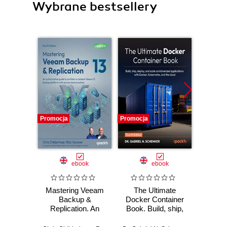
Wybrane bestsellery
Promocja
Promocja
Promocj
ebook
ebook
Mastering Veeam
The Ultimate
Windo
Backup &
Docker Container
2025
Replication. An
Book. Build, ship,
authoritative guide
deploy, and scale
Pad
to architect a
containerized