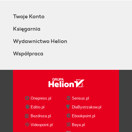
Mouse Events
Mouse Position
Twoje Konto
Drag and Drop
Keyboard Events
Księgarnia
Further Reading
7. Transforming and Animating Content
Wydawnictwo Helion
Transformations
Współpraca
Animations
Setting Up an Animation
Animation Types
Keyframe Animations
Coding Animation
Further Reading
8. Adding Sound and Video
Onepress.pl
Sensus.pl
Preparing Multimedia Data
Editio.pl
DlaBystrzakow.pl
Converting Data
Bezdroza.pl
Ebookpoint.pl
Adding Markers
Streaming Video
Videopoint.pl
Beya.pl
MediaElement