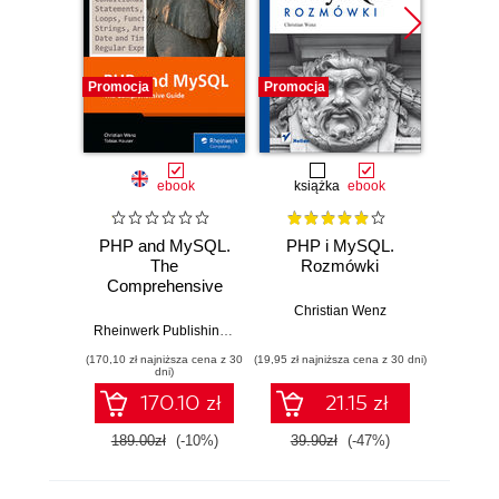
Promocja
Promocja
Promocj
ebook
książka
ebook
ksią
PHP and MySQL.
PHP i MySQL.
Mambo.
The
Rozmówki
wy
Comprehensive
se
Guide
inte
Christian Wenz
Rheinwerk Publishing
,
Inc
,
Christian Wenz
,
Tobias Hauser
Tobias H
(170,10 zł najniższa cena z 30
(19,95 zł najniższa cena z 30 dni)
(19,50 zł naj
dni)
170.10 zł
21.15 zł
189.00zł
(-10%)
39.90zł
(-47%)
39.0