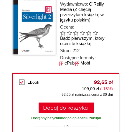
Wydawnictwo:
O'Reilly
Media
(Z chęcią
przeczytam książkę w
języku polskim)
Ocena:
Bądź pierwszym, który
oceni tę książkę
Stron:
212
Dostępne formaty:
ePub
Mobi
92,65 zł
Ebook
109,00 zł
(-15%)
92,65 zł najniższa cena z 30 dni
Dodaj do koszyka
Dostępny natychmiast po opłaceniu zakupu
lub