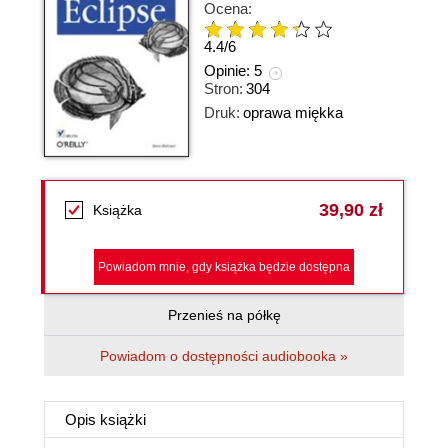
Ocena:
4.4
/
6
Opinie:
5
Stron:
304
Druk:
oprawa miękka
39,90 zł
Książka
Powiadom mnie, gdy książka będzie dostępna
Przenieś na półkę
Powiadom o dostępności audiobooka »
Opis
książki