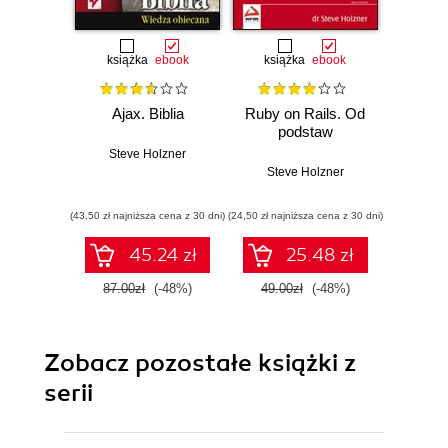
książka
ebook
książka
ebook
Ajax. Biblia
Ruby on Rails. Od
Ant: Th
podstaw
Guide.
Steve Holzner
Steve Holzner
Stev
(43,50 zł najniższa cena z 30 dni)
(24,50 zł najniższa cena z 30 dni)
(118,15 zł 
45.24 zł
25.48 zł
87.00zł
(-48%)
49.00zł
(-48%)
139.0
Zobacz pozostałe książki z
serii