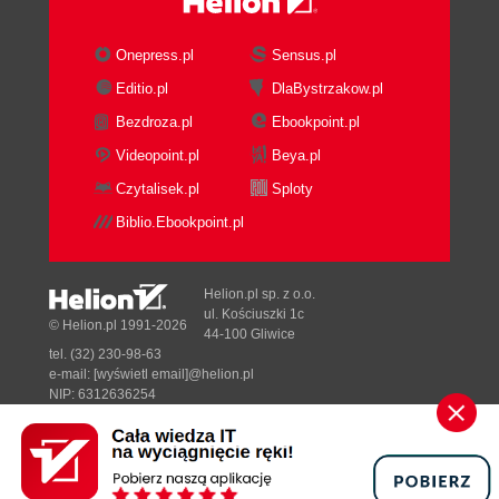
Dystrybucja aplikacji sieciowych (216)
Rozdział 10. Eclipse i Struts (219)
Onepress.pl
Sensus.pl
Przykład aplikacji Struts (219)
Editio.pl
DlaBystrzakow.pl
Widok (222)
Bezdroza.pl
Ebookpoint.pl
Kontroler (225)
Videopoint.pl
Beya.pl
Model (228)
Czytalisek.pl
Sploty
Wtyczka Easy Struts (232)
Biblio.Ebookpoint.pl
Rozdział 11. Tworzenie wtyczek - Plug-in
Development Environment (239)
Helion.pl sp. z o.o.
Niezbędny plik plugin.xml (240)
ul. Kościuszki 1c
© Helion.pl 1991-2026
Środowisko tworzenia wtyczek (PDE) (241)
44-100 Gliwice
Platforma testowa (245)
tel. (32) 230-98-63
e-mail:
[wyświetl email]@helion.pl
Wtyczka typu Standard Plug-in (247)
NIP: 6312636254
Rozdział 12. Tworzenie wtyczek - edytory i widoki
Regon: 241989027
Designed with ♥ by
Tonik.pl
(257)
Edytor wielostronicowy (257)