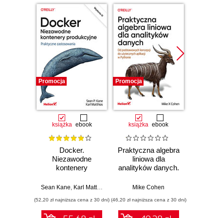
Promocja
Promocja
Promocj
książka
ebook
książka
ebook
ksią
Docker.
Praktyczna algebra
Pyt
Niezawodne
liniowa dla
S
kontenery
analityków danych.
Ni
produkcyjne.
Od podstawowych
narzęd
Praktyczne
koncepcji do
z dany
Sean Kane
,
Karl Matthias
Mike Cohen
Jake 
zastosowania.
użytecznych
(52,20 zł najniższa cena z 30 dni)
(46,20 zł najniższa cena z 30 dni)
(83,40 zł naj
Wydanie III
aplikacji w
Pythonie