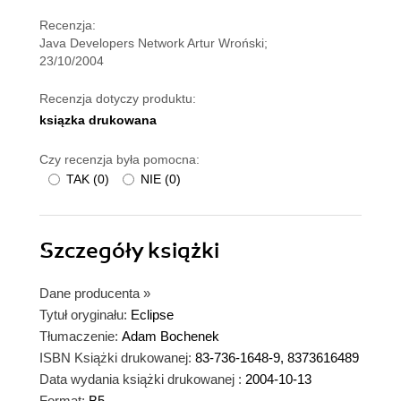
Recenzja:
Java Developers Network Artur Wroński;
23/10/2004
Recenzja dotyczy produktu:
ksiązka drukowana
Czy recenzja była pomocna:
TAK
(
0
)
NIE
(
0
)
Szczegóły
książki
Dane producenta
»
Tytuł oryginału:
Eclipse
Tłumaczenie:
Adam Bochenek
ISBN Książki drukowanej:
83-736-1648-9, 8373616489
Data wydania książki drukowanej :
2004-10-13
Format:
B5