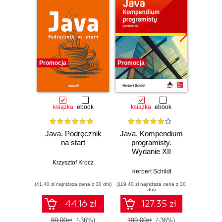
Promocja
Promocja
Promocj
książka
ebook
książka
ebook
ksią
Java. Podręcznik
Java. Kompendium
Java. 
na start
programisty.
Wyd
Wydanie XII
Krzysztof Krocz
Kathy Si
Herbert Schildt
(41,40 zł najniższa cena z 30 dni)
(119,40 zł najniższa cena z 30
(89,40 zł naj
dni)
44.16 zł
127.35 zł
69.00zł
(-36%)
199.00zł
(-36%)
149.0