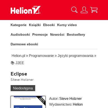
Kategorie
Książki
Ebooki
Kursy video
Audiobooki
Promocje
Nowości
Bestsellery
Darmowe ebooki
Helion.pl
»
Programowanie
»
Języki programowania
»
📚 J2EE
Eclipse
Steve Holzner
Niedostępna
Autor:
Steve Holzner
Wydawnictwo:
Helion