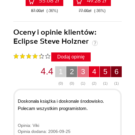
55.68 zł
49.28 zł
87.00zł
(-36%)
77.00zł
(-36%)
139.0
Oceny i opinie klientów:
Eclipse Steve Holzner
Dodaj opinię
4.4
1
2
3
4
5
6
(0)
(0)
(1)
(2)
(1)
(1)
Doskonała książka i doskonale środowisko.
Polecam wszystkim programistom.
Opinia: Viki
Opinia dodana: 2006-09-25