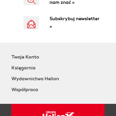
nam znać »
Menedżery układu (167)
Listy (169)
Edytor V4ALL i SWT (171)
Subskrybuj newsletter
Rozdział 8. Biblioteka SWT - część druga (175)
»
Menu (175)
Listwy narzędziowe (180)
Suwaki (183)
Drzewa (187)
Okna dialogowe (189)
Twoje Konto
Korzystanie z Internet Explorera w ramach okna
Księgarnia
SWT (193)
Rozdział 9. Tworzenie aplikacji sieciowych (197)
Wydawnictwo Helion
Serwer Tomcat - instalacja (197)
Współpraca
Pierwsza strona JSP (199)
Pierwszy serwlet (201)
Serwlet w katalogu serwera (204)
Współpraca z komponentami JavaBeans (207)
Wtyczka Sysdeo Tomcat (209)