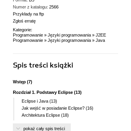
Numer z katalogu:
2566
Przykłady na ftp
Zgłoś erratę
Kategorie:
Programowanie
»
Języki programowania
»
J2EE
Programowanie
»
Języki programowania
»
Java
Spis treści
książki
Wstęp (7)
Rozdział 1. Podstawy Eclipse (13)
Eclipse i Java (13)
Jak wejść w posiadanie Eclipse? (16)
Architektura Eclipse (18)
Widoki i perspektywy (21)
pokaż cały spis treści
Pierwszy program (23)