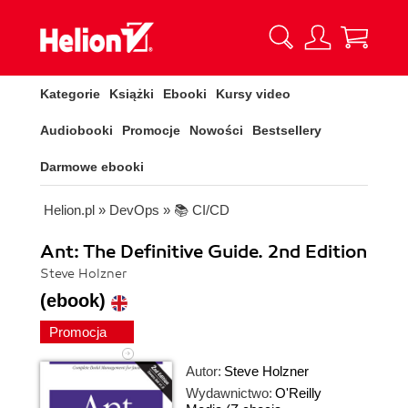
Kategorie
Książki
Ebooki
Kursy video
Audiobooki
Promocje
Nowości
Bestsellery
Darmowe ebooki
Helion.pl
»
DevOps
»
📚 CI/CD
Ant: The Definitive Guide. 2nd Edition
Steve Holzner
(ebook)
Promocja
Autor:
Steve Holzner
Wydawnictwo:
O'Reilly