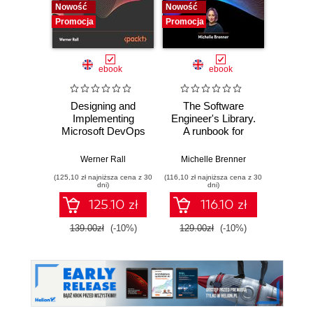
Nowość
Nowość
Nowość
Promocja
Promocja
Promocj
ebook
ebook
Designing and
The Software
Poli
Implementing
Engineer's Library.
Prog
Microsoft DevOps
A runbook for
Prin
Solutions AZ 400
building reliable
prac
Certification Guide.
systems and a
buildi
Werner Rall
Michelle Brenner
Jer
Gain Azure
resilient career
mainta
(125,10 zł najniższa cena z 30
(116,10 zł najniższa cena z 30
(134,10 zł 
DevOps expertise,
pe
dni)
dni)
pass the AZ-400
softwa
125.10 zł
116.10 zł
with confidence,
E
and boost your
139.00zł
(-10%)
129.00zł
(-10%)
149.0
cloud career