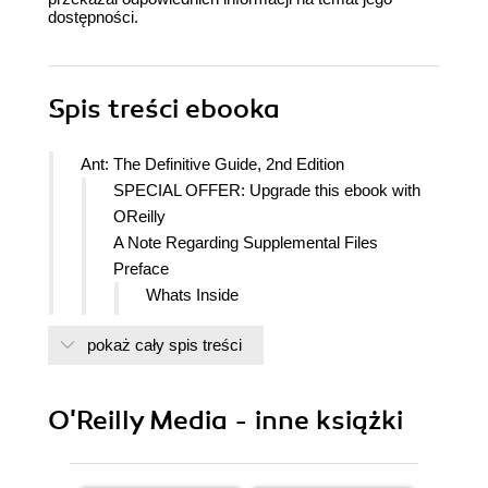
dostępności.
Spis treści
ebooka
Ant: The Definitive Guide, 2nd Edition
SPECIAL OFFER: Upgrade this ebook with
OReilly
A Note Regarding Supplemental Files
Preface
Whats Inside
Conventions Used in This Book
pokaż cały spis treści
What You'll Need
Using Code Examples
We'd Like to Hear from You
O'Reilly Media - inne książki
1. Getting Started
1.1. Ant's Origins
1.2. Getting Ant