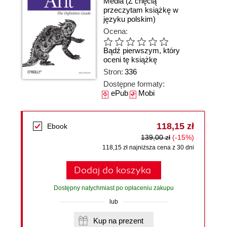
Media
(Z chęcią
przeczytam książkę w
języku polskim)
Ocena:
Bądź pierwszym, który
oceni tę książkę
Stron:
336
Dostępne formaty:
ePub
Mobi
118,15 zł
Ebook
139,00 zł
(-15%)
118,15 zł najniższa cena z 30 dni
Dodaj do koszyka
Dostępny natychmiast po opłaceniu zakupu
lub
Kup na prezent