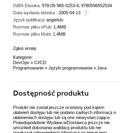
ISBN Ebooka:
978-05-965-5253-4, 9780596552534
Data wydania ebooka :
2005-04-13
Język publikacji:
angielski
Rozmiar pliku ePub:
1.4MB
Rozmiar pliku Mobi:
1.4MB
Zgłoś erratę
Kategorie:
DevOps
»
CI/CD
Programowanie
»
Języki programowania
»
Java
Dostępność produktu
Produkt nie został jeszcze oceniony pod kątem
ułatwień dostępu lub nie podano żadnych informacji o
ułatwieniach dostępu lub są one niewystarczające.
Prawdopodobnie Wydawca/Dostawca jeszcze nie
umożliwił dokonania walidacji produktu lub nie
przekazał odpowiednich informacji na temat jego