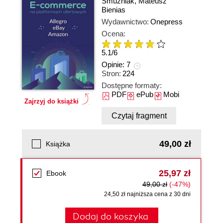
Smużniak
,
Mateusz
Bienias
Wydawnictwo:
Onepress
Ocena:
5.1
/
6
Opinie:
7
Stron:
224
Dostępne formaty:
PDF
ePub
Mobi
Zajrzyj do książki
Czytaj fragment
49,00 zł
Książka
25,97 zł
Ebook
49,00 zł
(-47%)
24,50 zł najniższa cena z 30 dni
Dodaj do koszyka