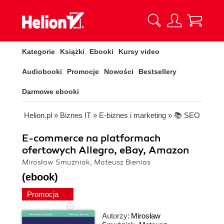
Kategorie
Książki
Ebooki
Kursy video
Audiobooki
Promocje
Nowości
Bestsellery
Darmowe ebooki
Helion.pl
»
Biznes IT
»
E-biznes i marketing
»
📚 SEO
E-commerce na platformach
ofertowych Allegro, eBay, Amazon
Mirosław Smużniak, Mateusz Bienias
(ebook)
Promocja
Autorzy:
Mirosław