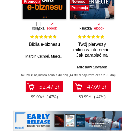
Promocja
Nowość
Promocj
Promocja
książka
ebook
książka
ebook
Biblia e-biznesu
Twój pierwszy
AI w tr
milion w internecie.
Jak zarabiać na
Now
Marcin Cichoń
,
Marcin Cisek
,
Kamil Czopek
,
Agnieszka Dejnaka
,
J
wiedzy i
nar
maksymalnie
st
Mirosław Skwarek
Włodzimi
wykorzystać swój
inw
(49,50 zł najniższa cena z 30 dni)
(44,99 zł najniższa cena z 30 dni)
(39,90 zł naj
potencjał
52.47 zł
47.69 zł
99.00zł
(-47%)
89.99zł
(-47%)
199.0