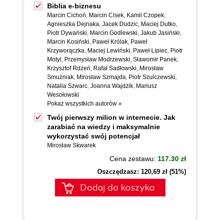
Biblia e-biznesu
Marcin Cichoń
,
Marcin Cisek
,
Kamil Czopek
,
Agnieszka Dejnaka
,
Jacek Dudzic
,
Maciej Dutko
,
Piotr Dywański
,
Marcin Godlewski
,
Jakub Jasiński
,
Marcin Kosiński
,
Paweł Królak
,
Paweł
Krzyworączka
,
Maciej Lewiński
,
Paweł Lipiec
,
Piotr
Motyl
,
Przemysław Modrzewski
,
Sławomir Panek
,
Krzysztof Rdzeń
,
Rafał Sadłowski
,
Mirosław
Smużniak
,
Mirosław Szmajda
,
Piotr Szulczewski
,
Natalia Szwarc
,
Joanna Wajdzik
,
Mariusz
Wesołowski
Pokaż wszystkich autorów »
Twój pierwszy milion w internecie. Jak
zarabiać na wiedzy i maksymalnie
wykorzystać swój potencjał
Mirosław Skwarek
Cena zestawu:
117.30 zł
Oszczędzasz: 120,69 zł (51%)
Dodaj do koszyka