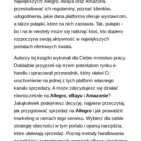
największych: Allegro, eBaya oraz Amazona,
przestudiować ich regulaminy, poznać klientów,
udogodnienia, jakie dana platforma oferuje wystawcom,
a także pułapki, które na nich zastawia. Tak, pułapki -
bo i na te niestety może się natknąć ktoś, kto dopiero
rozpoczyna swoją aktywność w największych
portalach ofertowych świata.
Autorzy tej książki wykonali dla Ciebie mnóstwo pracy.
Dokładnie przyjrzeli się trzem potentatom rynku e-
handlu i opracowali przewodnik, który ułatwi Ci
uruchomienie na jednej z tych platform własnego
kanału sprzedaży. A może zdecydujesz się działać
równocześnie na
Allegro
,
eBayu
i
Amazonie
?
Jakąkolwiek podejmiesz decyzję, najpierw przeczytaj,
jak przygotować sprzedaż na
Allegro
i jak prowadzić
marketing w ramach tego serwisu. Wybierz dla siebie
strategię obecności w tym portalu i opanuj narzędzia,
które ułatwiają sprzedaż. Poznaj metody handlowania
na polskiej i zagranicznych wersjach eBaya i przekonaj