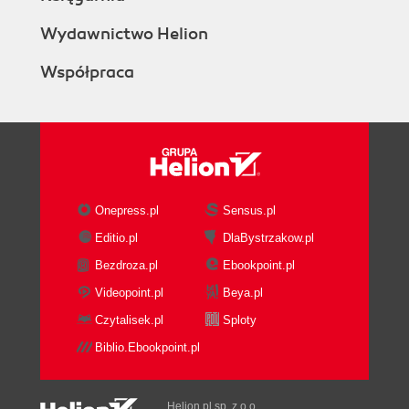
Wydawnictwo Helion
Współpraca
Onepress.pl
Sensus.pl
Editio.pl
DlaBystrzakow.pl
Bezdroza.pl
Ebookpoint.pl
Videopoint.pl
Beya.pl
Czytalisek.pl
Sploty
Biblio.Ebookpoint.pl
Helion.pl sp. z o.o.