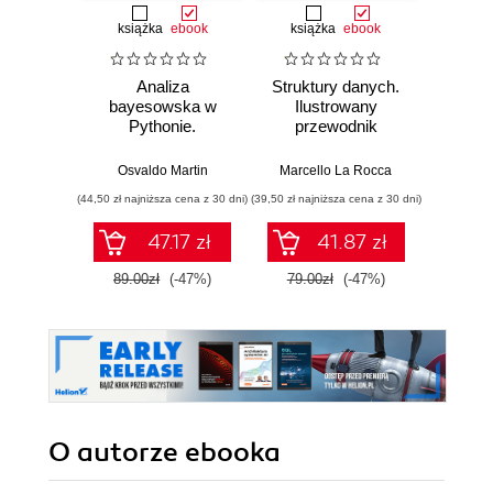
książka
ebook
książka
ebook
ksią
Analiza
Struktury danych.
Pytho
bayesowska w
Ilustrowany
mas
Pythonie.
przewodnik
prz
Praktyczny
Najlep
przewodnik po
w 
Osvaldo Martin
Marcello La Rocca
Yuxi 
modelowaniu
zasto
(44,50 zł najniższa cena z 30 dni)
(39,50 zł najniższa cena z 30 dni)
(64,50 zł naj
probabilistycznym.
Wyd
Wydanie III
47.17 zł
41.87 zł
89.00zł
(-47%)
79.00zł
(-47%)
129.0
O autorze
ebooka