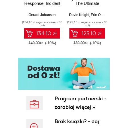
Response. Incident
The Ultimate
Data-D
Response tools
Beginner's Guide
Hunti
and techniques for
to Power BI, Data
your c
Gerard Johansen
Devin Knight
,
Erin Ostrowsky
,
Mitchel
effective cyber
Storytelling, AI
effor
(134,10 zł najniższa cena z 30
(125,10 zł najniższa cena z 30
(116,10 zł 
threat response -
Tools, and
dete
dni)
dni)
Fourth Edition
Microsoft Fabric -
def
134.10 zł
125.10 zł
Fourth Edition
ATT&C
tool
149.00zł
(-10%)
139.00zł
(-10%)
129.0
E
Program partnerski -
zarabiaj więcej »
Brak książki? - daj