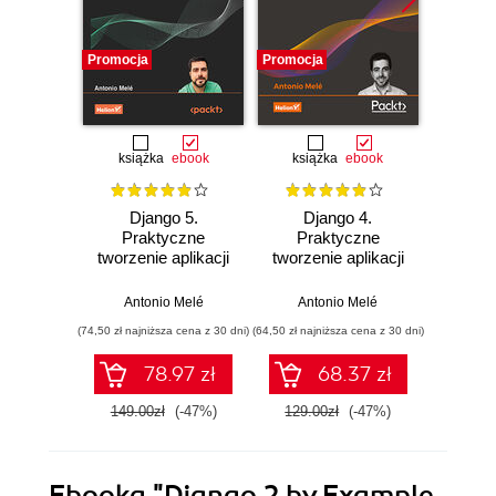
Promocja
Promocja
Promocj
książka
ebook
książka
ebook
ksią
Django 5.
Django 4.
Dj
Praktyczne
Praktyczne
Pra
tworzenie aplikacji
tworzenie aplikacji
tworzen
internetowych w
sieciowych.
sie
Pythonie. Wydanie
Wydanie IV
Wyd
Antonio Melé
Antonio Melé
Ant
V
(74,50 zł najniższa cena z 30 dni)
(64,50 zł najniższa cena z 30 dni)
(44,50 zł naj
78.97 zł
68.37 zł
149.00zł
(-47%)
129.00zł
(-47%)
89.0
Ebooka
"Django 2 by Example.