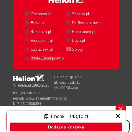
Onepress.pl
Sensus.pl
Editio.pl
DlaBystrzakow.pl
Bezdroza.pl
Ebookpoint.pl
Videopoint.pl
Beya.pl
Czytalisek.pl
Sploty
Biblio.Ebookpoint.pl
Helion.pl sp. z o.o.
ul. Kościuszki 1c
© Helion.pl 1991-2026
44-100 Gliwice
tel. (32) 230-98-63
e-mail:
[wyświetl email]@helion.pl
NIP: 6312636254
Regon: 241989027
Ebook
143,10 zł
Designed with ♥ by
Tonik.pl
Dodaj do koszyka