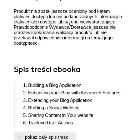
Produkt nie został jeszcze oceniony pod kątem
ułatwień dostępu lub nie podano żadnych informacji o
ułatwieniach dostępu lub są one niewystarczające.
Prawdopodobnie Wydawca/Dostawca jeszcze nie
umożliwił dokonania walidacji produktu lub nie
przekazał odpowiednich informacji na temat jego
dostępności.
Spis treści
ebooka
1. Building a Blog Application
2. Enhancing your Blog with Advanced Features
3. Extending your Blog Application
4. Building a Social Website
5. Sharing Content in Your website
6. Tracking User Actions
7. Building an Online Shop
pokaż cały spis treści
8. Managing Payments and Orders