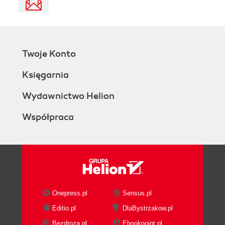
Twoje Konto
Księgarnia
Wydawnictwo Helion
Współpraca
Onepress.pl
Sensus.pl
Editio.pl
DlaBystrzakow.pl
Bezdroza.pl
Ebookpoint.pl