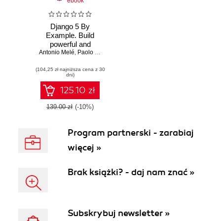
ebook
Django 5 By
Example. Build
powerful and
Antonio Melé
reliable Python
,
Paolo Melchiorre
web applications
(104,25 zł najniższa cena z 30
from scratch - Fifth
dni)
Edition
125.10 zł
139.00 zł
(-10%)
Program partnerski - zarabiaj
więcej »
Brak książki? - daj nam znać »
Subskrybuj newsletter »