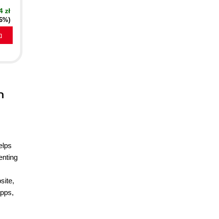
4 zł
16%)
a
n
elps
enting
site,
apps,