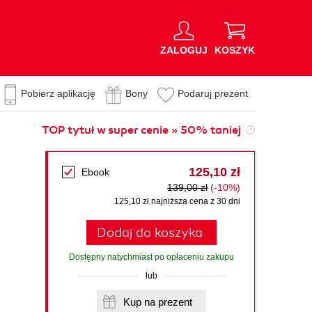
ZALOGUJ
KOSZYK
Pobierz aplikację
Bony
Podaruj prezent
TOP tytuł w super cenie » 50% taniej
125,10 zł
Ebook
139,00 zł
(-10%)
125,10 zł najniższa cena z 30 dni
Dodaj do koszyka
Dostępny natychmiast po opłaceniu zakupu
lub
Kup na prezent