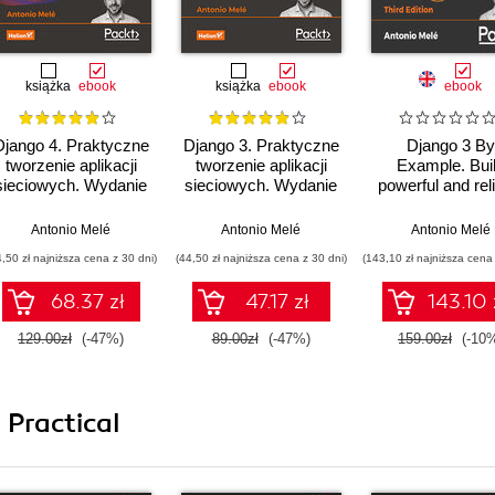
książka
ebook
książka
ebook
ebook
Django 4. Praktyczne
Django 3. Praktyczne
Django 3 By
tworzenie aplikacji
tworzenie aplikacji
Example. Bui
sieciowych. Wydanie
sieciowych. Wydanie
powerful and rel
IV
III
Python web
applications f
Antonio Melé
Antonio Melé
Antonio Melé
scratch - Thi
4,50 zł najniższa cena z 30 dni)
(44,50 zł najniższa cena z 30 dni)
(143,10 zł najniższa cena 
Edition
68.37 zł
47.17 zł
143.10 
129.00zł
(-47%)
89.00zł
(-47%)
159.00zł
(-10
 Practical