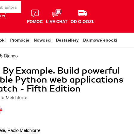
 zł
POMOC
LIVE CHAT
OD O,OOZŁ
oki
Promocje
Nowości
Bestsellery
Darmowe ebooki
📚 Django
 By Example. Build powerful
able Python web applications
atch - Fifth Edition
lo Melchiorre
elé
,
Paolo Melchiorre