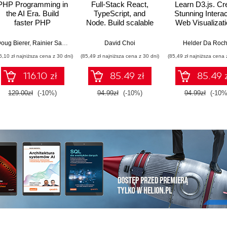
PHP Programming in
Full-Stack React,
Learn D3.js. Cr
the AI Era. Build
TypeScript, and
Stunning Interac
faster PHP
Node. Build scalable
Web Visualizat
applications using
and cloud-ready web
with D3.js v7 
GenAI, modern PHP
applications using
Modern JavaScri
oug Bierer
,
Rainier Sarabia
David Choi
Helder Da Roc
features, and
React 19, TypeScript,
Second Editi
6,10 zł najniższa cena z 30 dni)
(85,49 zł najniższa cena z 30 dni)
(85,49 zł najniższa cena 
production-ready
and Docker - Second
workflows
Edition
116.10 zł
85.49 zł
85.49 
129.00zł
(-10%)
94.99zł
(-10%)
94.99zł
(-10%