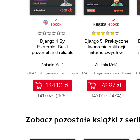
ebook
książka
ebook
Django 4 By
Django 5. Praktyczne
Example. Build
tworzenie aplikacji
powerful and reliable
internetowych w
Python web
Pythonie. Wydanie V
applications from
Antonio Melé
Antonio Melé
scratch - Fourth
(134,10 zł najniższa cena z 30 dni)
(74,50 zł najniższa cena z 30 dni)
(6
Edition
134.10 zł
78.97 zł
149.00zł
(-10%)
149.00zł
(-47%)
Zobacz pozostałe książki z serii