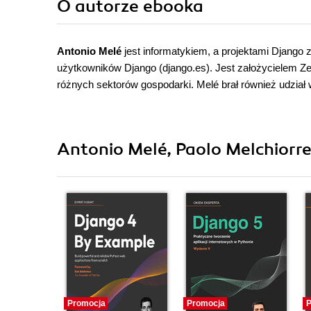
O autorze
ebooka
Antonio Melé
jest informatykiem, a projektami Django 
użytkowników Django (django.es). Jest założycielem Zen
różnych sektorów gospodarki. Melé brał również udział 
Antonio Melé, Paolo Melchiorre
Promocja
Promocja
P