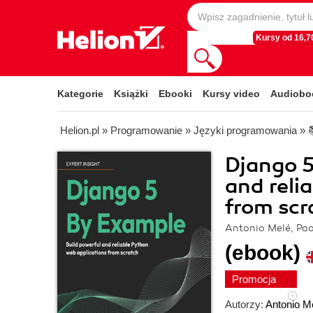
Kursy od 16,70
Kategorie
Książki
Ebooki
Kursy video
Audiobo
Helion.pl
»
Programowanie
»
Języki programowania
»
Django 5
and reli
from scr
Antonio Melé, Pao
(ebook)
Promocja
Autorzy:
Antonio M