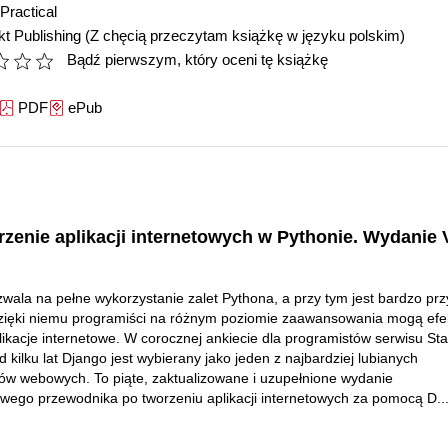
Practical
t Publishing
(Z chęcią przeczytam książkę w języku polskim)
Bądź pierwszym, który oceni tę książkę
PDF
ePub
rzenie aplikacji internetowych w Pythonie. Wydanie 
wala na pełne wykorzystanie zalet Pythona, a przy tym jest bardzo pr
zięki niemu programiści na różnym poziomie zaawansowania mogą efe
likacje internetowe. W corocznej ankiecie dla programistów serwisu St
 kilku lat Django jest wybierany jako jeden z najbardziej lubianych
w webowych. To piąte, zaktualizowane i uzupełnione wydanie
owego przewodnika po tworzeniu aplikacji internetowych za pomocą D..