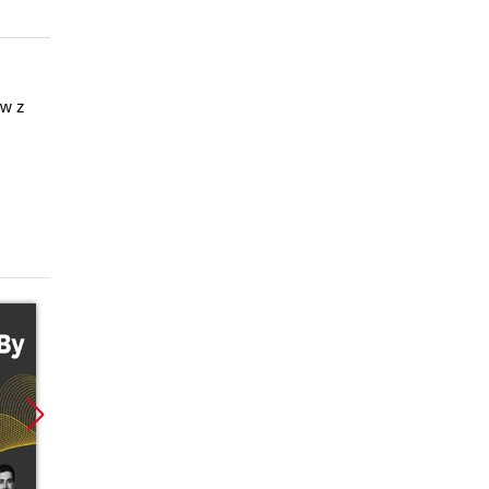
ów z
Promocja
Promocja