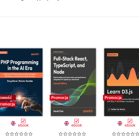
Nowość
Promocja
Promocja
romocja
ebook
ebook
ebook