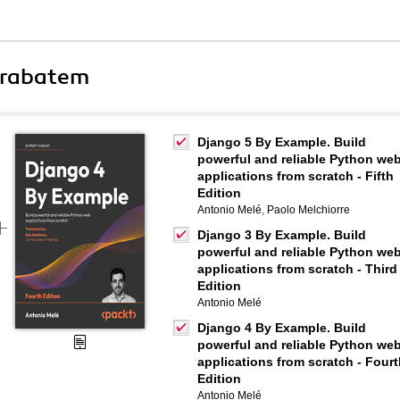
 rabatem
Django 5 By Example. Build
powerful and reliable Python we
applications from scratch - Fifth
Edition
Antonio Melé
,
Paolo Melchiorre
Django 3 By Example. Build
powerful and reliable Python we
applications from scratch - Third
Edition
Antonio Melé
Django 4 By Example. Build
powerful and reliable Python we
applications from scratch - Four
Edition
Antonio Melé