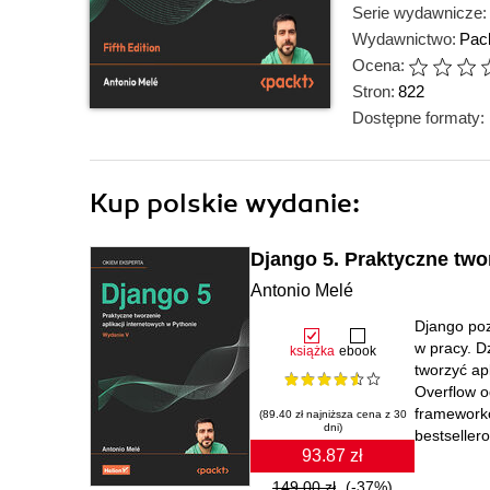
Serie wydawnicze:
Wydawnictwo:
Pack
Ocena:
Stron:
822
Dostępne formaty:
Kup polskie wydanie:
Django 5. Praktyczne two
Antonio Melé
Django poz
w pracy. D
książka
ebook
tworzyć ap
Overflow od
frameworkó
(89.40 zł najniższa cena z 30
dni)
bestseller
93.87 zł
149.00 zł
(-37%)