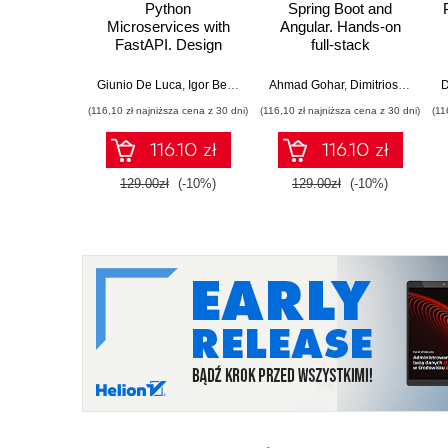
Python
Spring Boot and
Microservices with
Angular. Hands-on
FastAPI. Design
full-stack
production-ready, AI-
development with
enabled
Java, Spring, Angular
Giunio De Luca
,
Igor Benav
Ahmad Gohar
,
Dimitrios Kyriakakis
D
microservices with
and TypeScript -
(116,10 zł najniższa cena z 30 dni)
(116,10 zł najniższa cena z 30 dni)
(11
Python
Second Edition
116.10 zł
116.10 zł
129.00zł
(-10%)
129.00zł
(-10%)