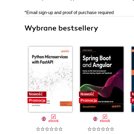
*Email sign-up and proof of purchase required
Wybrane bestsellery
Nowość
Nowość
Promocja
Promocja
P
ebook
ebook