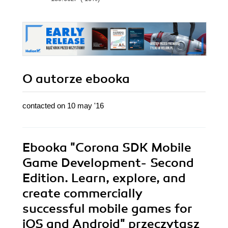
hands-on guide to
Corona SDK,
which teaches you
everything from
game physics to
successful
marketing
O autorze
ebooka
contacted on 10 may '16
Ebooka
"Corona SDK Mobile
Game Development- Second
Edition. Learn, explore, and
create commercially
successful mobile games for
iOS and Android"
przeczytasz