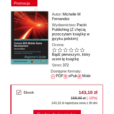
Promocja
Autor:
Michelle M
Fernandez
Wydawnictwo:
Packt
Publishing
(Z chęcią
przeczytam książkę w
języku polskim)
Ocena:
Bądź pierwszym, który
oceni tę książkę
Stron:
372
Dostępne formaty:
PDF
ePub
Mobi
143,10 zł
Ebook
159,00 zł
(-10%)
143,10 zł najniższa cena z 30 dni