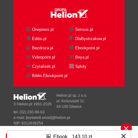
Onepress.pl
Sensus.pl
Editio.pl
DlaBystrzakow.pl
Bezdroza.pl
Ebookpoint.pl
Videopoint.pl
Beya.pl
Czytalisek.pl
Sploty
Biblio.Ebookpoint.pl
Helion.pl sp. z o.o.
ul. Kościuszki 1c
© Helion.pl 1991-2026
44-100 Gliwice
tel. (32) 230-98-63
e-mail:
[wyświetl email]@helion.pl
NIP: 6312636254
Regon: 241989027
Ebook
143,10 zł
Designed with ♥ by
Tonik.pl