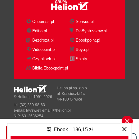
Reading Bytes from a File
Printing the File Separators
Going Further
Onepress.pl
Sensus.pl
Summary
Editio.pl
DlaBystrzakow.pl
5. Word to Your Mother
Bezdroza.pl
Ebookpoint.pl
How wc Works
Getting Started
Videopoint.pl
Beya.pl
Iterating the Files
Czytalisek.pl
Sploty
Writing and Testing a Function to Count
Biblio.Ebookpoint.pl
File Elements
Solution
Counting the Elements of a File or STDIN
Helion.pl sp. z o.o.
Formatting the Output
ul. Kościuszki 1c
© Helion.pl 1991-2026
44-100 Gliwice
Going Further
tel. (32) 230-98-63
Summary
e-mail:
[wyświetl email]@helion.pl
6. Den of Uniquity
NIP: 6312636254
Regon: 241989027
How uniq Works
Ebook
186,15 zł
Getting Started
Designed with ♥ by
Tonik.pl
Defining the Arguments