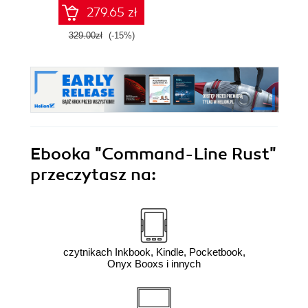
Computing
279.65 zł
329.00zł
(-15%)
Ebooka
"Command-Line Rust"
przeczytasz na:
czytnikach Inkbook, Kindle, Pocketbook,
Onyx Booxs i innych