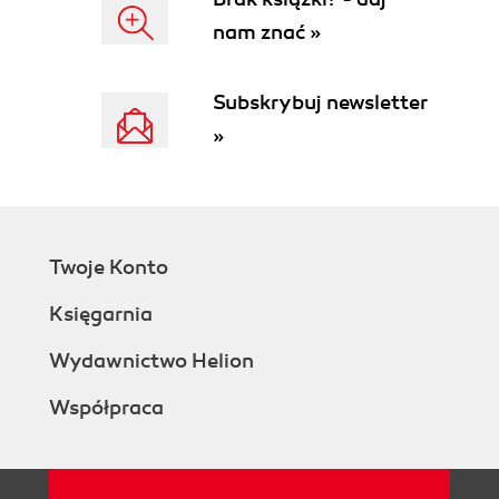
Using the Test Suite
nam znać »
Solution
Reading the Lines in a File
Printing Line Numbers
Subskrybuj newsletter
Going Further
»
Summary
4. Head Aches
How head Works
Getting Started
Writing a Unit Test to Parse a String into a
Twoje Konto
Number
Converting Strings into Errors
Księgarnia
Defining the Arguments
Processing the Input Files
Wydawnictwo Helion
Reading Bytes Versus Characters
Współpraca
Solution
Reading a File Line by Line
Preserving Line Endings While Reading a
File