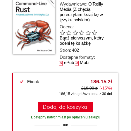
Wydawnictwo:
O'Reilly
Media
(Z chęcią
przeczytam książkę w
języku polskim)
Ocena:
Bądź pierwszym, który
oceni tę książkę
Stron:
402
Dostępne formaty:
ePub
Mobi
186,15 zł
Ebook
219,00 zł
(-15%)
186,15 zł najniższa cena z 30 dni
Dodaj do koszyka
Dostępny natychmiast po opłaceniu zakupu
lub