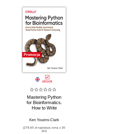
Promocja
ebook
Mastering Python
for Bioinformatics.
How to Write
Flexible,
Documented,
Ken Youens-Clark
Tested Python
(279,65 zł najniższa cena z 30
Code for Research
dni)