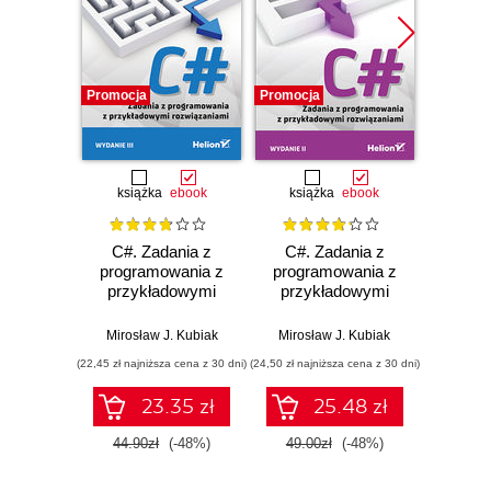
Promocja
Promocja
Promocj
książka
ebook
książka
ebook
ksią
C#. Zadania z
C#. Zadania z
Java.
programowania z
programowania z
progr
przykładowymi
przykładowymi
przy
rozwiązaniami.
rozwiązaniami.
rozw
Wydanie III
Wydanie II
Mirosław J. Kubiak
Mirosław J. Kubiak
Mirosł
(22,45 zł najniższa cena z 30 dni)
(24,50 zł najniższa cena z 30 dni)
(9,95 zł najn
23.35 zł
25.48 zł
44.90zł
(-48%)
49.00zł
(-48%)
19.9