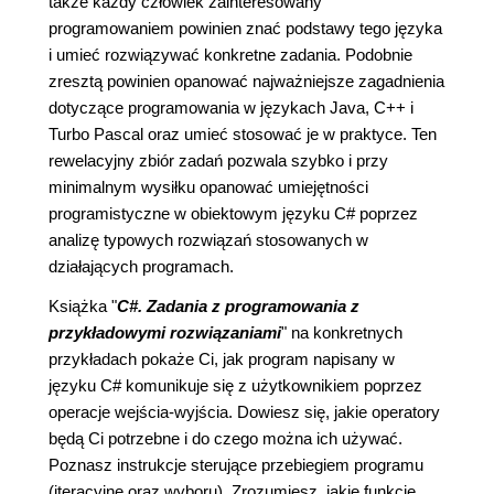
także każdy człowiek zainteresowany
programowaniem powinien znać podstawy tego języka
i umieć rozwiązywać konkretne zadania. Podobnie
zresztą powinien opanować najważniejsze zagadnienia
dotyczące programowania w językach Java, C++ i
Turbo Pascal oraz umieć stosować je w praktyce. Ten
rewelacyjny zbiór zadań pozwala szybko i przy
minimalnym wysiłku opanować umiejętności
programistyczne w obiektowym języku C# poprzez
analizę typowych rozwiązań stosowanych w
działających programach.
Książka "
C#. Zadania z programowania z
przykładowymi rozwiązaniami
" na konkretnych
przykładach pokaże Ci, jak program napisany w
języku C# komunikuje się z użytkownikiem poprzez
operacje wejścia-wyjścia. Dowiesz się, jakie operatory
będą Ci potrzebne i do czego można ich używać.
Poznasz instrukcje sterujące przebiegiem programu
(iteracyjne oraz wyboru). Zrozumiesz, jakie funkcje