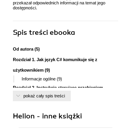
przekazał odpowiednich informacji na temat jego
dostępności.
Spis treści
ebooka
Od autora (5)
Rozdział 1. Jak język C# komunikuje się z
użytkownikiem (9)
Informacje ogólne (9)
Rozdział 2. Instrukcje sterujące przebiegiem
pokaż cały spis treści
programu - instrukcje wyboru (17)
Instrukcje wyboru (17)
Instrukcja if ... else (18)
Helion - inne książki
Instrukcja switch ... case (18)
Rozdział 3. Instrukcje sterujące przebiegiem