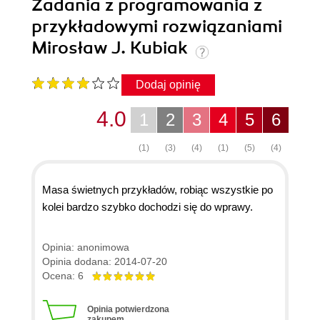
Zadania z programowania z
przykładowymi rozwiązaniami
Mirosław J. Kubiak
Dodaj opinię
4.0
1
2
3
4
5
6
(1)
(3)
(4)
(1)
(5)
(4)
Masa świetnych przykładów, robiąc wszystkie po
kolei bardzo szybko dochodzi się do wprawy.
Opinia: anonimowa
Opinia dodana: 2014-07-20
Ocena: 6
Opinia potwierdzona
zakupem