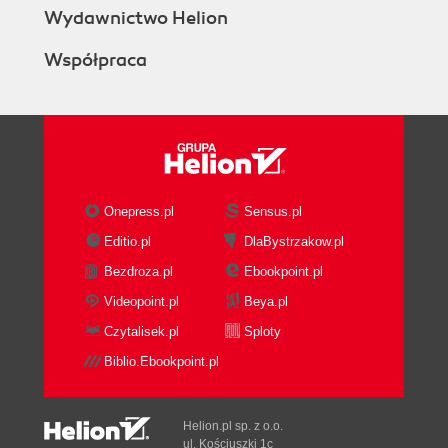
Wydawnictwo Helion
Współpraca
Onepress.pl
Sensus.pl
Editio.pl
DlaBystrzakow.pl
Bezdroza.pl
Ebookpoint.pl
Videopoint.pl
Beya.pl
Czytalisek.pl
Sploty
Biblio.Ebookpoint.pl
Helion.pl sp. z o.o.
ul. Kościuszki 1c