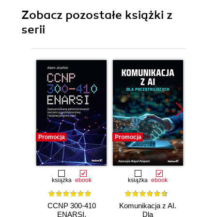
Zobacz pozostałe książki z
serii
Promocja
Promocja
Promocj
książka
ebook
książka
ebook
ksią
CCNP 300-410
Komunikacja z AI.
Inf
ENARSI.
Dla
kodowa