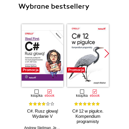
Wybrane bestsellery
Promocja
Promocja
Promocj
książka
ebook
książka
ebook
ksią
C#. Rusz głową!
C# 12 w pigułce.
Testy 
Wydanie V
Kompendium
Zasady
programisty
w
Andrew Stellman
,
Jennifer Greene