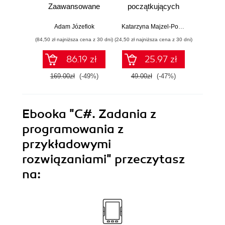
Zaawansowane
początkujących
wprow
administrowanie
prz
sieciami
zas
Adam Józefiok
Katarzyna Majzel-Pośpiech
Wojcie
przedsiębiorstwa i
(84,50 zł najniższa cena z 30 dni)
(24,50 zł najniższa cena z 30 dni)
(29,49 zł naj
bezpieczeństwo
sieci
86.19 zł
25.97 zł
169.00zł
(-49%)
49.00zł
(-47%)
59.0
Ebooka
"C#. Zadania z
programowania z
przykładowymi
rozwiązaniami"
przeczytasz
na: