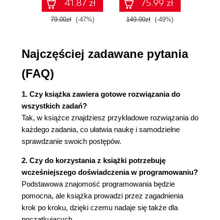
41.87 zł
75.99 zł
Rekurencja (101)
Dziedziczenie (107)
79.00zł
(-47%)
149.00zł
(-49%)
59.9
Rozdział 6. Pliki tekstowe oraz pliki o dostępie
swobodnym (111)
Najczęściej zadawane pytania
Informacje ogólne (111)
(FAQ)
Pliki tekstowe (111)
Pliki o dostępie swobodnym (123)
1. Czy książka zawiera gotowe rozwiązania do
Serializacja (125)
wszystkich zadań?
Polecana literatura (127)
Tak, w książce znajdziesz przykładowe rozwiązania do
każdego zadania, co ułatwia naukę i samodzielne
sprawdzanie swoich postępów.
2. Czy do korzystania z książki potrzebuję
wcześniejszego doświadczenia w programowaniu?
Podstawowa znajomość programowania będzie
pomocna, ale książka prowadzi przez zagadnienia
krok po kroku, dzięki czemu nadaje się także dla
początkujących.