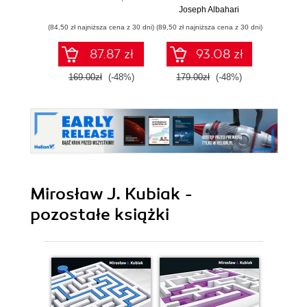
Joseph Albahari
Vladi
(84,50 zł najniższa cena z 30 dni)
(89,50 zł najniższa cena z 30 dni)
(34,50 zł naj
87.87 zł
93.08 zł
169.00zł
(-48%)
179.00zł
(-48%)
69.0
Mirosław J. Kubiak -
pozostałe książki