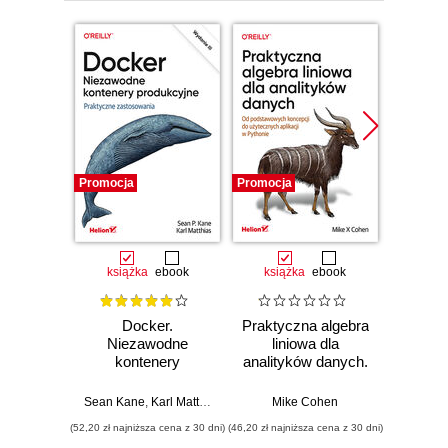
Promocja
Promocja
Promocj
książka
ebook
książka
ebook
ksią
Docker.
Praktyczna algebra
Pyt
Niezawodne
liniowa dla
S
kontenery
analityków danych.
Ni
produkcyjne.
Od podstawowych
narzęd
Praktyczne
koncepcji do
z dany
Sean Kane
,
Karl Matthias
Mike Cohen
Jake 
zastosowania.
użytecznych
(52,20 zł najniższa cena z 30 dni)
(46,20 zł najniższa cena z 30 dni)
(83,40 zł naj
Wydanie III
aplikacji w