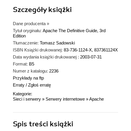
Szczegóły
książki
Dane producenta
»
Tytuł oryginału:
Apache The Definitive Guide, 3rd
Edition
Tłumaczenie:
Tomasz Sadowski
ISBN Książki drukowanej:
83-736-1124-X, 837361124X
Data wydania książki drukowanej :
2003-07-31
Format:
B5
Numer z katalogu:
2236
Przykłady na ftp
Erraty
/
Zgłoś erratę
Kategorie:
Sieci i serwery
»
Serwery internetowe
»
Apache
Spis treści
książki