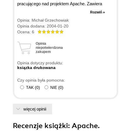
pracującego nad projektem Apache. Zawiera
mnóstwo praktycznych porad dla administratorów
Rozwiń »
i twórców stron/aplikacji internetowych oraz wiele
Opinia: Michał Grzechowiak
przykładów wraz z opisami. Największym atutem
Opinia dodana: 2004-01-20
tej publikacji jest niewątpliwie opis interfejsu
Ocena: 6
programowego serwera Apache - tego nie
Opinia
znajdziemy w żadnej innej książce.
niepotwierdzona
zakupem
Gorąco polecam !
Opinia dotyczy produktu:
ksiązka drukowana
Czy opinia była pomocna:
TAK
(
0
)
NIE
(
0
)
więcej opinii
Recenzje
książki
: Apache.