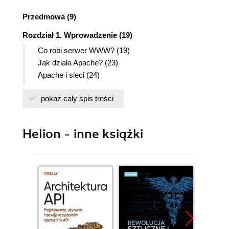
Przedmowa (9)
Rozdział 1. Wprowadzenie (19)
Co robi serwer WWW? (19)
Jak działa Apache? (23)
Apache i sieci (24)
Jak działa klient? (30)
pokaż cały spis treści
Co dzieje się po stronie serwera? (32)
Planowanie instalacji serwera Apache (33)
Windows? (36)
Helion - inne książki
Która wersja Apache? (36)
Instalowanie serwera Apache (37)
Kompilacja serwera Apache 1.3.x w systemie
Unix (42)
Nowe funkcje Apache 2 (53)
Instalacja Apache 2.0 w systemie Unix (56)
Apache w systemach Windows (57)
Rozdział 2. Konfiguracja serwera Apache - odsłona