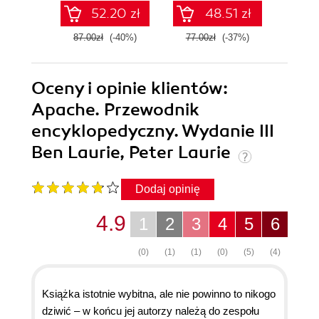
Pythonie
52.20 zł
48.51 zł
87.00zł
(-40%)
77.00zł
(-37%)
139.0
Oceny i opinie klientów:
Apache. Przewodnik
encyklopedyczny. Wydanie III
Ben Laurie, Peter Laurie
Dodaj opinię
4.9
1
2
3
4
5
6
(0)
(1)
(1)
(0)
(5)
(4)
Książka istotnie wybitna, ale nie powinno to nikogo
dziwić – w końcu jej autorzy należą do zespołu