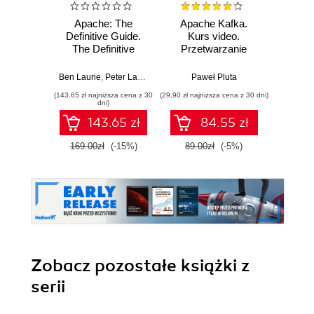
Apache: The
Apache Kafka.
Kafk
Definitive Guide.
Kurs video.
The Definitive
Przetwarzanie
Mickael 
Guide, 3rd Edition.
danych w czasie
3rd Edition
rzeczywistym
Ben Laurie
,
Peter Laurie
Paweł Pluta
(143,65 zł najniższa cena z 30
(29,90 zł najniższa cena z 30 dni)
(228,65 zł 
dni)
143.65 zł
84.55 zł
169.00zł
(-15%)
89.00zł
(-5%)
269.0
Zobacz pozostałe książki z
serii