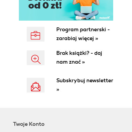
Rozdział 4. Serwery wirtualne (123)
Implementacja dwóch witryn (123)
Implementacja serwerów wirtualnych (123)
Dwie kopie serwera Apache (128)
Program partnerski -
Serwery wirtualne konfigurowane dynamicznie
zarabiaj więcej »
(132)
Rozdział 5. Uwierzytelnianie (137)
Brak książki? - daj
Protokół uwierzytelniania (137)
nam znać »
Dyrektywy sterujące uwierzytelnianiem (139)
Hasła w systemie Unix (144)
Subskrybuj newsletter
Hasła w systemie Windows (146)
Hasła w sieci WWW (146)
»
Punkt widzenia klienta (146)
Skrypty CGI (147)
Co by tu jeszcze... (147)
Dyrektywy order, allow i deny (147)
Pliki DBM w Uniksie (151)
Twoje Konto
Uwierzytelnianie oparte na skrótach wiadomości