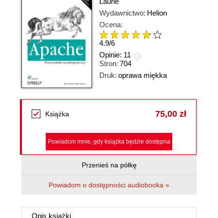
Laurie
Wydawnictwo:
Helion
Ocena:
4.9
/
6
Opinie:
11
Stron:
704
Druk:
oprawa miękka
75,00 zł
Książka
Powiadom mnie, gdy książka będzie dostępna
Przenieś na półkę
Powiadom o dostępności audiobooka »
Opis
książki