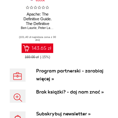
ebook
Apache: The
Definitive Guide.
The Definitive
Ben Laurie
Guide, 3rd Edition.
,
Peter Laurie
3rd Edition
(101,40 zł najniższa cena z 30
dni)
143.65 zł
169.00 zł
(-15%)
Program partnerski - zarabiaj
więcej »
Brak książki? - daj nam znać »
Subskrybuj newsletter »