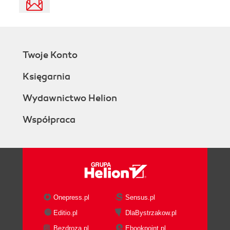
Twoje Konto
Księgarnia
Wydawnictwo Helion
Współpraca
Onepress.pl
Sensus.pl
Editio.pl
DlaBystrzakow.pl
Bezdroza.pl
Ebookpoint.pl