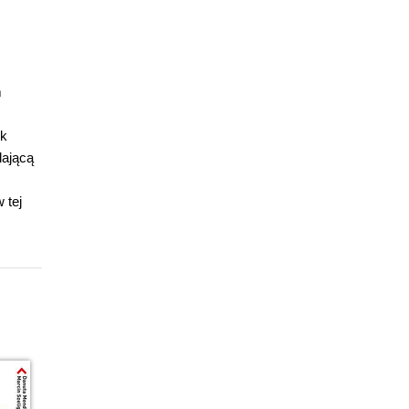
m
ok
lającą
 tej