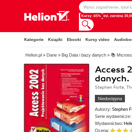
Kursy -65%
Inż. zwrotna 39,90
Kategorie
Książki
Ebooki
Kursy video
Audiobo
Helion.pl
»
Dane
»
Big Data i bazy danych
»
📚 Microso
Access 2
danych. 
Stephen Forte, Th
Niedostępna
Autorzy:
Stephen F
Serie wydawnicze:
Wydawnictwo:
Heli
Ocena: