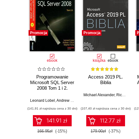
Promocja
Promocja
P
ebook
książka
ebook
Programowanie
Access 2019 PL.
Microsoft SQL Server
Biblia
2008 Tom 1 i 2.
Pakiet
Michael Alexander
,
Richard Kusleika
Leonard Lobel
,
Andrew J. Brust
,
Stephen Forte
(141,91 zł najniższa cena z 30 dni)
(107,40 zł najniższa cena z 30 dni)
(12
141.91 zł
112.77 zł
166.95zł
(-15%)
179.00zł
(-37%)