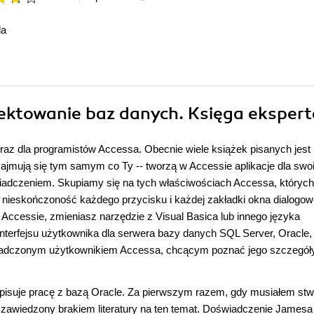
da
jektowanie baz danych. Księga ekspert
raz dla programistów Accessa. Obecnie wiele książek pisanych jest
 zajmują się tym samym co Ty -- tworzą w Accessie aplikacje dla swo
iadczeniem. Skupiamy się na tych właściwościach Accessa, których
 nieskończoność każdego przycisku i każdej zakładki okna dialogow
 Accessie, zmieniasz narzędzie z Visual Basica lub innego języka
nterfejsu użytkownika dla serwera bazy danych SQL Server, Oracle,
oświadczonym użytkownikiem Accessa, chcącym poznać jego szczegół
e opisuje pracę z bazą Oracle. Za pierwszym razem, gdy musiałem st
 zawiedzony brakiem literatury na ten temat. Doświadczenie Jamesa