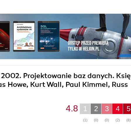
s 2002. Projektowanie baz danych. Ksi
s Howe, Kurt Wall, Paul Kimmel, Russ
4.8
1
2
3
4
5
(1)
(0)
(0)
(2)
(8)