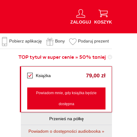
ZALOGUJ
KOSZYK
Pobierz aplikację
Bony
Podaruj prezent
TOP tytuł w super cenie » 50% taniej
79,00 zł
Książka
Powiadom mnie, gdy książka będzie
dostępna
Przenieś na półkę
Powiadom o dostępności audiobooka »