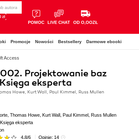
 zł
POMOC
LIVE CHAT
OD O,OOZŁ
oki
Promocje
Nowości
Bestsellery
Darmowe ebooki
ft Access
002. Projektowanie baz
Księga eksperta
omas Howe, Kurt Wall, Paul Kimmel, Russ Mullen
orte
,
Thomas Howe
,
Kurt Wall
,
Paul Kimmel
,
Russ Mullen
Księga eksperta
on
4.8
/
6
Opinie:
14