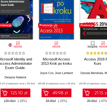
romocja
Promocja
Promocja
ebook
ebook
książka
eboo
Microsoft Identity and
Microsoft Access
Access 2016 
Access Administrator
2013 Krok po kroku
Kurs
Exam Guide.
Implement IAM
Joyce Cox
,
Joan Lambert
Danuta Mendrala
,
Marci
solutions with Azure
Dwayne Natwick
AD, build an identity
5,10 zł najniższa cena z 30 dni)
(49,98 zł najniższa cena z 30 dni)
(19,95 zł najniższa cena 
governance strategy,
and pass the SC-300
125.10 zł
49.98 zł
21.15 z
exam
139.00zł
(-10%)
58.80zł
(-15%)
39.90zł
(-47%