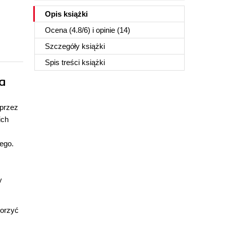
Opis
książki
Ocena (
4.8
/
6
) i opinie (14)
Szczegóły
książki
Spis treści
książki
a
 przez
ich
ego.
y
worzyć