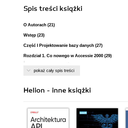
Spis treści
książki
O Autorach (21)
Wstęp (23)
Część I Projektowanie bazy danych (27)
Rozdział 1. Co nowego w Accessie 2000 (29)
Zmiany interfejsu użytkownika (30)
pokaż cały spis treści
Zmiany w VBE (30)
Zgodność z bazami danych Accessa 2000 (31)
Rejestrowanie błędów konwersji bazy danych (32)
Helion - inne książki
Strony dostępu do danych w trybie offline (32)
Ulepszona integracja z SQL Server 2000 (33)
Rozszerzona obsługa właściwości (33)
Modyfikacja wsadowa (34)
Ochrona projektów Accessa za pomocą hasła 
Inne własności Accessa 2002 (34)