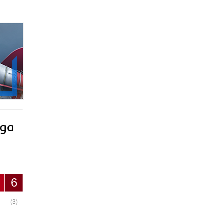
ęga
6
(3)