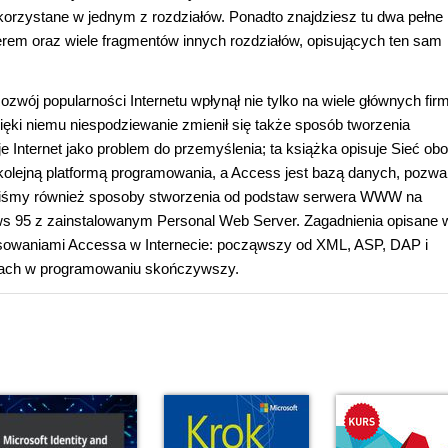
korzystane w jednym z rozdziałów. Ponadto znajdziesz tu dwa pełne
erem oraz wiele fragmentów innych rozdziałów, opisujących ten sam
ozwój popularności Internetu wpłynął nie tylko na wiele głównych fir
ięki niemu niespodziewanie zmienił się także sposób tworzenia
e Internet jako problem do przemyślenia; ta książka opisuje Sieć ob
t kolejną platformą programowania, a Access jest bazą danych, pozwa
saliśmy również sposoby stworzenia od podstaw serwera WWW na
s 95 z zainstalowanym Personal Web Server. Zagadnienia opisane w
sowaniami Accessa w Internecie: począwszy od XML, ASP, DAP i
dach w programowaniu skończywszy.