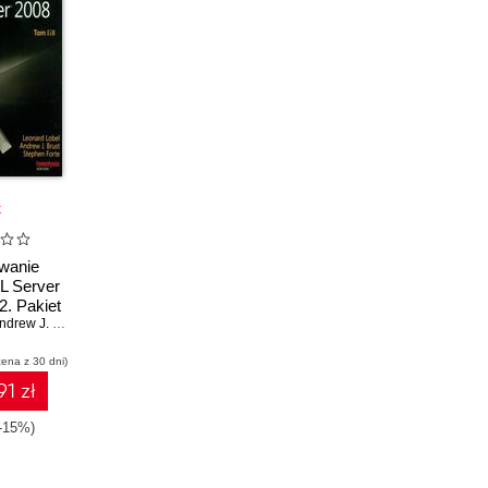
k
wanie
L Server
2. Pakiet
drew J. Brust
,
Stephen Forte
cena z 30 dni)
91 zł
(-15%)