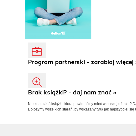
Program partnerski - zarabiaj więcej 
Brak książki? - daj nam znać »
Nie znalazłeś książki, którą powinniśmy mieć w naszej ofercie? 
Dołożymy wszelkich starań, by wskazany tytuł jak najszybciej się 