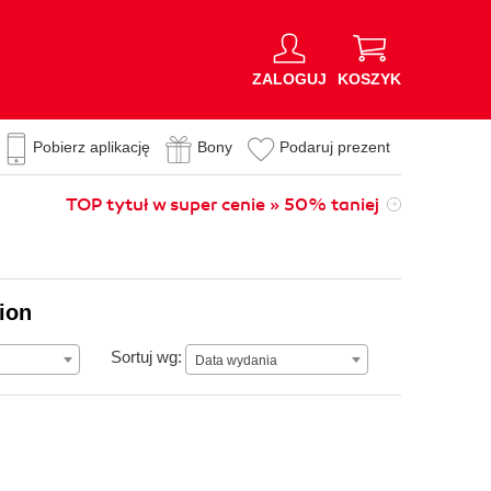
ZALOGUJ
KOSZYK
Pobierz aplikację
Bony
Podaruj prezent
TOP tytuł w super cenie » 50% taniej
ion
Data wydania
Sortuj wg:
Data wydania