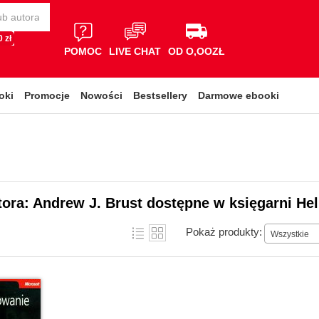
 zł
POMOC
LIVE CHAT
OD O,OOZŁ
oki
Promocje
Nowości
Bestsellery
Darmowe ebooki
tora: Andrew J. Brust dostępne w księgarni Hel
Pokaż produkty:
Wszystkie