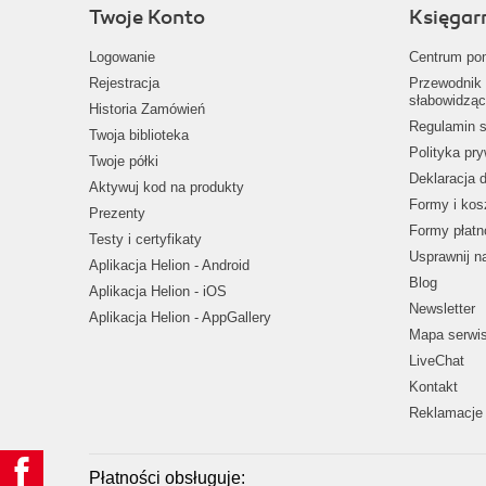
Twoje Konto
Księgar
Logowanie
Centrum po
Rejestracja
Przewodnik 
słabowidząc
Historia Zamówień
Regulamin s
Twoja biblioteka
Polityka pr
Twoje półki
Deklaracja 
Aktywuj kod na produkty
Formy i kos
Prezenty
Formy płatn
Testy i certyfikaty
Usprawnij 
Aplikacja Helion - Android
Blog
Aplikacja Helion - iOS
Newsletter
Aplikacja Helion - AppGallery
Mapa serwi
LiveChat
Kontakt
Reklamacje 
Płatności obsługuje: