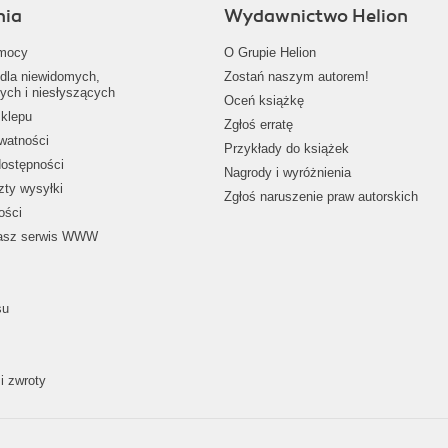
nia
Wydawnictwo Helion
mocy
O Grupie Helion
dla niewidomych,
Zostań naszym autorem!
ych i niesłyszących
Oceń książkę
klepu
Zgłoś erratę
ywatności
Przykłady do książek
dostępności
Nagrody i wyróżnienia
zty wysyłki
Zgłoś naruszenie praw autorskich
ości
nasz serwis WWW
su
i zwroty