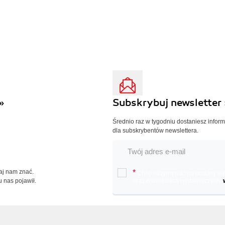
»
Subskrybuj newsletter 
Średnio raz w tygodniu dostaniesz infor
dla subskrybentów newslettera.
Daj nam znać.
*
Chcę otrzymywać na podany e-ma
u nas pojawił.
oraz nowościach wydawniczych.