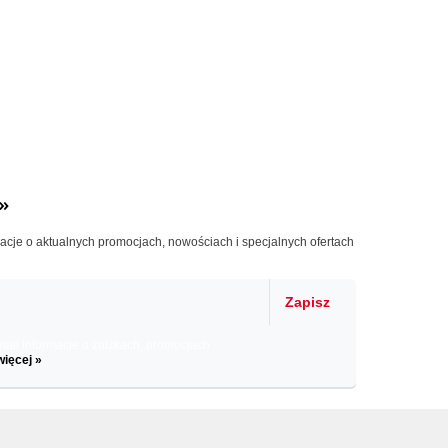
»
macje o aktualnych promocjach, nowościach i specjalnych ofertach
Zapisz
il informacje o zniżkach, promocjach
więcej »