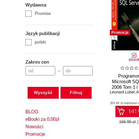
Wydawca
Promise
Promocja
Język publikacji
polski
eboo
Zakres cen
–
Programo
Microsoft SQ
2008 Tom 1 i 
Wyczyść
Leonard Lobel
,
An
(83,46 zł najniższa 
141.
BLOG
eBooki za 0,00zł
166.95 zł
Nowości
Promocje