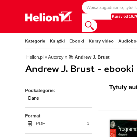
Kursy od 16,70
Kategorie
Książki
Ebooki
Kursy video
Audiobo
Helion.pl
» Autorzy
» 📚
Andrew J. Brust
Andrew J. Brust - ebooki
Tytuły au
Podkategorie:
Dane
Format
PDF
1