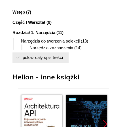
Wstęp (7)
Część I Warsztat (9)
Rozdział 1. Narzędzia (11)
Narzędzia do tworzenia selekcji (13)
Narzędzia zaznaczenia (14)
Narzędzie Move (15)
pokaż cały spis treści
Narzędzie Lasso (16)
Narzędzie Magic Wand (18)
Narzędzie Crop (18)
Helion - inne książki
Narzędzia odcinania (20)
Narzędzia malarskie i edycyjne (20)
Narzędzie Pędzel (22)
Narzędzie Pencil (26)
Narzędzie Clone Stamp (27)
Narzędzie Pattern Stamp (28)
Narzędzia Healing Brush oraz Patch (30)