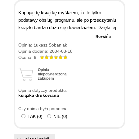
Kupując tę książkę myślałem, że to tylko
podstawy obsługi programu, ale po przeczytaniu
książki bardzo dużo się dowiedziałem. Dzięki tej
książce nie tylko podstawowych narzędzi, ale
Rozwiń »
także zaawansowanych. Autor uczy obsługi
Opinia: Łukasz Sobaniak
programu w sposób prosty i zrozumiały dla
Opinia dodana: 2004-03-18
każdego, nawet początkujący powinni się nauczyć
Ocena: 6
obsługi Photoshopa 7. Wystawiam tej książce
Opinia
ocenę najwyższą, bo według mnie jest to jedna z
niepotwierdzona
zakupem
najlepszych (jeżeli nie jedyna) książka ucząca
obsługi tego programu. Polecam ją każdemu kto
Opinia dotyczy produktu:
chciałby zacząć przygodę z zaawansowaną
ksiązka drukowana
grafiką komputerową.
Czy opinia była pomocna:
TAK
(
0
)
NIE
(
0
)