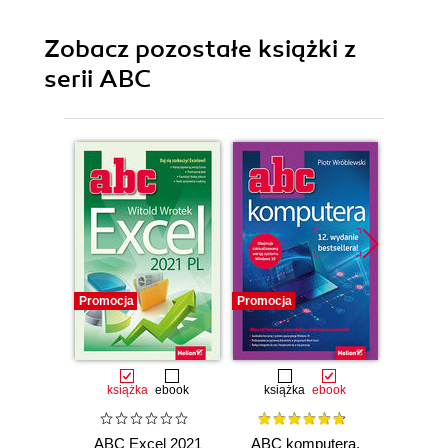
Zobacz pozostałe książki z
serii ABC
Promocja
Promocja
Promocj
książka
ebook
książka
ebook
ksią
ABC Excel 2021
ABC komputera.
ABC E