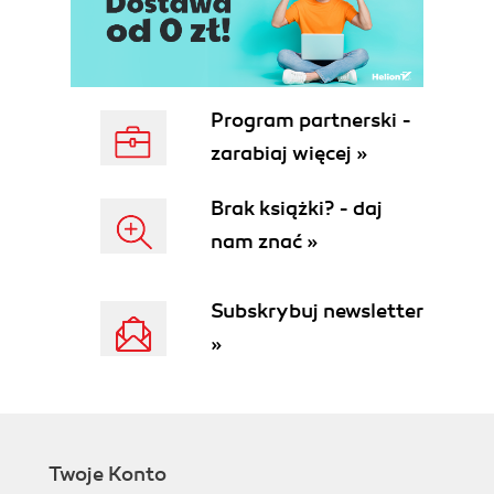
Layers (57)
Podstawowe operacje na warstwach (57)
Krycie (64)
Tryb mieszania warstw (65)
Blokowanie parametrów warstwy (65)
Program partnerski -
Zestawy warstw (66)
zarabiaj więcej »
Łączenie warstw (66)
Warstwy dopasowania (korekcyjne) (68)
Brak książki? - daj
Efekty warstw (70)
nam znać »
Maski warstw (72)
Pozostałe operacje wykonywane na
warstwach (73)
Subskrybuj newsletter
Channels (73)
»
Paths (75)
Część II Techniki (77)
Rozdział 3. Tryb szybkiej maski - selekcje dla
niecierpliwych (79)
Twoje Konto