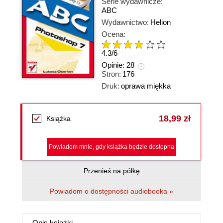
Serie wydawnicze:
ABC
Wydawnictwo:
Helion
Ocena:
4.3
/
6
Opinie:
28
Stron:
176
Druk:
oprawa miękka
18,99 zł
Książka
Powiadom mnie, gdy książka będzie dostępna
Przenieś na półkę
Powiadom o dostępności audiobooka »
Opis
książki