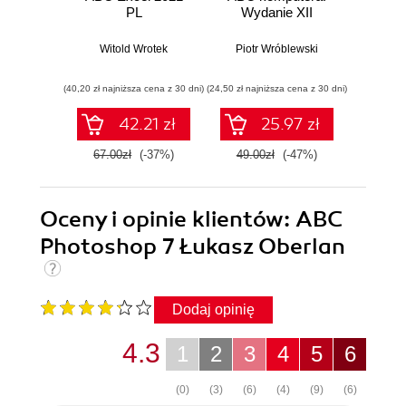
PL
Wydanie XII
Witold Wrotek
Piotr Wróblewski
Wit
(40,20 zł najniższa cena z 30 dni)
(24,50 zł najniższa cena z 30 dni)
(29,40 zł naj
42.21 zł
25.97 zł
67.00zł
(-37%)
49.00zł
(-47%)
49.0
Oceny i opinie klientów: ABC
Photoshop 7 Łukasz Oberlan
Dodaj opinię
4.3
1
2
3
4
5
6
(0)
(3)
(6)
(4)
(9)
(6)