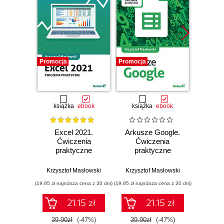
Promocja
Promocja
Promocj
książka
ebook
książka
ebook
ksią
Excel 2021.
Arkusze Google.
Exc
Ćwiczenia
Ćwiczenia
Ćw
praktyczne
praktyczne
pr
Krzysztof Masłowski
Krzysztof Masłowski
Krzysz
(19,95 zł najniższa cena z 30 dni)
(19,95 zł najniższa cena z 30 dni)
(14,95 zł naj
21.15 zł
21.15 zł
39.90zł
(-47%)
39.90zł
(-47%)
29.9