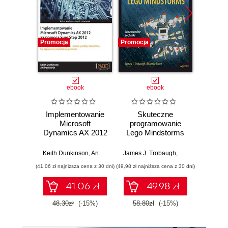
Promocja
Promocja
Promocj
ebook
ebook
Implementowanie
Skuteczne
Grafi
Microsoft
programowanie
rzec
Dynamics AX 2012
Lego Mindstorms
za pomocą Sure
Jacek
Step 2012
Keith Dunkinson
,
Andrew Birch
James J. Trobaugh
,
Mannie Lowe
(41,06 zł najniższa cena z 30 dni)
(49,98 zł najniższa cena z 30 dni)
(67,20 zł naj
41.06 zł
49.98 zł
48.30zł
(-15%)
58.80zł
(-15%)
84.0