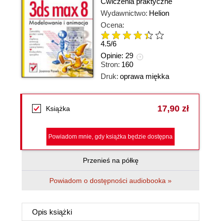
Ćwiczenia praktyczne
Wydawnictwo:
Helion
Ocena:
4.5
/
6
Opinie:
29
Stron:
160
Druk:
oprawa miękka
17,90 zł
Książka
Powiadom mnie, gdy książka będzie dostępna
Przenieś na półkę
Powiadom o dostępności audiobooka »
Opis
książki