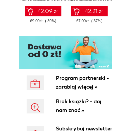
42.09 zł
42.21 zł
69.00zł
(-39%)
67.00zł
(-37%)
44.9
Program partnerski -
zarabiaj więcej »
Brak książki? - daj
nam znać »
Subskrybuj newsletter