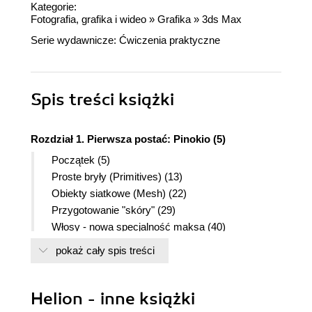
Kategorie:
Fotografia, grafika i wideo
»
Grafika
»
3ds Max
Serie wydawnicze:
Ćwiczenia praktyczne
Spis treści
książki
Rozdział 1. Pierwsza postać: Pinokio (5)
Początek (5)
Proste bryły (Primitives) (13)
Obiekty siatkowe (Mesh) (22)
Przygotowanie "skóry" (29)
Włosy - nowa specjalność maksa (40)
Rozdział 2. Pierwsza scena: ławka pod oknem (47)
pokaż cały spis treści
Modelowanie wnętrza (47)
Kamera i podstawowe oświetlenie sceny (63)
Helion - inne książki
Materiały (68)