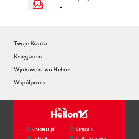
»
Twoje Konto
Księgarnia
Wydawnictwo Helion
Współpraca
Onepress.pl
Sensus.pl
Editio.pl
DlaBystrzakow.pl