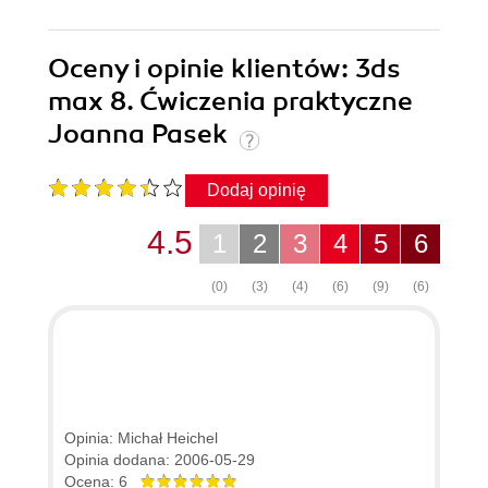
Oceny i opinie klientów: 3ds
max 8. Ćwiczenia praktyczne
Joanna Pasek
Dodaj opinię
4.5
1
2
3
4
5
6
(0)
(3)
(4)
(6)
(9)
(6)
Opinia: Michał Heichel
Opinia dodana: 2006-05-29
Ocena: 6