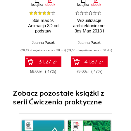
książka
ebook
książka
ebook
ksią
3ds max 9.
Wizualizacje
3ds 
Animacja 3D od
architektoniczne.
Anima
podstaw
3ds Max 2013 i
podst
3ds Max Design
2013. Szkoła
Joanna Pasek
Joanna Pasek
Joa
efektu
(29,49 zł najniższa cena z 30 dni)
(39,50 zł najniższa cena z 30 dni)
(49,50 zł naj
31.27 zł
41.87 zł
59.00zł
(-47%)
79.00zł
(-47%)
99.0
Zobacz pozostałe książki z
serii Ćwiczenia praktyczne