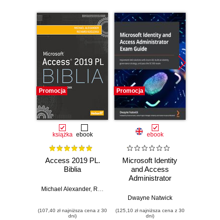
Promocja
Promocja
Promocj
książka
ebook
ebook
Access 2019 PL.
Microsoft Identity
Micro
Biblia
and Access
201
Administrator
Exam Guide.
Michael Alexander
,
Richard Kusleika
Implement IAM
Dwayne Natwick
Joyce C
solutions with
(107,40 zł najniższa cena z 30
(125,10 zł najniższa cena z 30
(49,98 zł naj
Azure AD, build an
dni)
dni)