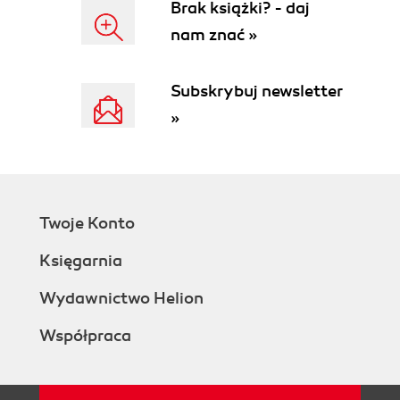
Brak książki? - daj
Rozdział 4. Prezentacja (97)
nam znać »
28. Podział alfabetycznie posortowanych
rekordów na grupy wyróżnione literami (98)
29. Warunkowe sumy pośrednie (104)
Subskrybuj newsletter
30. Wyróżnianie ważnych danych przy użyciu
»
formatowania warunkowego (108)
31. Bezpośrednie łącze do raportu (111)
32. Ochrona własności intelektualnej (113)
33. Pokaz slajdów w Accessie (118)
34. Film w formularzu (123)
Twoje Konto
35. Raporty osadzone w formularzach (127)
36. Numerowanie wierszy raportu (130)
Księgarnia
37. Cieniowanie co drugiego wiersza raportu (132)
38. Oszczędzanie papieru przez zmniejszenie
Wydawnictwo Helion
odstępów (133)
Współpraca
39. Dołączanie daty, godziny, numeru strony i
liczby stron (137)
Rozdział 5. Kwerendy i język SQL (139)