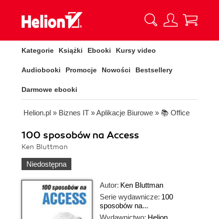
Kategorie
Książki
Ebooki
Kursy video
Audiobooki
Promocje
Nowości
Bestsellery
Darmowe ebooki
Helion.pl
»
Biznes IT
»
Aplikacje Biurowe
»
📚 Office
100 sposobów na Access
Ken Bluttman
Niedostępna
Autor:
Ken Bluttman
Serie wydawnicze:
100
sposobów na...
Wydawnictwo:
Helion