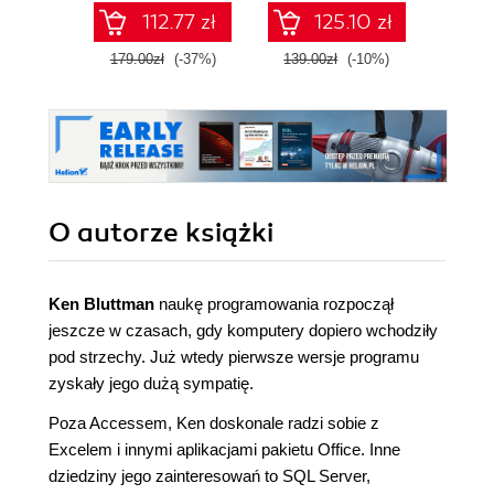
identity governance
112.77 zł
125.10 zł
strategy, and pass
the SC-300 exam
179.00zł
(-37%)
139.00zł
(-10%)
58.8
O autorze
książki
Ken Bluttman
naukę programowania rozpoczął
jeszcze w czasach, gdy komputery dopiero wchodziły
pod strzechy. Już wtedy pierwsze wersje programu
zyskały jego dużą sympatię.
Poza Accessem, Ken doskonale radzi sobie z
Excelem i innymi aplikacjami pakietu Office. Inne
dziedziny jego zainteresowań to SQL Server,