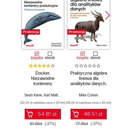
Promocja
Promocja
Promocj
książka
ebook
książka
ebook
ksią
Docker.
Praktyczna algebra
Pyt
Niezawodne
liniowa dla
S
kontenery
analityków danych.
Ni
produkcyjne.
Od podstawowych
narzęd
Praktyczne
koncepcji do
z dany
Sean Kane
,
Karl Matthias
Mike Cohen
Jake 
zastosowania.
użytecznych
(52,20 zł najniższa cena z 30 dni)
(46,20 zł najniższa cena z 30 dni)
(83,40 zł naj
Wydanie III
aplikacji w
Pythonie
54.81 zł
48.51 zł
87.00zł
(-37%)
77.00zł
(-37%)
139.0