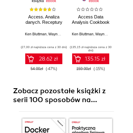
książka
ebook
ebook
Access. Analiza
Access Data
Acce
danych. Receptury
Analysis Cookbook
Tips 
Wran
Ken Bluttman
,
Wayne Freeze
Ken Bluttman
,
Wayne S. Freeze
Ken
(27,00 zł najniższa cena z 30 dni)
(135,15 zł najniższa cena z 30
(92,65 zł naj
dni)
28.62 zł
135.15 zł
54.00zł
(-47%)
159.00zł
(-15%)
109.0
Zobacz pozostałe książki z
serii 100 sposobów na...