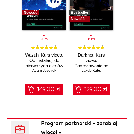
Nowość
Bestseller
Bestselle
Nowość
Nowość
kurs
kurs
Wazuh. Kurs video.
Darknet. Kurs
Metas
Od instalacji do
video.
vid
pierwszych alertów
Podróżowanie po
pene
Adam Józefiok
ciemnej stronie
Jakub Kubś
Ad
ł
sieci
zabe
149.00 zł
129.00 zł
1
Program partnerski - zarabiaj
więcej »