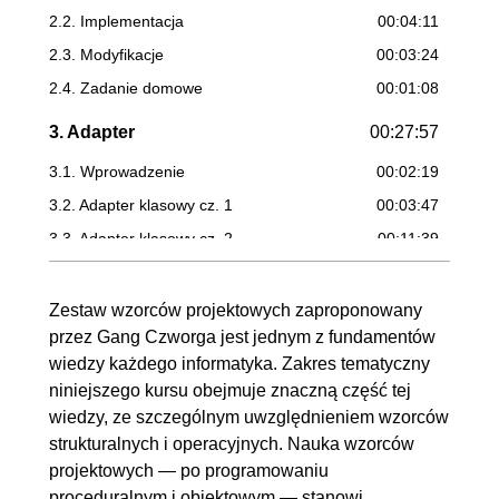
2.2. Implementacja
00:04:11
2.3. Modyfikacje
00:03:24
2.4. Zadanie domowe
00:01:08
3. Adapter
00:27:57
3.1. Wprowadzenie
00:02:19
3.2. Adapter klasowy cz. 1
00:03:47
3.3. Adapter klasowy cz. 2
00:11:39
3.4. Adapter obiektowy
00:10:12
Zestaw wzorców projektowych zaproponowany
4. Dekorator
00:14:16
przez Gang Czworga jest jednym z fundamentów
4.1. Wprowadzenie
00:01:57
wiedzy każdego informatyka. Zakres tematyczny
4.2. Implementacja
00:08:42
niniejszego kursu obejmuje znaczną część tej
wiedzy, ze szczególnym uwzględnieniem wzorców
4.3. Testowanie
00:03:37
strukturalnych i operacyjnych. Nauka wzorców
5. Fasada
00:06:58
projektowych — po programowaniu
proceduralnym i obiektowym — stanowi