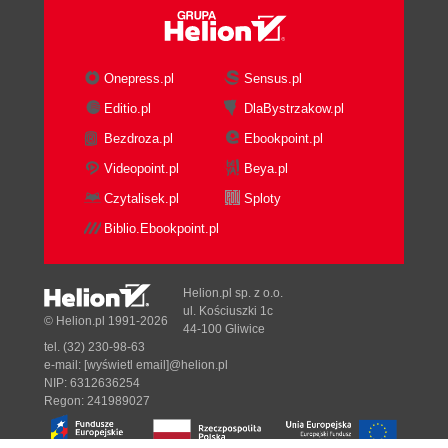
Onepress.pl
Sensus.pl
Editio.pl
DlaBystrzakow.pl
Bezdroza.pl
Ebookpoint.pl
Videopoint.pl
Beya.pl
Czytalisek.pl
Sploty
Biblio.Ebookpoint.pl
Helion.pl sp. z o.o.
ul. Kościuszki 1c
© Helion.pl 1991-2026
44-100 Gliwice
tel. (32) 230-98-63
e-mail:
[wyświetl email]@helion.pl
NIP: 6312636254
Regon: 241989027