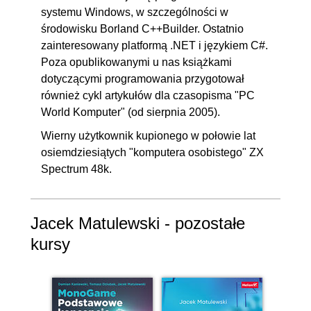
IObserver i IObservable z
systemu Windows, w szczególności w
środowisku Borland C++Builder. Ostatnio
platformy .NET
zainteresowany platformą .NET i językiem C#.
12. Polecenie
00:25:02
Poza opublikowanymi u nas książkami
dotyczącymi programowania przygotował
12.1. Wprowadzenie
00:01:33
również cykl artykułów dla czasopisma "PC
12.2. Implementacja wzorca
00:09:30
World Komputer" (od sierpnia 2005).
polecenie
Wierny użytkownik kupionego w połowie lat
12.3. Uogólnienie: klasa
OGLĄDAJ »
osiemdziesiątych "komputera osobistego" ZX
RelayCommand
00:06:43
Spectrum 48k.
12.4. Testowanie
00:07:16
13. Wzorce architektoniczne: MVC i
01:23:47
Jacek Matulewski - pozostałe
MVVM
kursy
13.1. Wprowadzenie
00:05:44
13.2. MVC: model i widok
00:10:53
13.3. MVC: kontroler
00:07:41