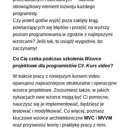
5.1. Wprowadzenie
00:01:21
obowiązkowy element rozwoju każdego
5.2. Implementacja
00:05:37
programisty.
Czy jesteś gotów wyjść poza zaklęty krąg
6. Most i pełnomocnik
00:15:31
powtarzających się błędów i przejść na wyższy
6.1. Wprowadzenie
00:02:11
poziom programowania w zgodzie z najlepszymi
6.2. Implementacja wzorca
00:06:19
wzorcami? Jeśli tak, to usiądź wygodnie, bo
zaczynamy!
most
6.3. Modyfikacje
00:02:58
Co Cię czeka podczas szkolenia
Wzorce
projektowe dla programistów C#. Kurs video
?
6.4. Pełnomocnik
00:04:03
W trakcie pracy z niniejszym kursem video
7. Pyłek i fabryka abstrakcyjna
00:10:22
opanujesz najważniejsze strukturalne i operacyjne
7.1. Wprowadzenie
00:02:42
wzorce projektowe. Zrozumiesz także, w jakich
sytuacjach owe wzorce mogą być Ci pomocne,
7.2. Implementacja
00:07:40
nauczysz się je implementować, będziesz je
8. Interpreter
00:11:54
testować i modyfikować. Co więcej, poznasz
kluczowe wzorce architektoniczne
MVC
i
MVVM
8.1. Wprowadzenie
00:01:46
oraz przyswoisz teorię i praktykę pracy z nimi.
8.2. Opis projektu
00:02:49