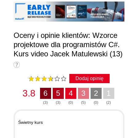
Oceny i opinie klientów: Wzorce
projektowe dla programistów C#.
Kurs video Jacek Matulewski (13)
Dodaj opinię
3.8
6
5
4
3
2
1
(3)
(3)
(0)
(5)
(0)
(2)
Świetny kurs