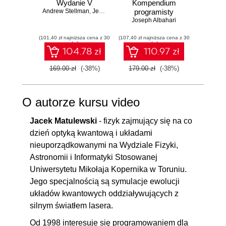
Wydanie V
Kompendium
Zasady
9.8. Implementacja wzorca
00:07:27
Andrew Stellman
,
Jennifer Greene
programisty
w
iterator
Joseph Albahari
Vladi
(101,40 zł najniższa cena z 30
(107,40 zł najniższa cena z 30
(41,40 zł naj
10. Metoda szablonowa
00:12:15
dni)
dni)
104.78 zł
110.97 zł
10.1. Wprowadzenie
00:01:10
169.00 zł
(-38%)
179.00 zł
(-38%)
69.00
10.2. Implementacja wzorca
00:04:58
10.3. Implementacja klas
00:06:07
O autorze kursu video
konkretnych i testowanie
Jacek Matulewski
- fizyk zajmujący się na co
11. Obserwator
00:28:14
dzień optyką kwantową i układami
11.1. Wprowadzenie
00:01:31
nieuporządkowanymi na Wydziale Fizyki,
11.2. Implementacja
OGLĄDAJ »
Astronomii i Informatyki Stosowanej
Uniwersytetu Mikołaja Kopernika w Toruniu.
standardowego wzorca
00:06:54
Jego specjalnością są symulacje ewolucji
obserwator
układów kwantowych oddziaływujących z
11.3. Zdarzenia
00:05:36
silnym światłem lasera.
11.4. Użycie interfejsów
00:14:13
Od 1998 interesuje się programowaniem dla