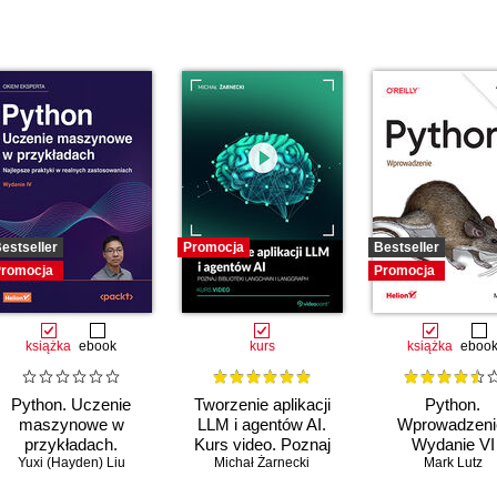
estseller
Promocja
Bestseller
romocja
Promocja
książka
ebook
kurs
książka
eboo
Python. Uczenie
Tworzenie aplikacji
Python.
maszynowe w
LLM i agentów AI.
Wprowadzeni
przykładach.
Kurs video. Poznaj
Wydanie VI
Najlepsze praktyki w
Yuxi (Hayden) Liu
biblioteki LangChain i
Michał Żarnecki
Mark Lutz
realnych
LangGraph