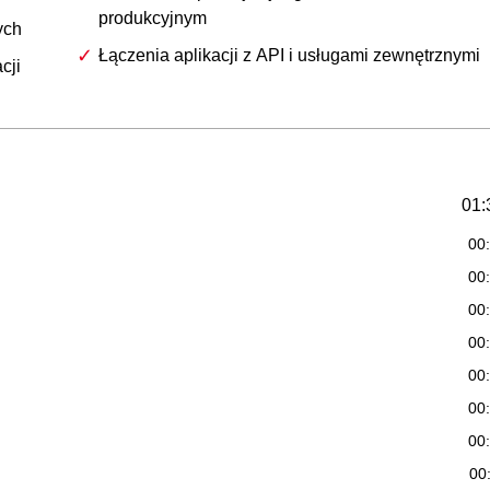
produkcyjnym
ych
Łączenia aplikacji z API i usługami zewnętrznymi
cji
01:
00
00
00
00
00
00
00
00