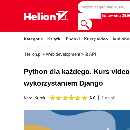
Inż. zwrotna 39,90
Kategorie
Książki
Ebooki
Kursy video
Audiobo
Helion.pl
»
Web development
»
🎬 API
Python dla każdego. Kurs video
wykorzystaniem Django
6.0
1 opinii
Karol Kurek