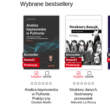
Wybrane bestsellery
Bestseller
Bestseller
B
Nowość
Nowość
P
Promocja
Promocja
książka
ebook
książka
ebook
Analiza bayesowska
Struktury danych.
w Pythonie.
Ilustrowany
Praktyczny
przewodnik
przewodnik po
Osvaldo Martin
Marcello La Rocca
modelowaniu