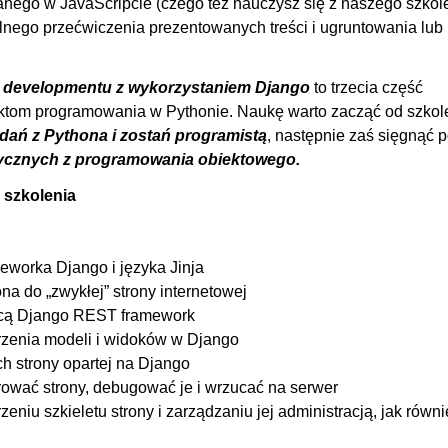
isanego w JavaScripcie (czego też nauczysz się z naszego szkole
lnego przećwiczenia prezentowanych treści i ugruntowania lub
plików graficznych
00
stronie admina
00
eb developmentu z wykorzystaniem Django
etryzowanymi URL-ami
to trzecia część
00
ektom programowania w Pythonie. Naukę warto zacząć od szkol
00
dań z Pythona i zostań programistą
, następnie zaś sięgnąć 
00
ktycznych z programowania obiektowego
.
00
 szkolenia
ktu
OGLĄDAJ »
00
00
worka Django i języka Jinja
00:
na do „zwykłej” strony internetowej
00
mocą Django REST framework
00
orzenia modeli i widoków w Django
h strony opartej na Django
00
rować strony, debugować je i wrzucać na serwer
00
zeniu szkieletu strony i zarządzaniu jej administracją, jak równ
00