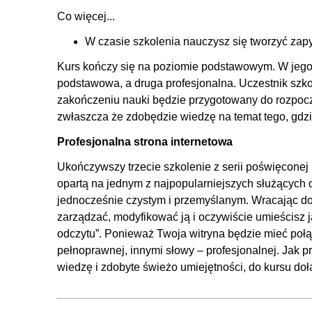
4. Publikacja strony w Internecie
Co więcej...
4.1. Sposoby publikacji aplikacji/strony napisanej w Dj
W czasie szkolenia nauczysz się tworzyć zap
4.2. Zapoznanie z platformą PythonAnywhere
Kurs kończy się na poziomie podstawowym. W jego t
4.3. Publikacja strony w PythonAnywhere
podstawowa, a druga profesjonalna. Uczestnik szk
4.4. Obsługa plików statycznych w PythonAnywhere
zakończeniu nauki będzie przygotowany do rozpoc
zwłaszcza że zdobędzie wiedzę na temat tego, gdz
Profesjonalna strona internetowa
Ukończywszy trzecie szkolenie z serii poświęconej
opartą na jednym z najpopularniejszych służących
jednocześnie czystym i przemyślanym. Wracając do 
zarządzać, modyfikować ją i oczywiście umieścisz ją 
odczytu”. Ponieważ Twoja witryna będzie mieć poł
pełnoprawnej, innymi słowy – profesjonalnej. Jak p
wiedzę i zdobyte świeżo umiejętności, do kursu d