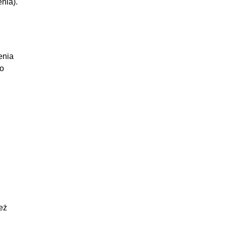
nia).
:09:33
:14:47
:18:06
enia
:09:22
po
:16:46
:11:42
:05:10
:08:22
48:56
:12:37
:07:28
:07:55
:13:58
ież
:06:58