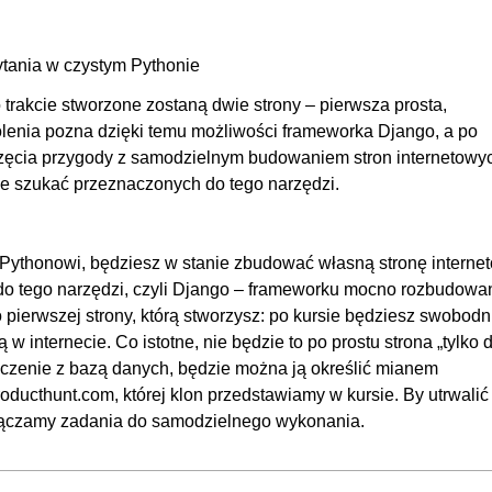
00:
ango
00
ytania w czystym Pythonie
00
rakcie stworzone zostaną dwie strony – pierwsza prosta,
00
olenia pozna dzięki temu możliwości frameworka Django, a po
00
zęcia przygody z samodzielnym budowaniem stron internetowy
ie szukać przeznaczonych do tego narzędzi.
 Pythonowi, będziesz w stanie zbudować własną stronę interne
 do tego narzędzi, czyli Django – frameworku mocno rozbudowa
pierwszej strony, którą stworzysz: po kursie będziesz swobodn
w internecie. Co istotne, nie będzie to po prostu strona „tylko 
ączenie z bazą danych, będzie można ją określić mianem
roducthunt.com, której klon przedstawiamy w kursie. By utrwali
ołączamy zadania do samodzielnego wykonania.