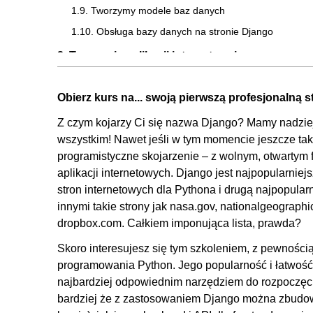
1.9. Tworzymy modele baz danych
1.10. Obsługa bazy danych na stronie Django
2. Tworzenie aplikacji internetowej
2.1. Zapoznanie się z docelowym projektem
Obierz kurs na... swoją pierwszą profesjonalną 
2.2. Tworzymy strukturę nowego projektu
Z czym kojarzy Ci się nazwa Django? Mamy nadzieję
2.3. Dziedziczenie w języku Jinja
wszystkim! Nawet jeśli w tym momencie jeszcze tak 
2.4. Wprowadzenie obsługi Bootstrapu
programistyczne skojarzenie – z wolnym, otwartym
2.5. Obsługa plików statycznych
aplikacji internetowych. Django jest najpopularni
2.6. Zbieranie plików statycznych
stron internetowych dla Pythona i drugą najpopular
innymi takie strony jak nasa.gov, nationalgeographi
2.7. Tworzymy aplikację do obsługi autoryzacji
dropbox.com. Całkiem imponująca lista, prawda?
2.8. Budujemy stronę rejestracji
Skoro interesujesz się tym szkoleniem, z pewności
2.9. Instrukcja warunkowa w języku Jinja
programowania Python. Jego popularność i łatwość
2.10. Budujemy stronę logowania
najbardziej odpowiednim narzędziem do rozpoczęci
2.11. Tworzymy formę wylogowania
bardziej że z zastosowaniem Django można zbudo
2.12. Budujemy model produktu i obsługujemy go na st