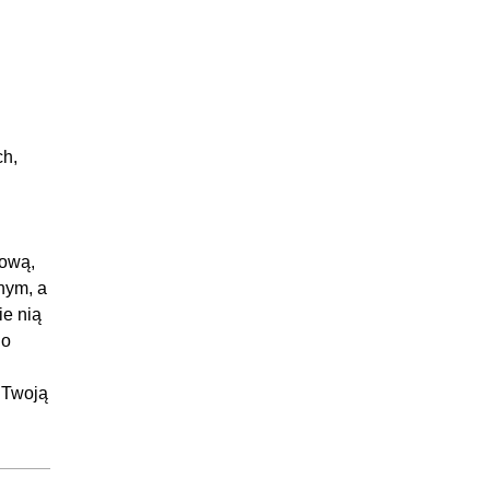
47:43
:05:31
:14:13
:09:16
:18:43
ch,
tową,
nym, a
ie nią
do
ć Twoją