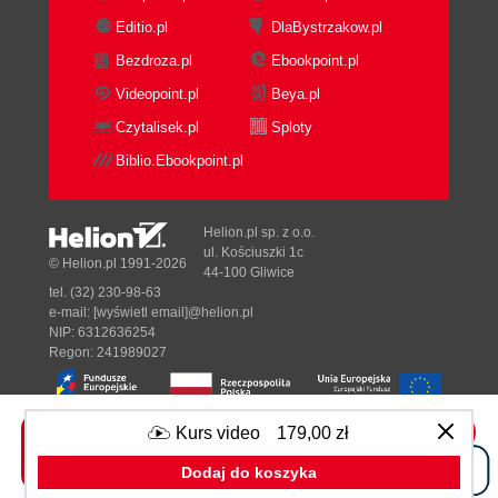
Editio.pl
DlaBystrzakow.pl
Bezdroza.pl
Ebookpoint.pl
Videopoint.pl
Beya.pl
Czytalisek.pl
Sploty
Biblio.Ebookpoint.pl
Helion.pl sp. z o.o.
ul. Kościuszki 1c
© Helion.pl 1991-2026
44-100 Gliwice
tel. (32) 230-98-63
e-mail:
[wyświetl email]@helion.pl
NIP: 6312636254
Regon: 241989027
Kurs video
179,00 zł
Designed with ♥ by
Tonik.pl
Dodaj do koszyka
Pełna wersja strony »