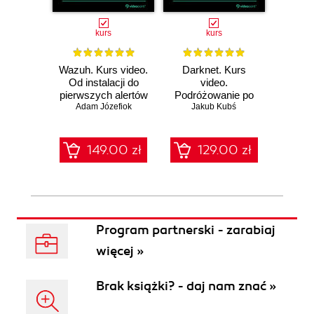
kurs
kurs
Wazuh. Kurs video.
Darknet. Kurs
Metas
Od instalacji do
video.
vid
pierwszych alertów
Podróżowanie po
pene
Adam Józefiok
ciemnej stronie
Jakub Kubś
Ad
ł
sieci
zabe
149.00 zł
129.00 zł
1
Program partnerski - zarabiaj
więcej »
Brak książki? - daj nam znać »