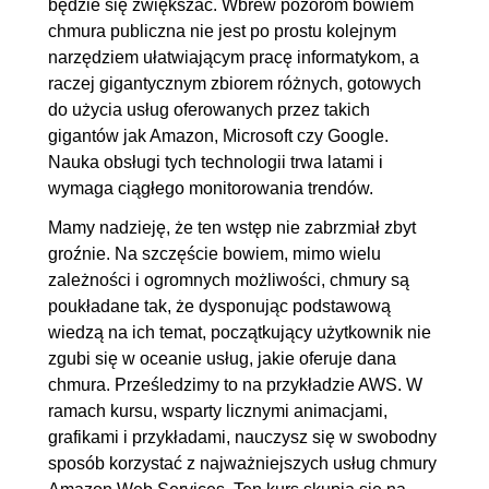
będzie się zwiększać. Wbrew pozorom bowiem
Wdrażanie kontenerów na AWS
chmura publiczna nie jest po prostu kolejnym
narzędziem ułatwiającym pracę informatykom, a
4.6. Uruchamianie kontenera
00:14:20
raczej gigantycznym zbiorem różnych, gotowych
na EC2
do użycia usług oferowanych przez takich
4.7. Uruchamianie kontenera
00:23:58
gigantów jak Amazon, Microsoft czy Google.
na ECS
Nauka obsługi tych technologii trwa latami i
wymaga ciągłego monitorowania trendów.
4.8. Serverless
00:07:13
4.9. AWS Lambda
00:12:02
Mamy nadzieję, że ten wstęp nie zabrzmiał zbyt
groźnie. Na szczęście bowiem, mimo wielu
4.10. Czyszczenie
00:04:39
zależności i ogromnych możliwości, chmury są
5. Przechowywanie danych
01:20:51
poukładane tak, że dysponując podstawową
wiedzą na ich temat, początkujący użytkownik nie
5.1. Wstęp do rozdziału
00:00:39
zgubi się w oceanie usług, jakie oferuje dana
5.2. Rodzaje storage. Sposoby
00:07:41
chmura. Prześledzimy to na przykładzie AWS. W
na przechowywanie plików
ramach kursu, wsparty licznymi animacjami,
grafikami i przykładami, nauczysz się w swobodny
5.3. EBS
00:18:49
sposób korzystać z najważniejszych usług chmury
5.4. EFS
00:23:47