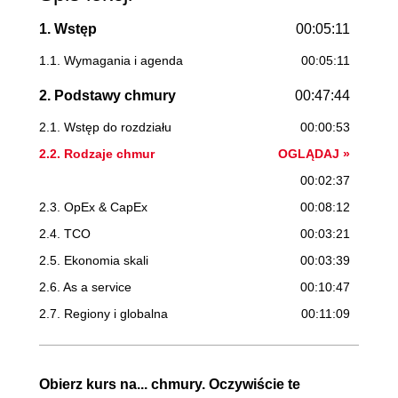
1. Wstęp
00:05:11
1.1. Wymagania i agenda
00:05:11
2. Podstawy chmury
00:47:44
2.1. Wstęp do rozdziału
00:00:53
2.2. Rodzaje chmur
OGLĄDAJ »
00:02:37
2.3. OpEx & CapEx
00:08:12
2.4. TCO
00:03:21
2.5. Ekonomia skali
00:03:39
2.6. As a service
00:10:47
2.7. Regiony i globalna
00:11:09
infrastruktura
2.8. High availability, SLA
00:07:06
Obierz kurs na... chmury. Oczywiście te