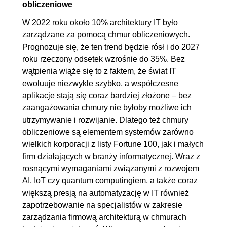
3. Przygotowanie konta
00:31:39
obliczeniowe
3.1. Wstęp do rozdziału
00:00:45
W 2022 roku około 10% architektury IT było
zarządzane za pomocą chmur obliczeniowych.
3.2. Usługi AWS Free Tier
00:03:03
Prognozuje się, że ten trend będzie rósł i do 2027
3.3. Zakładanie konta na AWS
00:04:21
roku rzeczony odsetek wzrośnie do 35%. Bez
3.4. Budżet. Ustawienie
00:04:06
wątpienia wiąże się to z faktem, że świat IT
powiadomień o budżecie
ewoluuje niezwykle szybko, a współczesne
aplikacje stają się coraz bardziej złożone – bez
3.5. Zabezpieczenie konta root
00:06:32
zaangażowania chmury nie byłoby możliwe ich
3.6. Tworzenie konta IAM
00:12:52
utrzymywanie i rozwijanie. Dlatego też chmury
4. Moc obliczeniowa
01:52:12
obliczeniowe są elementem systemów zarówno
wielkich korporacji z listy Fortune 100, jak i małych
4.1. Wprowadzenie do
00:00:40
firm działających w branży informatycznej. Wraz z
rozdziału
rosnącymi wymaganiami związanymi z rozwojem
4.2. EC2
00:15:15
AI, IoT czy quantum computingiem, a także coraz
większą presją na automatyzację w IT również
4.3. EC2 w praktyce
00:15:17
zapotrzebowanie na specjalistów w zakresie
4.4. Kontenery
00:11:46
zarządzania firmową architekturą w chmurach
4.5. AWS Container Services.
00:07:02