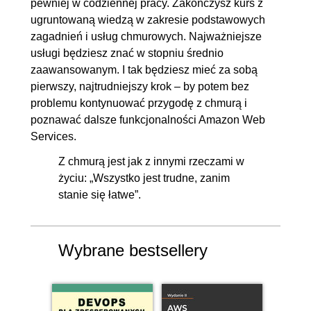
pewniej w codziennej pracy. Zakończysz kurs z
8. Monitoring
00:22:29
ugruntowaną wiedzą w zakresie podstawowych
zagadnień i usług chmurowych. Najważniejsze
8.1. Wstęp do rozdziału
00:00:37
usługi będziesz znać w stopniu średnio
8.2. CloudWatch
00:13:59
zaawansowanym. I tak będziesz mieć za sobą
8.3. CloudTrail
00:04:37
pierwszy, najtrudniejszy krok – by potem bez
problemu kontynuować przygodę z chmurą i
8.4. Config
00:03:16
poznawać dalsze funkcjonalności Amazon Web
9. Bezpieczeństwo
01:11:58
Services.
9.1. Wstęp do rozdziału
00:00:30
Z chmurą jest jak z innymi rzeczami w
życiu: „Wszystko jest trudne, zanim
9.2. IAM
00:17:46
stanie się łatwe”.
9.3. IAM w praktyce
00:19:56
9.4. SSM Parameter Store
00:07:01
9.5. Secrets Manager
00:06:37
Wybrane bestsellery
9.6. Szyfrowanie symetryczne,
00:09:28
asymetryczne i usługa KMS
9.7. ACM
00:06:56