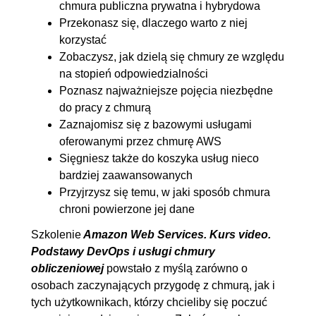
chmura publiczna prywatna i hybrydowa
7.2. VPC
OGLĄDAJ »
Przekonasz się, dlaczego warto z niej
00:10:12
korzystać
7.3. VPC w praktyce
00:07:31
Zobaczysz, jak dzielą się chmury ze względu
na stopień odpowiedzialności
7.4. NAT & Internet Gateway
00:08:37
Poznasz najważniejsze pojęcia niezbędne
7.5. Tablice routingu
00:07:39
do pracy z chmurą
7.6. Routing w praktyce
00:04:38
Zaznajomisz się z bazowymi usługami
7.7. Kontrola ruchu sieciowego
00:14:41
oferowanymi przez chmurę AWS
Sięgniesz także do koszyka usług nieco
i firewalle
bardziej zaawansowanych
7.8. Security Groups i ACLs w
00:04:13
Przyjrzysz się temu, w jaki sposób chmura
praktyce
chroni powierzone jej dane
7.9. Endpointy
00:06:37
Szkolenie
Amazon Web Services. Kurs video.
7.10. Route 53
00:06:01
Podstawy DevOps i usługi chmury
7.11. Load balancing i
00:16:09
obliczeniowej
powstało z myślą zarówno o
osobach zaczynających przygodę z chmurą, jak i
skalowalna architektura w AWS
tych użytkownikach, którzy chcieliby się poczuć
7.12. CloudFront
00:11:39