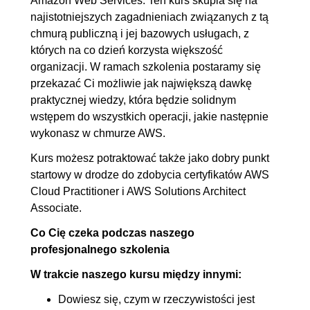
Amazon Web Services. Ten kurs skupia się na
5.5. S3
00:17:02
najistotniejszych zagadnieniach związanych z tą
5.6. S3 w praktyce
00:12:53
chmurą publiczną i jej bazowych usługach, z
których na co dzień korzysta większość
6. Bazy danych
00:48:56
organizacji. W ramach szkolenia postaramy się
6.1. Wstęp do rozdziału
00:00:40
przekazać Ci możliwie jak największą dawkę
praktycznej wiedzy, która będzie solidnym
6.2. Rodzaje baz danych
00:07:17
wstępem do wszystkich operacji, jakie następnie
6.3. Amazon RDS
00:12:13
wykonasz w chmurze AWS.
6.4. RDS w praktyce
00:09:25
Kurs możesz potraktować także jako dobry punkt
6.5. Amazon ElastiCache.
00:05:10
startowy w drodze do zdobycia certyfikatów AWS
Zarządzalny Redis/Memcached
Cloud Practitioner i AWS Solutions Architect
AWS
Associate.
6.6. DynamoDB
00:07:50
Co Cię czeka podczas naszego
6.7. DynamoDB w praktyce
00:06:21
profesjonalnego szkolenia
W trakcie naszego kursu między innymi:
7. Sieci
01:38:34
Dowiesz się, czym w rzeczywistości jest
7.1. Wstęp do rozdziału
00:00:37