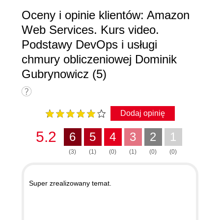
Oceny i opinie klientów: Amazon
Web Services. Kurs video.
Podstawy DevOps i usługi
chmury obliczeniowej Dominik
Gubrynowicz (5)
Dodaj opinię
5.2
6
5
4
3
2
1
(3)
(1)
(0)
(1)
(0)
(0)
Super zrealizowany temat.