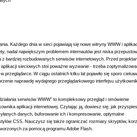
towych
ania. Każdego dnia w sieci pojawiają się nowe witryny WWW i aplika
ety, nadal największym problemem internautów jest niska przepusto
ia z bardziej rozbudowanych serwisów internetowych. Przed projekta
aplikacji sieciowych stoi poważne wyzwanie - trzeba zoptymalizowa
w przeglądarce. W ciągu ostatnich kilku lat pojawiło się sporo cieka
worzenie naprawdę wydajnego przeglądarkowego interfejsu użytkowni
 działania serwisów WWW" to kompleksowy przegląd i omówienie
ownika aplikacji internetowej. Czytając ją, dowiesz się, jak przyspie
syłanych danych, buforowanie ich i kompresowanie, optymalne
 stylów CSS. Nauczysz się także ograniczać rozmiary skryptów, kor
 utworzonych za pomocą programu Adobe Flash.