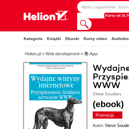
Kursy od 16,70
Kategorie
Książki
Ebooki
Kursy video
Audiobo
Helion.pl
»
Web development
»
📚 Ajax
Wydajne
Przyspie
WWW
Steve Souders
(ebook)
Promocja
Autor:
Steve Soude