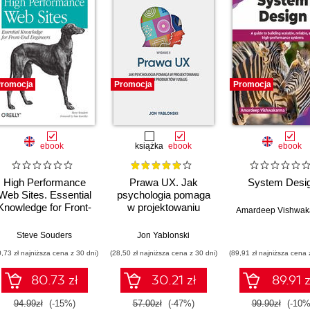
romocja
Promocja
Promocja
ebook
książka
ebook
ebook
High Performance
Prawa UX. Jak
System Desi
Web Sites. Essential
psychologia pomaga
Knowledge for Front-
w projektowaniu
Amardeep Vishwa
End Engineers
lepszych produktów i
usług. Wydanie II
Steve Souders
Jon Yablonski
0,73 zł najniższa cena z 30 dni)
(28,50 zł najniższa cena z 30 dni)
(89,91 zł najniższa cena 
80.73 zł
30.21 zł
89.91 z
94.99zł
(-15%)
57.00zł
(-47%)
99.90zł
(-10%