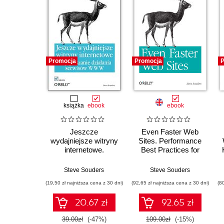
Promocja
Promocja
P
książka
ebook
ebook
Jeszcze
Even Faster Web
wydajniejsze witryny
Sites. Performance
internetowe.
Best Practices for
Przyspieszanie
Web Developers
działania serwisów
Steve Souders
Steve Souders
WWW
(19,50 zł najniższa cena z 30 dni)
(92,65 zł najniższa cena z 30 dni)
(8
20.67 zł
92.65 zł
39.00zł
(-47%)
109.00zł
(-15%)