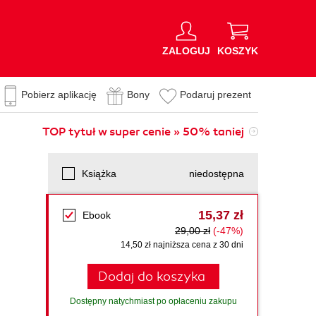
ZALOGUJ
KOSZYK
Pobierz aplikację
Bony
Podaruj prezent
TOP tytuł w super cenie » 50% taniej
Książka
niedostępna
15,37 zł
Ebook
29,00 zł
(-47%)
14,50 zł najniższa cena z 30 dni
Dodaj do koszyka
Dostępny natychmiast po opłaceniu zakupu