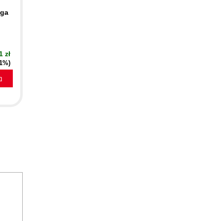
aga
1 zł
51%)
a