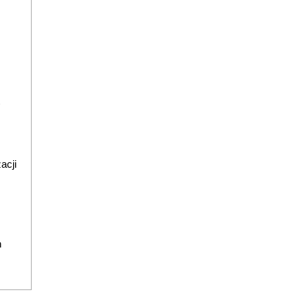
acji
h