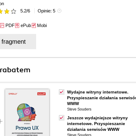
on
5.2
/
6
Opinie:
5
PDF
ePub
Mobi
j fragment
 rabatem
Wydajne witryny internetowe.
Przyspieszanie działania serwis
WWW
Steve Souders
Jeszcze wydajniejsze witryny
internetowe. Przyspieszanie
działania serwisów WWW
Steve Souders