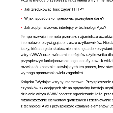
Poznaj metody przyspieszania działania witryn interne
Jak zredukować ilość żądań HTTP?
W jaki sposób skompresować przesyłane dane?
Jak zoptymalizować interfejsy w technologii Ajax?
Tempo rozwoju internetu przerosło najśmielsze oczekiw
internetowe, przyciągające rzesze użytkowników. Niest
łączy, która często skutecznie zniechęca do korzystan
witryn WWW oraz twórcami interfejsów użytkownika dla 
przyspieszyć funkcjonowanie tego, co użytkownik widzi 
rozwiązań, znacznie ułatwiających ten proces, lecz st
wymaga opanowania wielu zagadnień.
Książka "Wydajne witryny internetowe. Przyspieszanie
czynników składających się na optymalny interfejs użytk
działanie witryn WWW poprzez ograniczanie ilości prze
rozmieszczenie elementów graficznych i zdefiniowanie
z technologii Ajax i przyspieszać działanie elementów