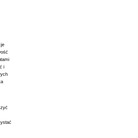
cje
wość
ntami
ć i
wych
ka
szyć
zystać