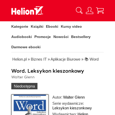
Kategorie
Książki
Ebooki
Kursy video
Audiobooki
Promocje
Nowości
Bestsellery
Darmowe ebooki
Helion.pl
»
Biznes IT
»
Aplikacje Biurowe
»
📚 Word
Word. Leksykon kieszonkowy
Walter Glenn
Niedostępna
Autor:
Walter Glenn
Serie wydawnicze:
Leksykon kieszonkowy
Wydawnictwo:
Helion