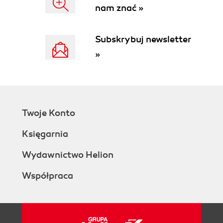
Odsyłacze, podpisy i zakładki (84)
nam znać »
Spisy i indeksy (86)
Hiperłącza (92)
Subskrybuj newsletter
Wstawianie obiektów (93)
Kliparty, rysunki oraz obrazy (93)
»
Pola tekstowe (98)
Manipulacja obiektami (99)
Osadzanie i łączenie obiektów (100)
Praca z tabelami (103)
Sprawdzanie pisowni i inne narzędzia (108)
Twoje Konto
Pisownia i gramatyka (108)
Księgarnia
Inne narzędzia (113)
Dzielenie wyrazów (114)
Wydawnictwo Helion
Listy, koperty i etykiety (115)
Ustawianie opcji programu Word (117)
Współpraca
Uzyskiwanie pomocy (118)
Dostosowywanie programu Word (120)
Elementy podstawowe (120)
Paski narzędzi i paski menu (121)