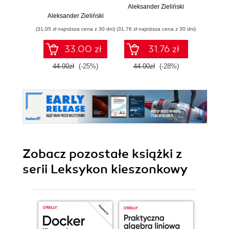
Aleksander Zieliński
Aleksander Zieliński
Joa
(31,05 zł najniższa cena z 30 dni)
(31,76 zł najniższa cena z 30 dni)
(67,83 zł naj
33.00 zł
31.76 zł
44.00zł
(-25%)
44.00zł
(-28%)
79.8
Zobacz pozostałe książki z
serii Leksykon kieszonkowy