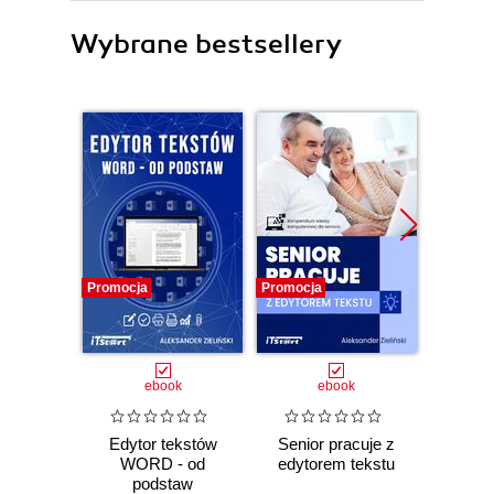
Wybrane bestsellery
Promocja
Promocja
Promocj
ebook
ebook
Edytor tekstów
Senior pracuje z
Micr
WORD - od
edytorem tekstu
201
podstaw