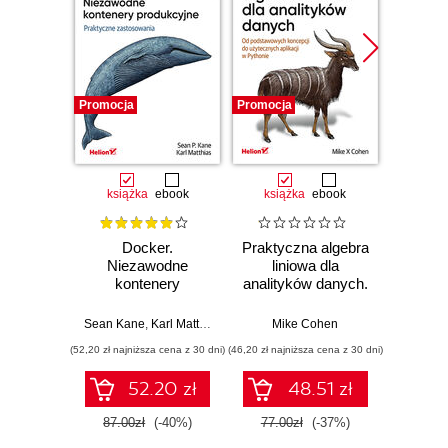
Promocja
Promocja
Promocj
książka
ebook
książka
ebook
ksią
Docker.
Praktyczna algebra
Pyt
Niezawodne
liniowa dla
S
kontenery
analityków danych.
Ni
produkcyjne.
Od podstawowych
narzęd
Praktyczne
koncepcji do
z dany
Sean Kane
,
Karl Matthias
Mike Cohen
Jake 
zastosowania.
użytecznych
(52,20 zł najniższa cena z 30 dni)
(46,20 zł najniższa cena z 30 dni)
(83,40 zł naj
Wydanie III
aplikacji w
Pythonie
52.20 zł
48.51 zł
87.00zł
(-40%)
77.00zł
(-37%)
139.0