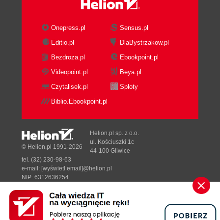
Skróty klawiaturowe (123)
Praca zespołowa nad dokumentem (124)
Onepress.pl
Sensus.pl
Wysyłanie dokumentów (124)
Komentarze (125)
Editio.pl
DlaBystrzakow.pl
Śledzenie zmian (127)
Bezdroza.pl
Ebookpoint.pl
Porównywanie dokumentów (130)
Videopoint.pl
Beya.pl
Makra (131)
Czytalisek.pl
Sploty
Rozdział 3. Polecenia, formaty tekstowe i graficzne,
Biblio.Ebookpoint.pl
wyrażenia regularne i skróty klawiaturowe[RS1]
(133)
Helion.pl sp. z o.o.
Użyteczne polecenia (134)
ul. Kościuszki 1c
© Helion.pl 1991-2026
44-100 Gliwice
Formaty rozpoznawane przez program Word
tel. (32) 230-98-63
(137)
e-mail:
[wyświetl email]@helion.pl
Przełączniki do uruchamiania programu Word z
NIP: 6312636254
Regon: 241989027
wiersza poleceń (139)
Symbole wieloznaczne i kody znaków
Designed with ♥ by
Tonik.pl
specjalnych (140)