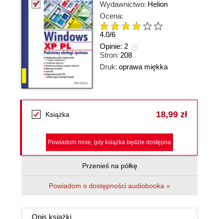
Wydawnictwo:
Helion
Ocena:
4.0
/
6
Opinie:
2
Stron:
208
Druk:
oprawa miękka
18,99 zł
Książka
Powiadom mnie, gdy książka będzie dostępna
Przenieś na półkę
Powiadom o dostępności audiobooka »
Opis
książki