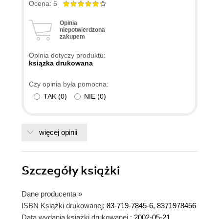
Ocena: 5
Opinia
niepotwierdzona
zakupem
Opinia dotyczy produktu:
ksiązka drukowana
Czy opinia była pomocna:
TAK
(
0
)
NIE
(
0
)
więcej opinii
Szczegóły
książki
Dane producenta
»
ISBN Książki drukowanej:
83-719-7845-6, 8371978456
Data wydania książki drukowanej :
2002-05-21