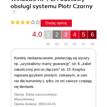
obsługi systemu Piotr Czarny
Dodaj opinię
4.0
1
2
3
4
5
6
(0)
(0)
(1)
(0)
(1)
(0)
Korekty niedopracowane, powtarzają się wyrazy
np. „uzyskaliśmy mamy gwarancję”, str. 8, „kabel
zakończony jest on złączem” str. 19. Książka
napisana językiem prostym, ciekawym, w sam
raz dla humanisty:), tylko, że oni zawsze czepiają
się literówek.
Opinia: Edyta Łancuncewicz-
Mazurkiewicz
Opinia dodana: 2003-04-01