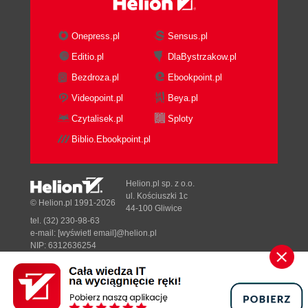
Grupy (68)
Dodawanie konta użytkownika komputera
Onepress.pl
Sensus.pl
lokalnego do grupy (69)
Editio.pl
DlaBystrzakow.pl
Logowanie się na konto użytkownika
Bezdroza.pl
Ebookpoint.pl
komputera lokalnego (70)
Usuwanie konta użytkownika komputera
Videopoint.pl
Beya.pl
lokalnego (71)
Czytalisek.pl
Sploty
Zarządzanie kontami w Windows XP Home
Biblio.Ebookpoint.pl
Edition (72)
Tworzenie konta użytkownika (72)
Usuwanie konta użytkownika (74)
Helion.pl sp. z o.o.
ul. Kościuszki 1c
Rozdział 7. Pliki i foldery (77)
© Helion.pl 1991-2026
44-100 Gliwice
Pliki (77)
tel. (32) 230-98-63
e-mail:
[wyświetl email]@helion.pl
Skąd się biorą pliki? (77)
NIP: 6312636254
Tworzenie pliku (78)
Regon: 241989027
Nazwy i rozszerzenia plików (79)
Designed with ♥ by
Tonik.pl
Ikony (82)
Zmiana nazwy pliku (83)