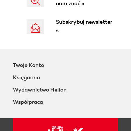
(46)
nam znać »
Lista ulubionych programów (46)
Lista najczęściej używanych programów (47)
Subskrybuj newsletter
Przenoszenie programów z listy najczęściej
używanych do listy ulubionych (49)
»
Czyszczenie listy najczęściej używanych
programów (49)
Zmiana wyglądu menu Start (51)
Okna (53)
Paski (56)
Twoje Konto
Tworzenie skrótów (58)
Księgarnia
Porządkowanie pulpitu (59)
Oczyszczanie pulpitu (60)
Wydawnictwo Helion
Rozdział 6. Konta i hasła (63)
Współpraca
Zarządzanie kontami w Windows XP Professional
(64)
Odczytywanie nazwy komputera (64)
Tworzenie konta użytkownika komputera
lokalnego (66)