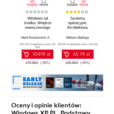
książka
ebook
książka
ebook
ebook
Windows od
Systemy
Strip
środka. Wnętrze
operacyjne.
apek i
nowoczesnego
Architektura,
systemu,
funkcjonowanie i
Margo 
wirtualizacja,
projektowanie.
Mark Russinovich
,
Andrea Allievi
William Stallings
,
Alex Ionescu
,
David Solomon
systemy plików,
Wydanie IX
(107,40 zł najniższa cena z 30
(64,50 zł najniższa cena z 30 dni)
(24,82 zł naj
rozruch,
dni)
bezpieczeństwo i
109.19 zł
65.79 zł
dużo więcej.
Wydanie VII
179.00zł
(-39%)
129.00zł
(-49%)
29.9
Oceny i opinie klientów:
Windows XP PL. Podstawy