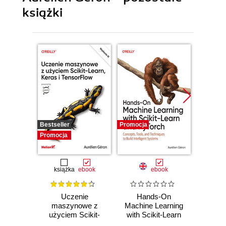
książki
Bestseller
Promocja
Promocj
Promocja
książka
ebook
ebook
Uczenie
Hands-On
Ha
maszynowe z
Machine Learning
Machi
użyciem Scikit-
with Scikit-Learn
with S
Learn, Keras i
and PyTorch.
Ke