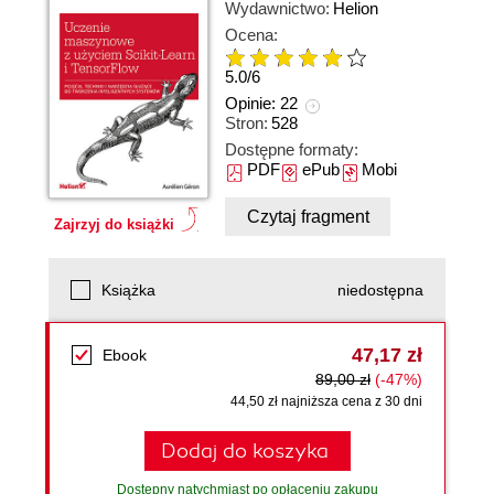
Wydawnictwo:
Helion
Ocena:
5.0
/
6
Opinie:
22
Stron:
528
Dostępne formaty:
PDF
ePub
Mobi
Czytaj fragment
Zajrzyj do książki
Książka
niedostępna
47,17 zł
Ebook
89,00 zł
(-47%)
44,50 zł najniższa cena z 30 dni
Dodaj do koszyka
Dostępny natychmiast po opłaceniu zakupu