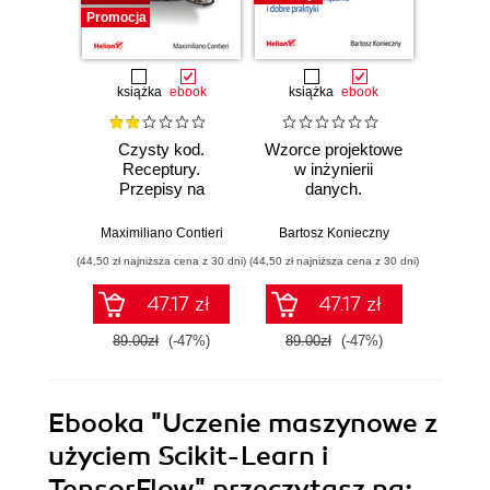
Promocja
Promocj
książka
ebook
książka
ebook
ksią
Czysty kod.
Wzorce projektowe
Lan
Receptury.
w inżynierii
Lan
Przepisy na
danych.
Proj
poprawienie
Sprawdzone
aplika
struktury i jakości
rozwiązania i dobre
na
Maximiliano Contieri
Bartosz Konieczny
Mayo Os
Twojego kodu
praktyki
mo
(44,50 zł najniższa cena z 30 dni)
(44,50 zł najniższa cena z 30 dni)
(39,50 zł naj
języ
p
47.17 zł
47.17 zł
89.00zł
(-47%)
89.00zł
(-47%)
79.0
Ebooka
"Uczenie maszynowe z
użyciem Scikit-Learn i
TensorFlow"
przeczytasz na: