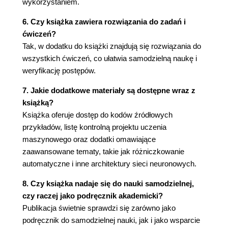
Uruchom, monitoruj i utrzymuj swój system
wykorzystaniem.
Teraz Twoja kolej!
6. Czy książka zawiera rozwiązania do zadań i
Ćwiczenia
ćwiczeń?
Rozdział 3. Klasyfikacja
Tak, w dodatku do książki znajdują się rozwiązania do
Zbiór danych MNIST
wszystkich ćwiczeń, co ułatwia samodzielną naukę i
Uczenie klasyfikatora binarnego
weryfikację postępów.
Miary wydajności
Pomiar dokładności za pomocą
7. Jakie dodatkowe materiały są dostępne wraz z
sprawdzianu krzyżowego
książką?
Macierz pomyłek
Książka oferuje dostęp do kodów źródłowych
Precyzja i pełność
przykładów, listę kontrolną projektu uczenia
Kompromis pomiędzy precyzją a
maszynowego oraz dodatki omawiające
pełnością
zaawansowane tematy, takie jak różniczkowanie
Wykres krzywej ROC
automatyczne i inne architektury sieci neuronowych.
Klasyfikacja wieloklasowa
8. Czy książka nadaje się do nauki samodzielnej,
Analiza błędów
czy raczej jako podręcznik akademicki?
Klasyfikacja wieloetykietowa
Publikacja świetnie sprawdzi się zarówno jako
Klasyfikacja wielowyjściowa
podręcznik do samodzielnej nauki, jak i jako wsparcie
Ćwiczenia