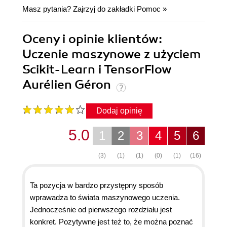
Masz pytania? Zajrzyj do zakładki
Pomoc
»
Oceny i opinie klientów:
Uczenie maszynowe z użyciem
Scikit-Learn i TensorFlow
Aurélien Géron
Dodaj opinię
5.0
1
2
3
4
5
6
(3)
(1)
(1)
(0)
(1)
(16)
Ta pozycja w bardzo przystępny sposób
wprawadza to świata maszynowego uczenia.
Jednocześnie od pierwszego rozdziału jest
konkret. Pozytywne jest też to, że można poznać