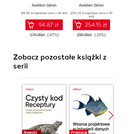
TensorFlow.
Concepts, Tools,
Tenso
Aurélien Géron
Aurélien Géron
Auré
Wydanie III
and Techniques to
E
(89,50 zł najniższa cena z 30 dni)
(254,15 zł najniższa cena z 30
(254,15 zł 
Build Intelligent
dni)
Systems
94.87 zł
254.15 zł
179.00zł
(-47%)
299.00zł
(-15%)
299.0
Zobacz pozostałe książki z
serii
Nowość
Promocja
Bestselle