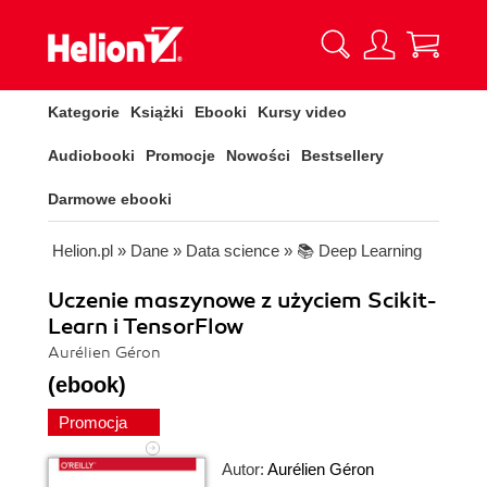
Kategorie
Książki
Ebooki
Kursy video
Audiobooki
Promocje
Nowości
Bestsellery
Darmowe ebooki
Helion.pl
»
Dane
»
Data science
»
📚 Deep Learning
Uczenie maszynowe z użyciem Scikit-
Learn i TensorFlow
Aurélien Géron
(ebook)
Promocja
Autor:
Aurélien Géron