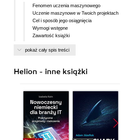
Fenomen uczenia maszynowego
Uczenie maszynowe w Twoich projektach
Cel i sposób jego osiągnięcia
Wymogi wstępne
Zawartość książki
Dodatkowe zasoby
pokaż cały spis treści
Konwencje stosowane w książce
Korzystanie z kodu źródłowego
Podziękowania
Helion - inne książki
Część I Podstawy uczenia maszynowego
Rozdział 1. Krajobraz uczenia maszynowego
Czym jest uczenie maszynowe?
Dlaczego warto korzystać z uczenia
maszynowego?
Rodzaje systemów uczenia maszynowego
Uczenie nadzorowane/nienadzorowane
Uczenie nadzorowane
Uczenie nienadzorowane