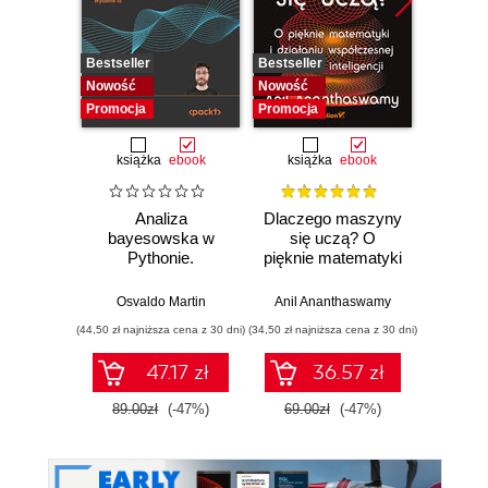
Bestseller
Bestseller
Bestselle
Nowość
Nowość
Nowość
Promocja
Promocja
Promocj
książka
ebook
książka
ebook
ksią
Analiza
Dlaczego maszyny
Strukt
bayesowska w
się uczą? O
Ilu
Pythonie.
pięknie matematyki
prz
Praktyczny
i działaniu
przewodnik po
współczesnej
Osvaldo Martin
Anil Ananthaswamy
Marcel
modelowaniu
sztucznej
(44,50 zł najniższa cena z 30 dni)
(34,50 zł najniższa cena z 30 dni)
(39,50 zł naj
probabilistycznym.
inteligencji
Wydanie III
47.17 zł
36.57 zł
89.00zł
(-47%)
69.00zł
(-47%)
79.0