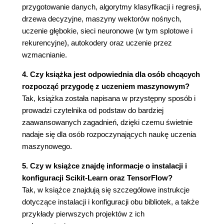
przygotowanie danych, algorytmy klasyfikacji i regresji,
Oczyszczanie danych
drzewa decyzyjne, maszyny wektorów nośnych,
Obsługa tekstu i atrybutów
uczenie głębokie, sieci neuronowe (w tym splotowe i
kategorialnych
rekurencyjne), autokodery oraz uczenie przez
Niestandardowe transformatory
wzmacnianie.
Skalowanie cech
Potoki transformujące
4. Czy książka jest odpowiednia dla osób chcących
Wybór i uczenie modelu
rozpocząć przygodę z uczeniem maszynowym?
Trenowanie i ocena modelu za pomocą
Tak, książka została napisana w przystępny sposób i
zbioru uczącego
prowadzi czytelnika od podstaw do bardziej
Dokładniejsze ocenianie za pomocą
zaawansowanych zagadnień, dzięki czemu świetnie
sprawdzianu krzyżowego
nadaje się dla osób rozpoczynających naukę uczenia
Wyreguluj swój model
maszynowego.
Metoda przeszukiwania siatki
Metoda losowego przeszukiwania
5. Czy w książce znajdę informacje o instalacji i
Metody zespołowe
konfiguracji Scikit-Learn oraz TensorFlow?
Analizuj najlepsze modele i ich błędy
Tak, w książce znajdują się szczegółowe instrukcje
Oceń system za pomocą zbioru
dotyczące instalacji i konfiguracji obu bibliotek, a także
testowego
przykłady pierwszych projektów z ich