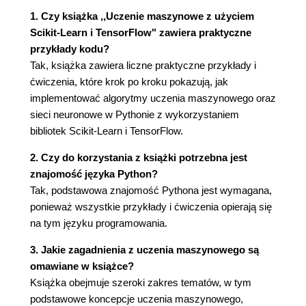
maszynowego
1. Czy książka ,,Uczenie maszynowe z użyciem
Praca z rzeczywistymi danymi
Scikit-Learn i TensorFlow" zawiera praktyczne
Przeanalizuj całokształt projektu
przykłady kodu?
Określ zakres problemu
Tak, książka zawiera liczne praktyczne przykłady i
Wybierz metrykę wydajności
ćwiczenia, które krok po kroku pokazują, jak
Sprawdź założenia
implementować algorytmy uczenia maszynowego oraz
Zdobądź dane
sieci neuronowe w Pythonie z wykorzystaniem
Stwórz przestrzeń roboczą
bibliotek Scikit-Learn i TensorFlow.
Pobierz dane
Rzut oka na strukturę danych
2. Czy do korzystania z książki potrzebna jest
Stwórz zbiór testowy
znajomość języka Python?
Odkrywaj i wizualizuj dane, aby zdobywać
Tak, podstawowa znajomość Pythona jest wymagana,
nowe informacje
ponieważ wszystkie przykłady i ćwiczenia opierają się
Wizualizowanie danych geograficznych
na tym języku programowania.
Poszukiwanie korelacji
3. Jakie zagadnienia z uczenia maszynowego są
Eksperymentowanie z kombinacjami
omawiane w książce?
atrybutów
Książka obejmuje szeroki zakres tematów, w tym
Przygotuj dane pod algorytmy uczenia
podstawowe koncepcje uczenia maszynowego,
maszynowego