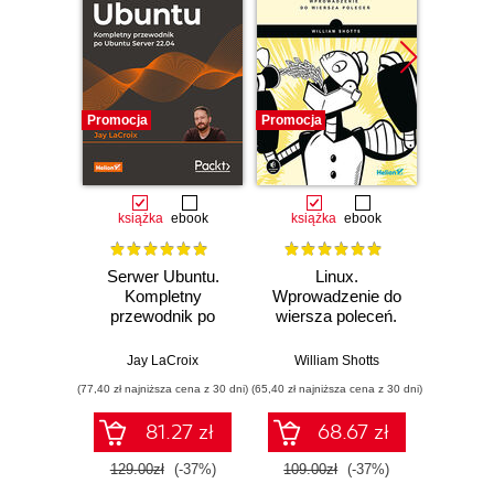
Promocja
Promocja
książka
ebook
książka
ebook
Serwer Ubuntu.
Linux.
Ubuntu
Kompletny
Wprowadzenie do
vide
przewodnik po
wiersza poleceń.
admin
Ubuntu Server
Wydanie II
22.04. Wydanie IV
Jay LaCroix
William Shotts
Pi
(77,40 zł najniższa cena z 30 dni)
(65,40 zł najniższa cena z 30 dni)
81.27 zł
68.67 zł
1
129.00zł
(-37%)
109.00zł
(-37%)