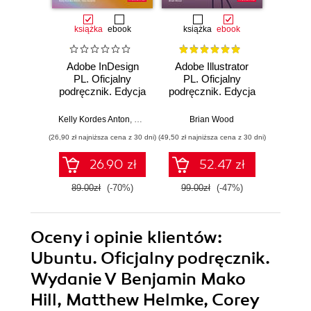
książka
ebook
książka
ebook
ksią
Adobe InDesign
Adobe Illustrator
Adobe
PL. Oficjalny
PL. Oficjalny
Pro CC
podręcznik. Edycja
podręcznik. Edycja
pod
2020
2020
Wy
Kelly Kordes Anton
,
Tina DeJarld
Brian Wood
Ma
(26,90 zł najniższa cena z 30 dni)
(49,50 zł najniższa cena z 30 dni)
(44,50 zł naj
26.90 zł
52.47 zł
89.00zł
(-70%)
99.00zł
(-47%)
89.0
Oceny i opinie klientów:
Ubuntu. Oficjalny podręcznik.
Wydanie V Benjamin Mako
Hill, Matthew Helmke, Corey