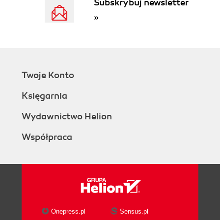
Subskrybuj newsletter
Wybór języka (63)
Lokalizacja (64)
»
Konfigurowanie układu klawiatury (65)
Miejsce na dysku (66)
Identyfikacja (69)
Przenosiny (70)
Czynności końcowe (71)
Twoje Konto
Instalacja z użyciem płyty alternate CD (71)
Księgarnia
Twoje miejsce na świecie (71)
Sprzęt (72)
Wydawnictwo Helion
Nazwa serwera i strefa czasowa (72)
Tworzenie partycji (73)
Współpraca
Konfigurowanie konta użytkownika (76)
Kończenie instalacji (76)
Instalacja z pamięci USB (76)
Instalacja z systemu Windows (77)
Podsumowanie (78)
Rozdział 3. Używanie Ubuntu na komputerach
Onepress.pl
Sensus.pl