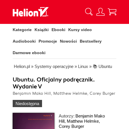
Kategorie
Książki
Ebooki
Kursy video
Audiobooki
Promocje
Nowości
Bestsellery
Darmowe ebooki
Helion.pl
»
Systemy operacyjne
»
Linux
»
📚 Ubuntu
Ubuntu. Oficjalny podręcznik.
Wydanie V
Benjamin Mako Hill, Matthew Helmke, Corey Burger
Niedostępna
Autorzy:
Benjamin Mako
Hill
,
Matthew Helmke
,
Corey Burger