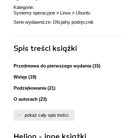
Kategorie:
Systemy operacyjne
»
Linux
»
Ubuntu
Serie wydawnicze:
Oficjalny podręcznik
Spis treści
książki
Przedmowa do pierwszego wydania (15)
Wstęp (19)
Podziękowania (21)
O autorach (23)
Wprowadzenie (25)
pokaż cały spis treści
Rozdział 1. Wprowadzenie do Ubuntu (29)
Dzika jazda (30)
Helion - inne książki
Wolne oprogramowanie, oprogramowanie o