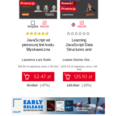
Promocja
Nowość
Promocj
Promocja
książka
ebook
ebook
JavaScript od
Learning
F
pierwszej linii kodu.
JavaScript Data
Dev
Błyskawiczna
Structures and
nauka pisania gier,
Algorithms.
Dario
stron WWW i
Enhance your
Laurence Lars Svekis
,
Maaike van Putten
Loiane Groner
,
Rob Percival
,
Aris Markogiannakis
,
D
aplikacji
problem-solving
(49,50 zł najniższa cena z 30 dni)
(125,10 zł najniższa cena z 30
(125,10 zł 
internetowych
skills in JavaScript
dni)
and TypeScript -
52.47 zł
125.10 zł
Fourth Edition
99.00zł
(-47%)
139.00zł
(-10%)
139.0