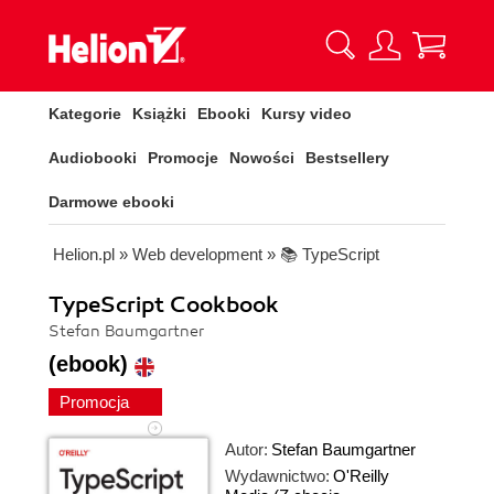
Kategorie
Książki
Ebooki
Kursy video
Audiobooki
Promocje
Nowości
Bestsellery
Darmowe ebooki
Helion.pl
»
Web development
»
📚 TypeScript
TypeScript Cookbook
Stefan Baumgartner
(ebook)
Promocja
Autor:
Stefan Baumgartner
Wydawnictwo:
O'Reilly