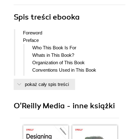
Spis treści
ebooka
Foreword
Preface
Who This Book Is For
Whats in This Book?
Organization of This Book
Conventions Used in This Book
Using Code Examples
pokaż cały spis treści
OReilly Online Learning
How to Contact Us
Acknowledgments
O'Reilly Media - inne książki
1. Project Setup
1.1. Type-Checking JavaScript
1.2. Installing TypeScript
1.3. Keeping Types on the Side
1.4. Migrating a Project to TypeScript