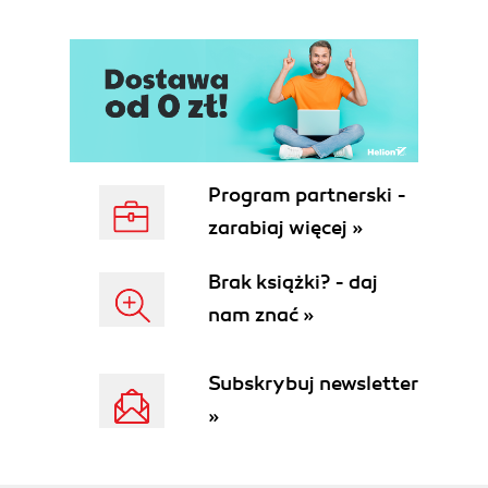
Namespaces
3. The Type System
3.1. Modeling Data with Union and
Intersection Types
3.2. Explicitly Defining Models with
Discriminated Union Types
3.3. Exhaustiveness Checking with the Assert
never Technique
Program partnerski -
3.4. Pinning Types with Const Context
zarabiaj więcej »
3.5. Narrowing Types with Type Predicates
3.6. Understanding void
Brak książki? - daj
3.7. Dealing with Error Types in catch
nam znać »
Clauses
3.8. Creating Exclusive Or Models with
Optional never
Subskrybuj newsletter
3.9. Effectively Using Type Assertions
»
3.10. Using Index Signatures
3.11. Distinguishing Missing Properties and
Undefined Values