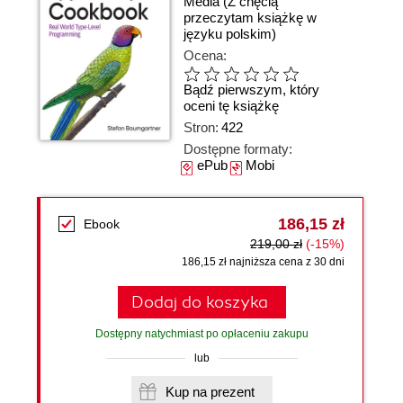
Media
(Z chęcią
przeczytam książkę w
języku polskim)
Ocena:
Bądź pierwszym, który
oceni tę książkę
Stron:
422
Dostępne formaty:
ePub
Mobi
186,15 zł
Ebook
219,00 zł
(-15%)
186,15 zł najniższa cena z 30 dni
Dodaj do koszyka
Dostępny natychmiast po opłaceniu zakupu
lub
Kup na prezent