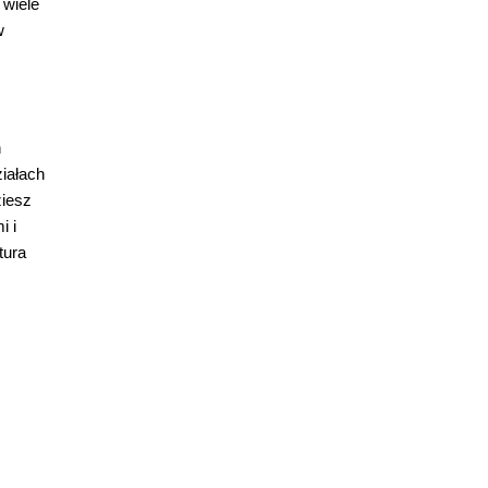
 wiele
w
h
ziałach
ziesz
i i
tura