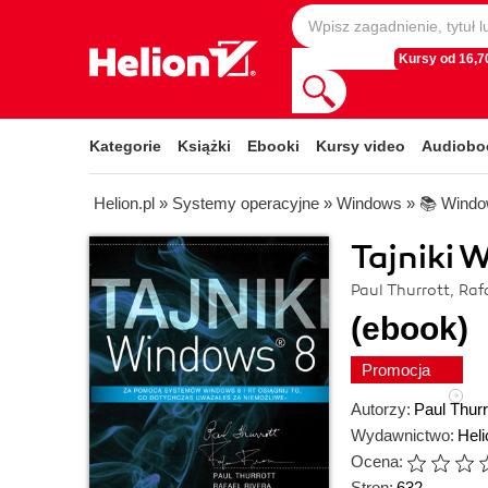
Kursy od 16,70
Kategorie
Książki
Ebooki
Kursy video
Audiobo
Helion.pl
»
Systemy operacyjne
»
Windows
»
📚 Windo
Tajniki 
Paul Thurrott, Raf
(ebook)
Promocja
Autorzy:
Paul Thurr
Wydawnictwo:
Heli
Ocena:
Stron:
632