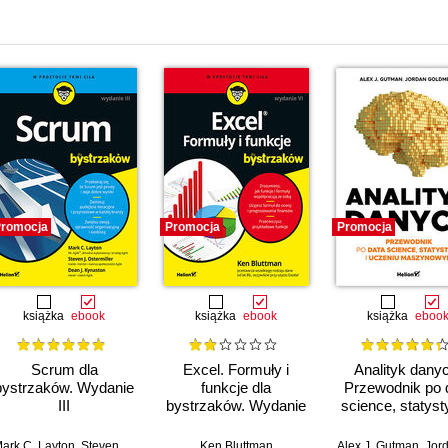
i
romocja
Promocja
Promocja
książka
ebook
książka
ebook
książka
eboo
Scrum dla
Excel. Formuły i
Analityk dany
bystrzaków. Wydanie
funkcje dla
Przewodnik po 
III
bystrzaków. Wydanie
science, statyst
VI
uczeniu
maszynowy
ark C. Layton
,
Dean J. Kynaston
,
Steven J. Ostermiller
,
Dean J. Kynaston
Ken Bluttman
Alex J. Gutman
,
Jordan G