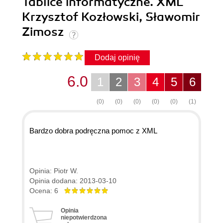
Tablice informatyczne. XML
Krzysztof Kozłowski, Sławomir
Zimosz
Dodaj opinię
6.0
1
2
3
4
5
6
(0)
(0)
(0)
(0)
(0)
(1)
Bardzo dobra podręczna pomoc z XML
Opinia: Piotr W.
Opinia dodana: 2013-03-10
Ocena: 6
Opinia
niepotwierdzona