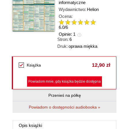
informatyczne
Wydawnictwo:
Helion
Ocena:
6.0
/
6
Opinie:
1
Stron:
6
Druk:
oprawa miękka
12,90 zł
Książka
Powiadom mnie, gdy książka będzie dostępna
Przenieś na półkę
Powiadom o dostępności audiobooka »
Opis
książki