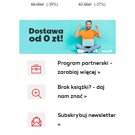
69.00zł
(-39%)
67.00zł
(-37%)
44.9
Program partnerski -
zarabiaj więcej »
Brak książki? - daj
nam znać »
Subskrybuj newsletter
»