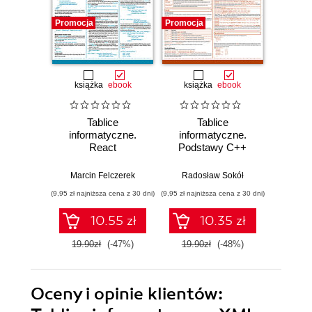
Promocja
Promocja
Promocj
książka
ebook
książka
ebook
ksią
Tablice
Tablice
T
informatyczne.
informatyczne.
info
React
Podstawy C++
Ty
Marcin Felczerek
Radosław Sokół
Marci
(9,95 zł najniższa cena z 30 dni)
(9,95 zł najniższa cena z 30 dni)
(11,94 zł naj
10.55 zł
10.35 zł
19.90zł
(-47%)
19.90zł
(-48%)
19.9
Oceny i opinie klientów: