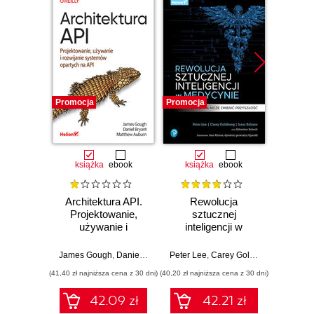
Promocja
Promocja
Promocj
książka
ebook
książka
ebook
ksią
Architektura API.
Rewolucja
Projektowanie,
sztucznej
prog
używanie i
inteligencji w
sterow
rozwijanie
medycynie. Jak
LAD, 
systemów
GPT-4 może
STL. Ć
James Gough
,
Daniel Bryant
,
Peter Lee
Matthew Auburn
,
Carey Goldberg
,
Isaac Ko
Jerz
opartych na API
zmienić przyszłość
pocz
(41,40 zł najniższa cena z 30 dni)
(40,20 zł najniższa cena z 30 dni)
(26,94 zł naj
42.09 zł
42.21 zł