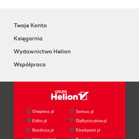
Twoje Konto
Księgarnia
Wydawnictwo Helion
Współpraca
Onepress.pl
Sensus.pl
Editio.pl
DlaBystrzakow.pl
Bezdroza.pl
Ebookpoint.pl