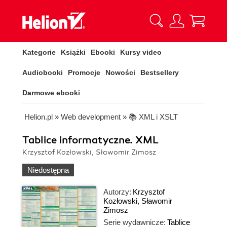
Kategorie
Książki
Ebooki
Kursy video
Audiobooki
Promocje
Nowości
Bestsellery
Darmowe ebooki
Helion.pl
»
Web development
»
📚 XML i XSLT
Tablice informatyczne. XML
Krzysztof Kozłowski, Sławomir Zimosz
Niedostępna
Autorzy:
Krzysztof
Kozłowski
,
Sławomir
Zimosz
Serie wydawnicze:
Tablice