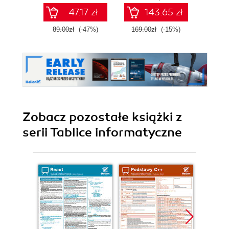
47.17 zł
143.65 zł
89.00zł
(-47%)
169.00zł
(-15%)
32.9
Zobacz pozostałe książki z
serii Tablice informatyczne