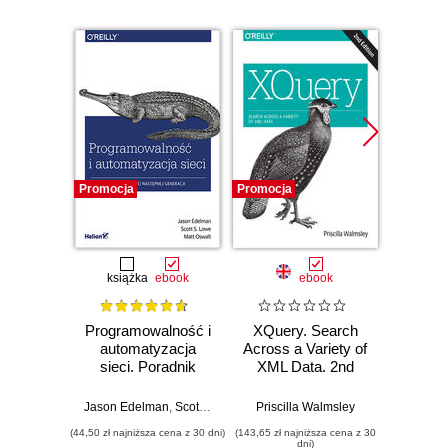
Promocja
Promocja
Promocj
książka
ebook
ebook
ksią
Programowalność i
XQuery. Search
API n
automatyzacja
Across a Variety of
str
sieci. Poradnik
XML Data. 2nd
Usługi
inżyniera sieci
Edition
następnej generacji
Jason Edelman
,
Scott S. Lowe
,
Matt Oswalt
Priscilla Walmsley
Lorna 
(44,50 zł najniższa cena z 30 dni)
(143,65 zł najniższa cena z 30
(16,45 zł naj
dni)