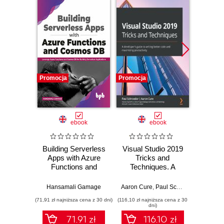
Promocja
Promocja
Promocj
ebook
ebook
Building Serverless
Visual Studio 2019
Micro
Apps with Azure
Tricks and
Basic
Functions and
Techniques. A
p
Cosmos DB
developer's guide
to writing better
Hansamali Gamage
Aaron Cure
,
Paul Schroeder
Michae
code and
(71,91 zł najniższa cena z 30 dni)
(116,10 zł najniższa cena z 30
(78,54 zł naj
maximizing
dni)
productivity
71.91 zł
116.10 zł