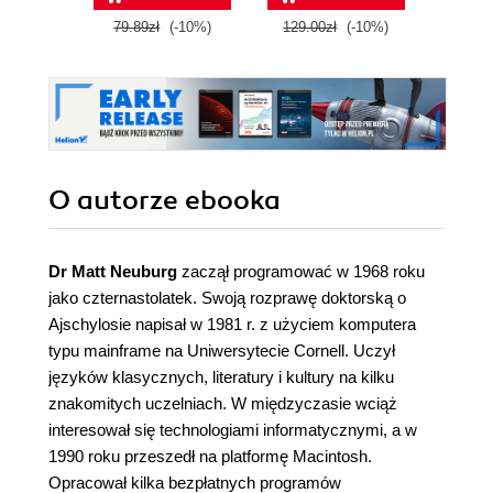
79.89zł
(-10%)
129.00zł
(-10%)
92.4
O autorze
ebooka
Dr Matt Neuburg
zaczął programować w 1968 roku
jako czternastolatek. Swoją rozprawę doktorską o
Ajschylosie napisał w 1981 r. z użyciem komputera
typu mainframe na Uniwersytecie Cornell. Uczył
języków klasycznych, literatury i kultury na kilku
znakomitych uczelniach. W międzyczasie wciąż
interesował się technologiami informatycznymi, a w
1990 roku przeszedł na platformę Macintosh.
Opracował kilka bezpłatnych programów