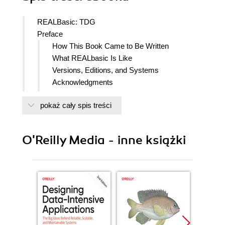
REALBasic: TDG
Preface
How This Book Came to Be Written
What REALbasic Is Like
Versions, Editions, and Systems
Acknowledgments
How to Contact Us
pokaż cały spis treści
Conventions
Beyond This Book
I. Fundamentals
O'Reilly Media - inne książki
1. The Workspace
The Project Window
The Project
Project Components
External and Imported Components
Folders
Editing Windows