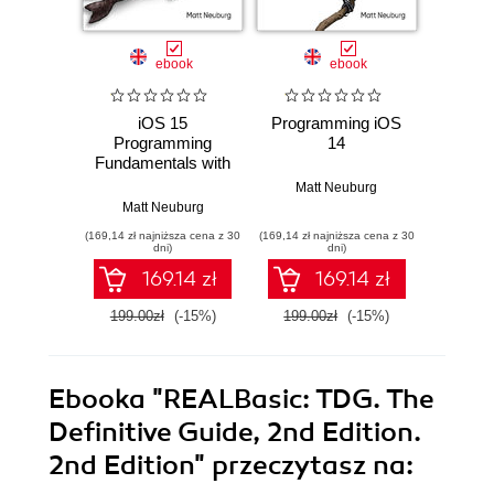
ebook
ebook
ksią
iOS 15
Programming iOS
i
Programming
14
Wprow
Fundamentals with
progr
Swift
Swifci
Matt Neuburg
Matt Neuburg
Mat
(169,14 zł najniższa cena z 30
(169,14 zł najniższa cena z 30
(49,50 zł naj
dni)
dni)
169.14 zł
169.14 zł
199.00zł
(-15%)
199.00zł
(-15%)
99.0
Ebooka
"REALBasic: TDG. The
Definitive Guide, 2nd Edition.
2nd Edition"
przeczytasz na: