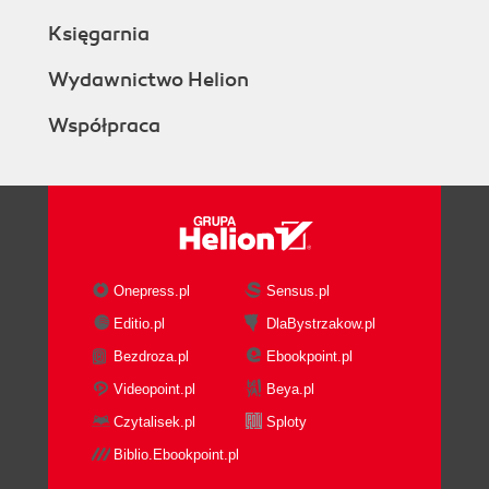
Declaring Arrays
Księgarnia
Resizing Arrays
Multidimensional Arrays
Wydawnictwo Helion
Array Parameters
Współpraca
Recursion
Comments
3. Objects, Classes, and Instances
Messages and Dot Notation
Object Design Philosophy
Encapsulation of Functionality
Maintenance of State
Onepress.pl
Sensus.pl
Summary
Editio.pl
DlaBystrzakow.pl
Classes and Instances
Bezdroza.pl
Ebookpoint.pl
Anatomy of a Class
An Instance Is Born
Videopoint.pl
Beya.pl
The Application Class
Czytalisek.pl
Sploty
The Default Window Class
Biblio.Ebookpoint.pl
Control Classes