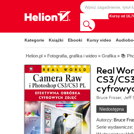
Kursy od 16,70
Kategorie
Książki
Ebooki
Kursy video
Audiobo
Helion.pl
»
Fotografia, grafika i wideo
»
Grafika
»
📚 Ph
Real Wo
CS3/CS3
cyfrowyc
Bruce Fraser, Jeff
Niedostępna
Autorzy:
Bruce Fra
Serie wydawnicze: