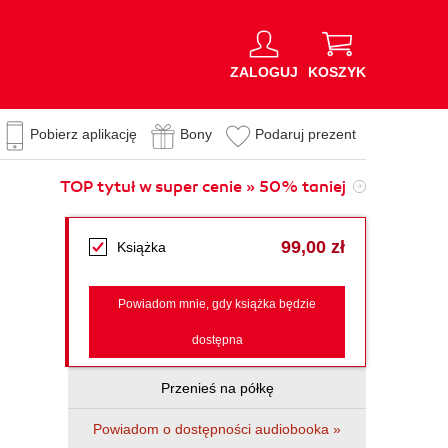
ZALOGUJ
KOSZYK
Pobierz aplikację
Bony
Podaruj prezent
TOP tytuł w super cenie » 50% taniej
99,00 zł
Książka
Powiadom mnie, gdy książka będzie
dostępna
Przenieś na półkę
Powiadom o dostępności audiobooka »