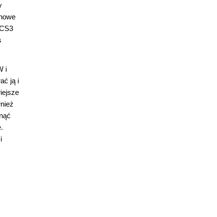
y
 nowe
 CS3
s
 i
ć ją i
iejsze
wnież
unąć
.
i