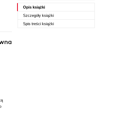
Opis
książki
Szczegóły
książki
Spis treści
książki
ywna
ką
o