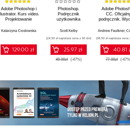
Adobe Photoshop i
Photoshop.
Adobe Photos
llustrator. Kurs video.
Podręcznik
CC. Oficjaln
Projektowanie
użytkownika
podręcznik. Wyd
identyfikacji wizualnej
Lightrooma. Wydanie
II
II
Katarzyna Ciosłowska
Scott Kelby
Andrew Faulkner
,
Conrad
(24,50 zł najniższa cena z 30 dni)
(38,50 zł najniższa cena 
129.00 zł
25.97 zł
40.81 
49.00zł
(-47%)
77.00zł
(-47%