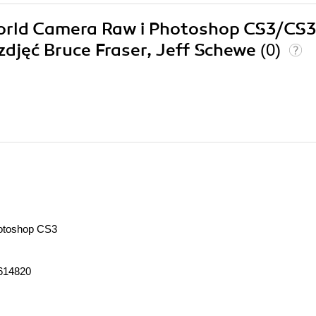
 World Camera Raw i Photoshop CS3/CS3
djęć Bruce Fraser, Jeff Schewe
(0)
otoshop CS3
614820