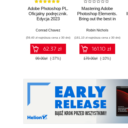
Adobe Photoshop PL.
Mastering Adobe
Oficjalny podręcznik.
Photoshop Elements.
I
Edycja 2023
Bring out the best in
your images using
Adobe Photoshop
Conrad Chavez
Robin Nichols
Elements 2024 -
(59,40 zł najniższa cena z 30 dni)
(161,10 zł najniższa cena z 30 dni)
Sixth Edition
62.37 zł
161.10 zł
99.00zł
(-37%)
179.00zł
(-10%)