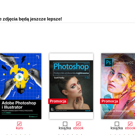
e zdjęcia będą jeszcze lepsze!
Promocja
Promocja
kurs
książka
ebook
książka
eboo