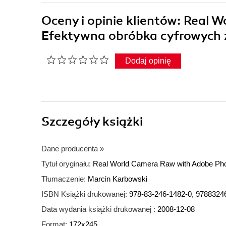
Oceny i opinie klientów: Real
Efektywna obróbka cyfrowych z
Dodaj opinię
Szczegóły
książki
Dane producenta
»
Tytuł oryginału:
Real World Camera Raw with Adobe Ph
Tłumaczenie:
Marcin Karbowski
ISBN Książki drukowanej:
978-83-246-1482-0, 9788324
Data wydania książki drukowanej :
2008-12-08
Format:
172x245