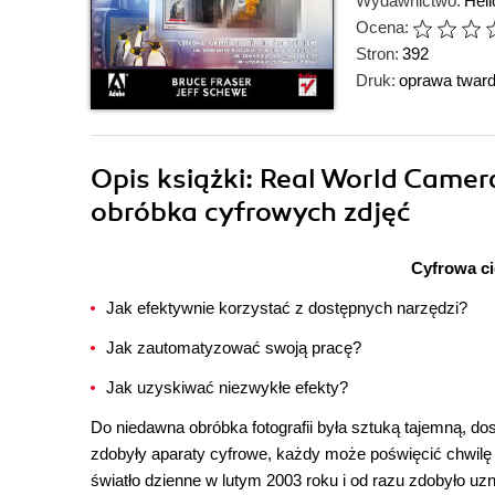
Wydawnictwo:
Heli
Ocena:
Stron:
392
Druk:
oprawa twar
Opis
książki
: Real World Came
obróbka cyfrowych zdjęć
Cyfrowa c
Jak efektywnie korzystać z dostępnych narzędzi?
Jak zautomatyzować swoją pracę?
Jak uzyskiwać niezwykłe efekty?
Do niedawna obróbka fotografii była sztuką tajemną, dost
zdobyły aparaty cyfrowe, każdy może poświęcić chwil
światło dzienne w lutym 2003 roku i od razu zdobyło u