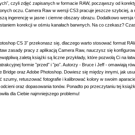
ych", czyli zdjęć zapisanych w formacie RAW, począwszy od korekt
rwonych oczu. Camera Raw w wersji CS3 pracuje jeszcze szybciej, a
iększą ingerencję w jasne i ciemne obszary obrazu. Dodatkowo wersja
rzystaniem korekcji w ośmiu kanałach barwnych. Na co czekasz? Cza
otoshop CS 3" przekonasz się, dlaczego warto stosować format RAW
staw zasady pracy z aplikacją Camera Raw, nauczysz się konfigurowa
tpliwą zaletą książki są liczne przykłady, które pozwolą Ci na łatw
akcyjnej formie "przed" i "po". Autorzy - Bruce i Jeff - omawiają ró
 Bridge oraz Adobe Photoshop. Dowiesz się między innymi, jak us
szumy, retuszować fotografie i kalibrować kolory w swoim aparacie
cieni oraz dopasowania tonów. Ponadto po przeczytaniu tej książk
wiła dla Ciebie najmniejszego problemu!