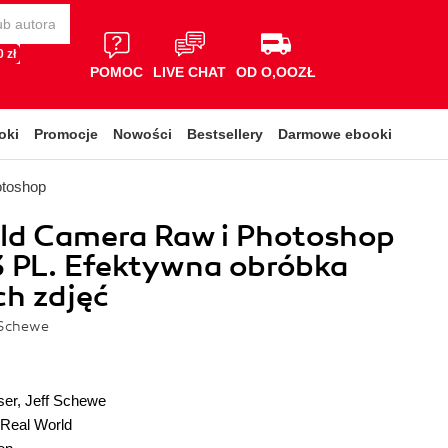
 zł
POMOC
LIVE CHAT
OD O,OOZŁ
oki
Promocje
Nowości
Bestsellery
Darmowe ebooki
otoshop
rld Camera Raw i Photoshop
 PL. Efektywna obróbka
h zdjęć
 Schewe
ser
,
Jeff Schewe
Real World