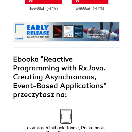
169.00zł
(-47%)
149.00zł
(-47%)
99.0
Ebooka
"Reactive
Programming with RxJava.
Creating Asynchronous,
Event-Based Applications"
przeczytasz na:
czytnikach Inkbook, Kindle, Pocketbook,