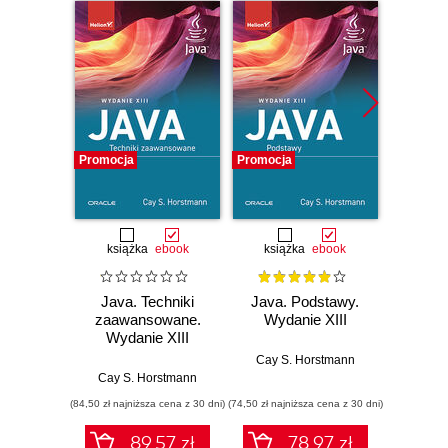
Promocja
Promocja
Promocj
książka
ebook
książka
ebook
ksią
Java. Techniki
Java. Podstawy.
Java.
zaawansowane.
Wydanie XIII
progr
Wydanie XIII
Wyd
Cay S. Horstmann
Cay S. Horstmann
Jos
(84,50 zł najniższa cena z 30 dni)
(74,50 zł najniższa cena z 30 dni)
(49,50 zł naj
89.57 zł
78.97 zł