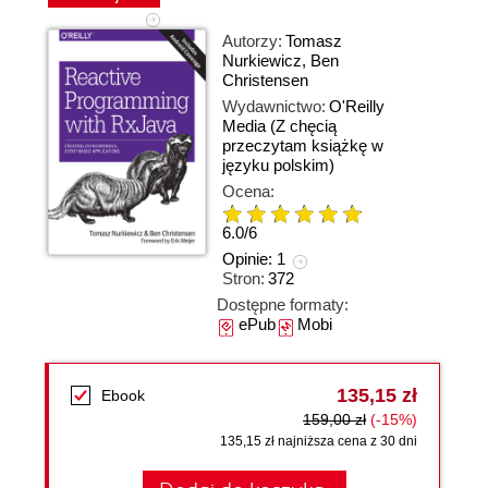
Autorzy:
Tomasz
Nurkiewicz
,
Ben
Christensen
Wydawnictwo:
O'Reilly
Media
(Z chęcią
przeczytam książkę w
języku polskim)
Ocena:
6.0
/
6
Opinie:
1
Stron:
372
Dostępne formaty:
ePub
Mobi
135,15 zł
Ebook
159,00 zł
(-15%)
135,15 zł najniższa cena z 30 dni