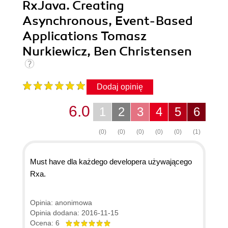
RxJava. Creating
Asynchronous, Event-Based
Applications Tomasz
Nurkiewicz, Ben Christensen
Dodaj opinię
6.0
1
2
3
4
5
6
(0)
(0)
(0)
(0)
(0)
(1)
Must have dla każdego developera używającego
Rxa.
Opinia: anonimowa
Opinia dodana: 2016-11-15
Ocena: 6