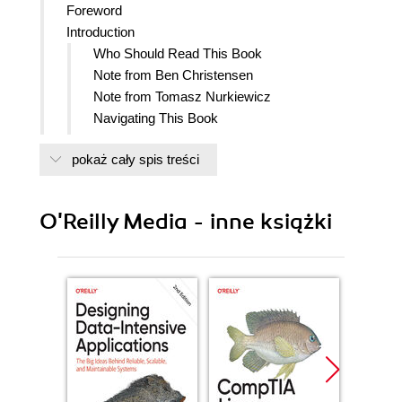
Foreword
Introduction
Who Should Read This Book
Note from Ben Christensen
Note from Tomasz Nurkiewicz
Navigating This Book
Online Resources
pokaż cały spis treści
Conventions Used in This Book
Safari Books Online
How to Contact Us
O'Reilly Media - inne książki
Acknowledgments
From Ben
From Tomasz
1. Reactive Programming with RxJava
Reactive Programming and RxJava
When You Need Reactive Programming
How RxJava Works
Push versus Pull
Async versus Sync