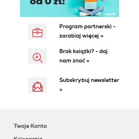
Subscribing to Notifications from Observable
Capturing All Notifications by Using
Observer<T>
Controlling Listeners by Using Subscription
Program partnerski -
and Subscriber<T>
zarabiaj więcej »
Creating Observables
Mastering Observable.create()
Brak książki? - daj
Managing multiple subscribers
nam znać »
Infinite Streams
Timing: timer() and interval()
Hot and Cold Observables
Subskrybuj newsletter
Use Case: From Callback API to Observable
»
Stream
Manually Managing Subscribers
rx.subjects.Subject
ConnectableObservable
Single Subscription with
Twoje Konto
publish().refCount()
ConnectableObservable Lifecycle