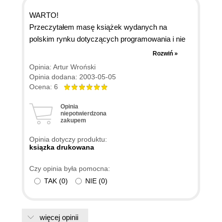
WARTO!
Przeczytałem masę książek wydanych na
polskim rynku dotyczących programowania i nie
boje się przyznać tej publikacji oceny WYBITNA!
Rozwiń »
Lekturę tą czyta się niesamowicie przyjemnie,
Opinia: Artur Wroński
można pochłonąć ją w jeden wieczór. W dodatku
Opinia dodana: 2003-05-05
nie jest konieczne studiowanie jej przy
Ocena: 6
komputerze jako, że autor pokazuje rozwiązania
Opinia
ogólnych problemów w oderwaniu od konkretnego
niepotwierdzona
zakupem
kodu/implementacji. W sporadycznych
przypadkach zamieszczane są drobne przykłady
Opinia dotyczy produktu:
(zarówno w C+ jak i JAVIE)
ksiązka drukowana
Autorzy doskonale dopasowali przykłady. Nawet
Czy opinia była pomocna:
mniej wprawni programiści będą umieli skorzystać
TAK
(
0
)
NIE
(
0
)
z omawianych wzorcach w swoich programach.
W każdym rozdziale autorzy stawiają czytelnika
przed konkretnym problemem, który następnie
rozwiązuje za pomocą dostępnych metod.
więcej opinii