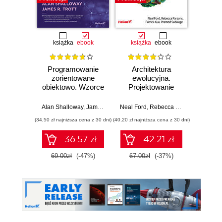
książka
ebook
książka
ebook
ksią
Programowanie
Architektura
Pod
zorientowane
ewolucyjna.
ar
obiektowo. Wzorce
Projektowanie
rozwią
projektowe.
oprogramowania i
reg
Wydanie II
wsparcie zmian.
strate
Alan Shalloway
,
James R. Trott
Neal Ford
,
Rebecca Parsons
,
Patrick
Wydanie II
arch
(34,50 zł najniższa cena z 30 dni)
(40,20 zł najniższa cena z 30 dni)
(77,40 zł naj
ro
niezwy
36.57 zł
42.21 zł
Wy
69.00zł
(-47%)
67.00zł
(-37%)
129.0