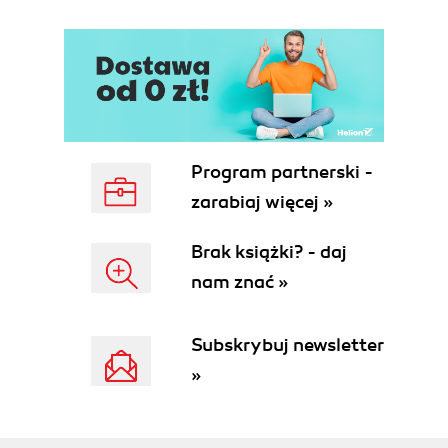
Terminologia dziedziny zastosowań (50)
Opis problemu (51)
Prawdziwe wyzwania (53)
Podsumowanie (56)
Rozdział 4. Standardowe rozwiązanie obiektowe
(57)
Program partnerski -
Przegląd (57)
Rozwiązanie wykorzystujące specjalizację (57)
zarabiaj więcej »
Podsumowanie (63)
Dodatek: Przykłady w języku C++ (63)
Brak książki? - daj
Część III Wzorce projektowe (67)
nam znać »
Rozdział 5. Wprowadzenie do wzorców
Subskrybuj newsletter
projektowych (69)
»
Przegląd (69)
Wzorce projektowe wywodzą się z architektury i
antropologii (70)