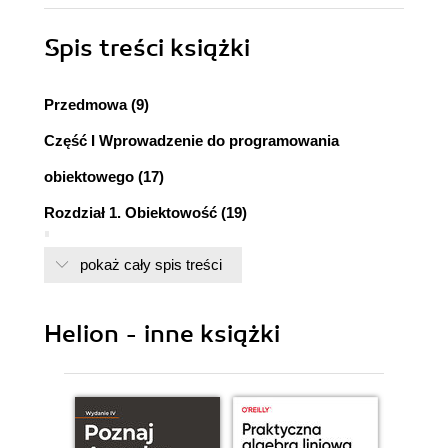
Spis treści
książki
Przedmowa (9)
Część I Wprowadzenie do programowania
obiektowego (17)
Rozdział 1. Obiektowość (19)
Przegląd (19)
pokaż cały spis treści
Zanim pojawiły się obiekty: dekompozycja
funkcjonalna (19)
Problem określenia wymagań (21)
Helion - inne książki
Zmiany wymagań a dekompozycja funkcjonalna
(22)
Postępowanie w sytuacji zmieniających się
wymagań (24)
Obiektowość (26)