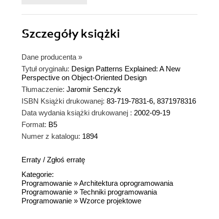
Dokładnie tłumaczą każde rozwiązanie. Książka
jest bardzo łatwa w odbiorze i dlatego może być
Szczegóły
polecona nawet bardziej początkującym.
książki
Rozdziały zawierają na początku cel jak również
każdy kończy się podsumowaniem. Język jest
Dane producenta
»
bardzo precyzyjny, ale nie nazbyt techniczny.
Tytuł oryginału:
Design Patterns Explained: A New
Perspective on Object-Oriented Design
Podczas lektury wydaje się, że czytamy książkę
Tłumaczenie:
dotycząca sztuki, a nie komputerów!
Jaromir Senczyk
ISBN Książki drukowanej:
Autorzy nie wprowadzają nic szczególnie nowego
83-719-7831-6, 8371978316
Data wydania książki drukowanej :
i w dużej mierze bazują na już dostępnych
2002-09-19
Format:
publikacjach z tej dziedziny. Robią to jednak
B5
Numer z katalogu:
doskonale!
1894
Erraty
/
Zgłoś erratę
Kategorie:
Programowanie
»
Architektura oprogramowania
Programowanie
»
Techniki programowania
Programowanie
»
Wzorce projektowe