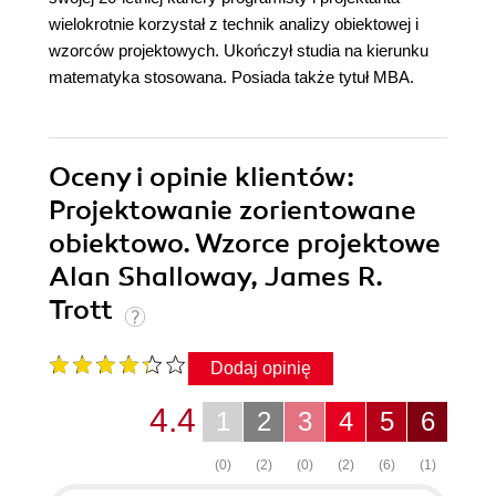
wielokrotnie korzystał z technik analizy obiektowej i
wzorców projektowych. Ukończył studia na kierunku
matematyka stosowana. Posiada także tytuł MBA.
Oceny i opinie klientów:
Projektowanie zorientowane
obiektowo. Wzorce projektowe
Alan Shalloway, James R.
Trott
Dodaj opinię
4.4
1
2
3
4
5
6
(0)
(2)
(0)
(2)
(6)
(1)