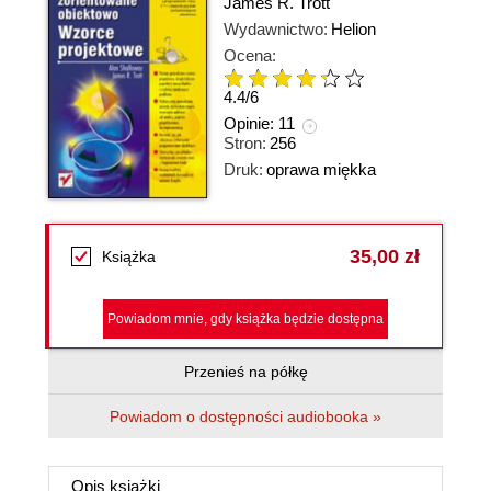
James R. Trott
Wydawnictwo:
Helion
Ocena:
4.4
/
6
Opinie:
11
Stron:
256
Druk:
oprawa miękka
35,00 zł
Książka
Powiadom mnie, gdy książka będzie dostępna
Przenieś na półkę
Powiadom o dostępności audiobooka »
Opis
książki