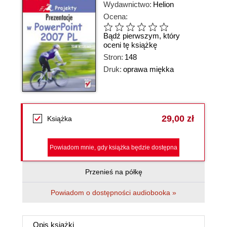
Wydawnictwo:
Helion
Ocena:
Bądź pierwszym, który
oceni tę książkę
Stron:
148
Druk:
oprawa miękka
29,00 zł
Książka
Powiadom mnie, gdy książka będzie dostępna
Przenieś na półkę
Powiadom o dostępności audiobooka »
Opis
książki