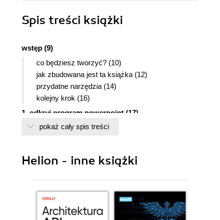
Spis treści
książki
wstęp (9)
co będziesz tworzyć? (10)
jak zbudowana jest ta książka (12)
przydatne narzędzia (14)
kolejny krok (16)
1. odkryj program powerpoint (17)
pokaż cały spis treści
rzut oka na powerpoint (18)
odkryj wstążkę (20)
widoki prezentacji (22)
Helion - inne książki
budowa slajdu (23)
zapisywanie prezentacji (24)
informacje dodatkowe (25)
2. napisz treść prezentacji (27)
napisz konspekt prezentacji (28)