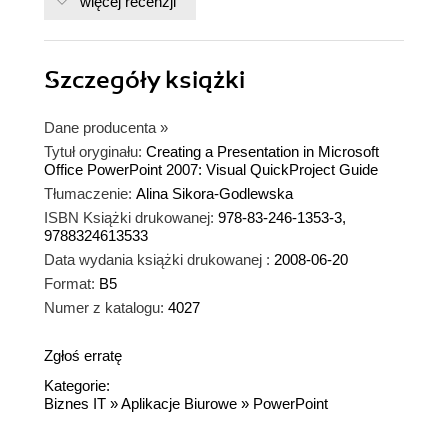
więcej recenzji
Szczegóły
książki
Dane producenta
»
Tytuł oryginału:
Creating a Presentation in Microsoft
Office PowerPoint 2007: Visual QuickProject Guide
Tłumaczenie:
Alina Sikora-Godlewska
ISBN Książki drukowanej:
978-83-246-1353-3,
9788324613533
Data wydania książki drukowanej :
2008-06-20
Format:
B5
Numer z katalogu:
4027
Zgłoś erratę
Kategorie:
Biznes IT
»
Aplikacje Biurowe
»
PowerPoint