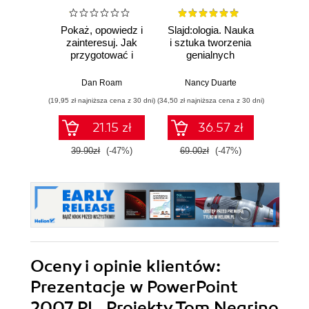
Pokaż, opowiedz i
Slajd:ologia. Nauka
ABC k
zainteresuj. Jak
i sztuka tworzenia
Wyd
przygotować i
genialnych
przeprowadzić
prezentacji
Piotr
niezwykłą
Dan Roam
Nancy Duarte
prezentację
(19,95 zł najniższa cena z 30 dni)
(34,50 zł najniższa cena z 30 dni)
(24,50 zł naj
21.15 zł
36.57 zł
39.90zł
(-47%)
69.00zł
(-47%)
49.0
Oceny i opinie klientów:
Prezentacje w PowerPoint
2007 PL. Projekty Tom Negrino