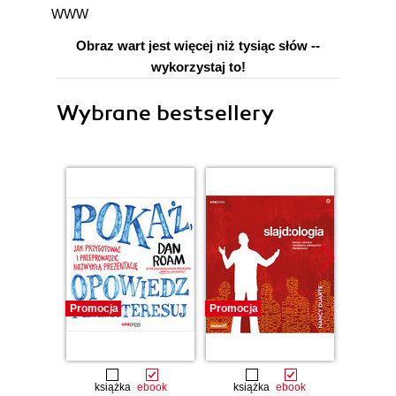
WWW
Obraz wart jest więcej niż tysiąc słów --
wykorzystaj to!
Wybrane bestsellery
Promocja
Promocja
Promocj
książka
ebook
książka
ebook
ksią