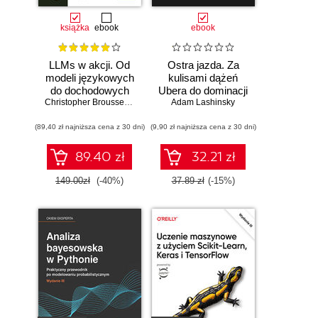
książka
ebook
ebook
LLMs w akcji. Od
Ostra jazda. Za
modeli językowych
kulisami dążeń
do dochodowych
Ubera do dominacji
produktów
Christopher Brousseau
,
Matt Sharp
Adam Lashinsky
na świecie
(89,40 zł najniższa cena z 30 dni)
(9,90 zł najniższa cena z 30 dni)
89.40 zł
32.21 zł
149.00zł
(-40%)
37.89 zł
(-15%)