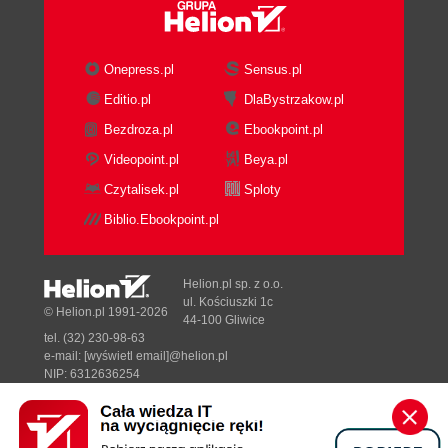
Onepress.pl
Sensus.pl
Editio.pl
DlaBystrzakow.pl
Bezdroza.pl
Ebookpoint.pl
Videopoint.pl
Beya.pl
Czytalisek.pl
Sploty
Biblio.Ebookpoint.pl
Helion.pl sp. z o.o.
ul. Kościuszki 1c
© Helion.pl 1991-2026
44-100 Gliwice
tel. (32) 230-98-63
e-mail:
[wyświetl email]@helion.pl
NIP: 6312636254
Regon: 241989027
Designed with ♥ by
Tonik.pl