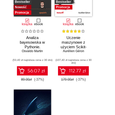
Bestseller
Bestseller
Nowość
Promocja
Promocja
książka
ebook
książka
ebook
Analiza
Uczenie
bayesowska w
maszynowe z
Pythonie.
użyciem Scikit-
Osvaldo Martin
Praktyczny
Learn, Keras i
Aurélien Géron
przewodnik po
TensorFlow.
(53,40 zł najniższa cena z 30 dni)
modelowaniu
(107,40 zł najniższa cena z 30
Wydanie III
dni)
probabilistycznym.
Wydanie III
56.07 zł
112.77 zł
89.00zł
(-37%)
179.00zł
(-37%)