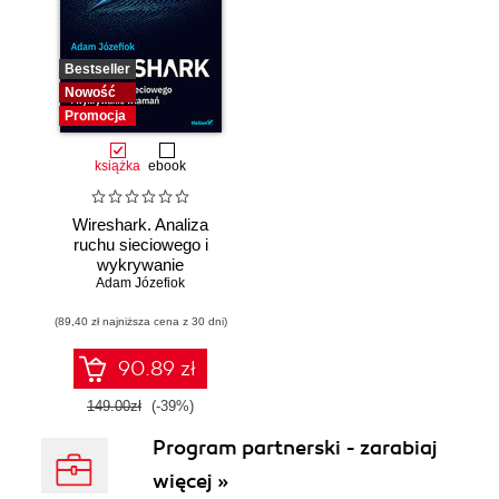
Bestseller
Nowość
Promocja
książka
ebook
Wireshark. Analiza
ruchu sieciowego i
wykrywanie
Adam Józefiok
włamań
(89,40 zł najniższa cena z 30 dni)
90.89 zł
149.00zł
(-39%)
Program partnerski - zarabiaj
więcej »