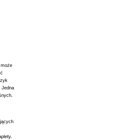
A może
yć
ęzyk
. Jedna
śnych.
ujących
plety.