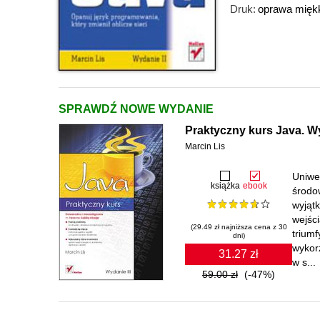
Druk:
oprawa mięk
SPRAWDŹ NOWE WYDANIE
Praktyczny kurs Java. Wy
Marcin Lis
Uniwe
książka
ebook
środow
wyjąt
wejści
(29.49 zł najniższa cena z 30
trium
dni)
wykor
31.27 zł
w s...
59.00 zł
(-47%)