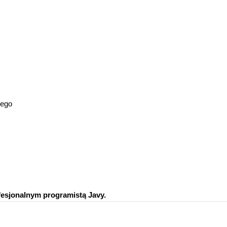
wego
fesjonalnym programistą Javy.