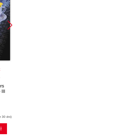
Promocja
Promocja
k
książka
ebook
książka
ebook
rs
Java. Ćwiczenia
Java. Ćwiczenia
III
zaawansowane.
praktyczne. Wydanie
Wydanie II
III
Marcin Lis
Marcin Lis
z 30 dni)
(17,94 zł najniższa cena z 30 dni)
(14,50 zł najniższa cena z 30 dni)
ł
18.84 zł
15.37 zł