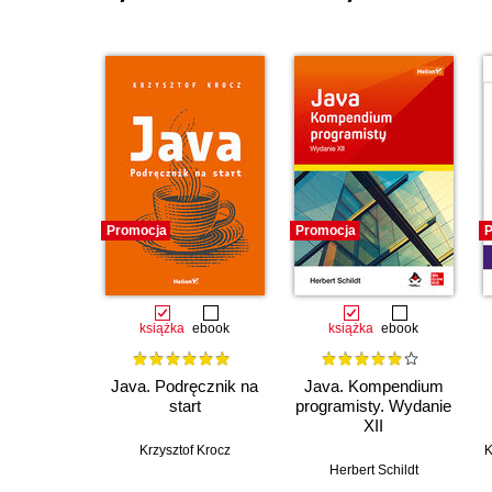
Promocja
Promocja
P
książka
ebook
książka
ebook
Java. Podręcznik na
Java. Kompendium
start
programisty. Wydanie
XII
Krzysztof Krocz
K
Herbert Schildt