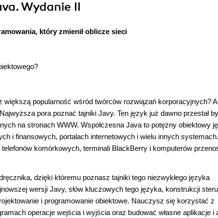
ava. Wydanie II
amowania, który zmienił oblicze sieci
biektowego?
raz większą popularność wśród twórców rozwiązań korporacyjnych? 
Najwyższa pora poznać tajniki Javy. Ten język już dawno przestał b
anych na stronach WWW. Współczesna Java to potężny obiektowy j
 i finansowych, portalach internetowych i wielu innych systemach
la telefonów komórkowych, terminali BlackBerry i komputerów przeno
dręcznika, dzięki któremu poznasz tajniki tego niezwykłego języka
owszej wersji Javy, słów kluczowych tego języka, konstrukcji ster
rojektowanie i programowanie obiektowe. Nauczysz się korzystać z
mach operacje wejścia i wyjścia oraz budować własne aplikacje i a