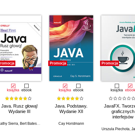
romocja
Promocja
Promocja
książka
ebook
książka
ebook
książka
eboo
Java. Rusz głową!
Java. Podstawy.
JavaFX. Tworz
Wydanie III
Wydanie XII
graficznych
interfejsów
użytkownik
athy Sierra
,
Bert Bates
,
Trisha Gee
Cay Horstmann
Urszula Piechota
,
Jacek 