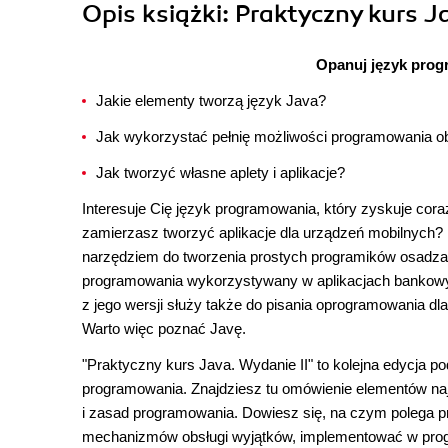
Opis
książki
: Praktyczny kurs J
Opanuj język progr
Jakie elementy tworzą język Java?
Jak wykorzystać pełnię możliwości programowania o
Jak tworzyć własne aplety i aplikacje?
Interesuje Cię język programowania, który zyskuje co
zamierzasz tworzyć aplikacje dla urządzeń mobilnych? 
narzędziem do tworzenia prostych programików osadz
programowania wykorzystywany w aplikacjach bankowych
z jego wersji służy także do pisania oprogramowania d
Warto więc poznać Javę.
"Praktyczny kurs Java. Wydanie II" to kolejna edycja po
programowania. Znajdziesz tu omówienie elementów najn
i zasad programowania. Dowiesz się, na czym polega p
mechanizmów obsługi wyjątków, implementować w progra