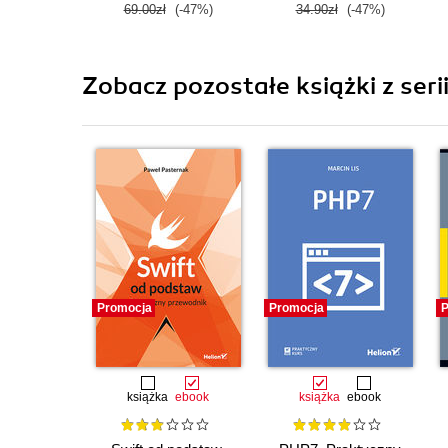
69.00zł
(-47%)
34.90zł
(-47%)
Zobacz pozostałe książki z seri
Promocja
Promocja
P
książka
ebook
książka
ebook