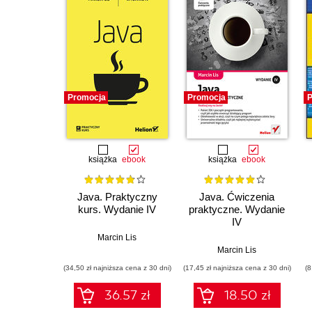
Promocja
Promocja
P
książka
ebook
książka
ebook
Java. Praktyczny
Java. Ćwiczenia
kurs. Wydanie IV
praktyczne. Wydanie
IV
Marcin Lis
Marcin Lis
(34,50 zł najniższa cena z 30 dni)
(17,45 zł najniższa cena z 30 dni)
(8
36.57 zł
18.50 zł