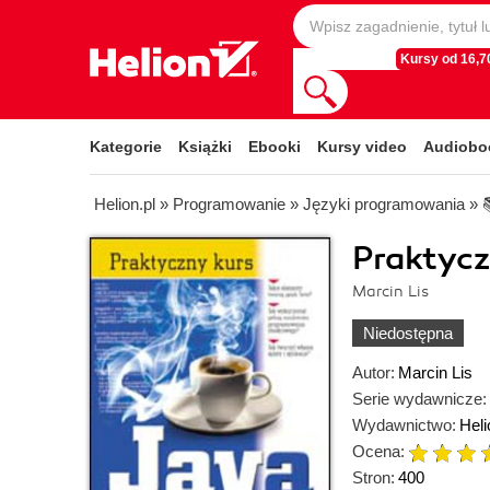
Kursy od 16,70
Kategorie
Książki
Ebooki
Kursy video
Audiobo
Helion.pl
»
Programowanie
»
Języki programowania
»
Praktycz
Marcin Lis
Niedostępna
Autor:
Marcin Lis
Serie wydawnicze:
Wydawnictwo:
Heli
Ocena:
Stron:
400