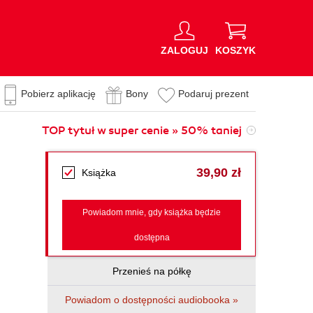
ZALOGUJ
KOSZYK
Pobierz aplikację
Bony
Podaruj prezent
TOP tytuł w super cenie » 50% taniej
39,90 zł
Książka
Powiadom mnie, gdy książka będzie
dostępna
Przenieś na półkę
Powiadom o dostępności audiobooka »