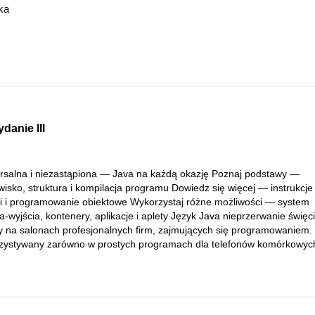
ka
danie III
rsalna i niezastąpiona — Java na każdą okazję Poznaj podstawy —
isko, struktura i kompilacja programu Dowiedz się więcej — instrukcje
ki i programowanie obiektowe Wykorzystaj różne możliwości — system
a-wyjścia, kontenery, aplikacje i aplety Język Java nieprzerwanie święci
fy na salonach profesjonalnych firm, zajmujących się programowaniem. 
zystywany zarówno w prostych programach dla telefonów komórkowych,