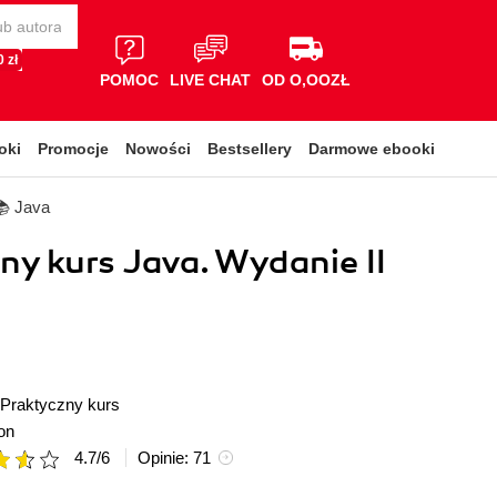
 zł
POMOC
LIVE CHAT
OD O,OOZŁ
oki
Promocje
Nowości
Bestsellery
Darmowe ebooki
📚 Java
ny kurs Java. Wydanie II
Praktyczny kurs
on
4.7
/
6
Opinie:
71