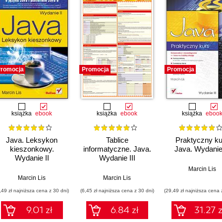
romocja
Promocja
Promocja
książka
ebook
książka
ebook
książka
eboo
Java. Leksykon
Tablice
Praktyczny ku
kieszonkowy.
informatyczne. Java.
Java. Wydanie 
Wydanie II
Wydanie III
Marcin Lis
Marcin Lis
Marcin Lis
,49 zł najniższa cena z 30 dni)
(6,45 zł najniższa cena z 30 dni)
(29,49 zł najniższa cena 
9.01 zł
6.84 zł
31.27 z