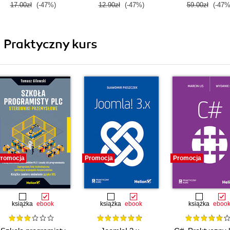
17.00zł
(-47%)
12.90zł
(-47%)
59.00zł
(-47%
i Praktyczny kurs
romocja
Promocja
Promocja
książka
ebook
książka
ebook
książka
eboo