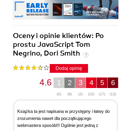
Oceny i opinie klientów: Po
prostu JavaScript Tom
Negrino, Dori Smith
Dodaj opinię
4.6
1
2
3
4
5
6
(0)
(6)
(2)
(10)
(17)
(13)
Książka ta jest napisana w przystępny i łatwy do
zrozumienia nawet dla początkującego
webmastera sposób!!! Ogólnie jest jedną z