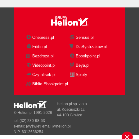
Tworzenie paneli sterowania (94)
Wyświetlanie komunikatów przy otwieraniu okna
(96)
Rozdział 7. Strony uaktualniane dynamicznie (97)
Wpisywanie aktualnej daty na stronę sieci (98)
Onepress.pl
Sensus.pl
Manipulowanie dniami (100)
Editio.pl
DlaBystrzakow.pl
Dostosowywanie wiadomości do pory dnia (101)
Bezdroza.pl
Ebookpoint.pl
Konwertowanie formatu zapisu czasu (102)
Odliczanie (106)
Videopoint.pl
Beya.pl
Odwoływanie się do poprzedniej strony (108)
Czytalisek.pl
Sploty
Rozdział 8. JavaScript i Cookie (109)
Biblio.Ebookpoint.pl
Pieczemy pierwsze cookie (111)
Odczytywanie cookie (114)
Helion.pl sp. z o.o.
Wykorzystanie cookies jako liczników (115)
ul. Kościuszki 1c
© Helion.pl 1991-2026
Usuwanie cookies (117)
44-100 Gliwice
Jednoczesna obsługa kilku cookies (119)
tel. (32) 230-98-63
e-mail:
[wyświetl email]@helion.pl
Rozdział 9. Java i plug-iny (121)
NIP: 6312636254
Regon: 241989027