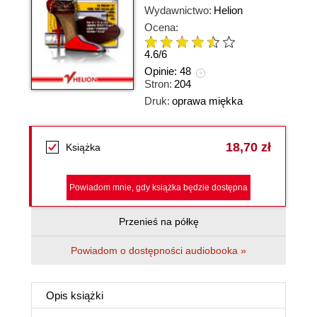
Wydawnictwo:
Helion
Ocena:
4.6
/
6
Opinie:
48
Stron:
204
Druk:
oprawa miękka
18,70 zł
Książka
Powiadom mnie, gdy książka będzie dostępna
Przenieś na półkę
Powiadom o dostępności audiobooka »
Opis
książki