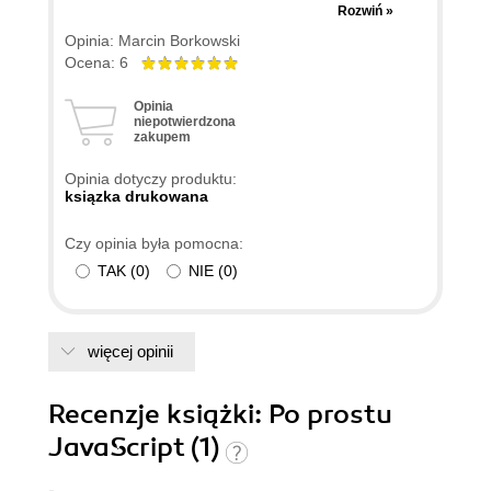
najlepszych dostepnych obecnie na rynku pozycji
Rozwiń »
na temat JavaScript. Pozycja ta jest pomocna
Opinia: Marcin Borkowski
nawet dla osób znajacych temat scriptu. Dzięki tej
Ocena: 6
książce zrozumiałem o co w tym wszystkim
Opinia
chodzi. Jest to książka którą polecam wszystkim
niepotwierdzona
zarówno poczatkującym jak i zaawansowanym
zakupem
internautom !!! Dzięki tej pozycji moje domowe
Opinia dotyczy produktu:
strony www stały się bardziej ciekawe i
ksiązka drukowana
"zabajerowane". DZIEKI!!!
Czy opinia była pomocna:
TAK
(
0
)
NIE
(
0
)
więcej opinii
Recenzje
książki
: Po prostu
JavaScript (1)