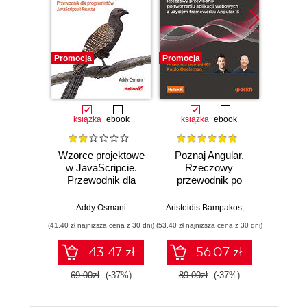
Promocja
Promocja
Promocj
książka
ebook
książka
ebook
ksią
Wzorce projektowe
Poznaj Angular.
Reku
w JavaScripcie.
Rzeczowy
ks
Przewodnik dla
przewodnik po
rekure
programistów
tworzeniu aplikacji
mistr
JavaScriptu i
webowych z
kwali
Addy Osmani
Aristeidis Bampakos
,
Pablo Deelema
Al
Reacta. Wydanie II
użyciem
pośw
(41,40 zł najniższa cena z 30 dni)
(53,40 zł najniższa cena z 30 dni)
(47,40 zł naj
frameworku
język
Angular 15.
Ja
43.47 zł
56.07 zł
Wydanie IV
69.00zł
(-37%)
89.00zł
(-37%)
79.0