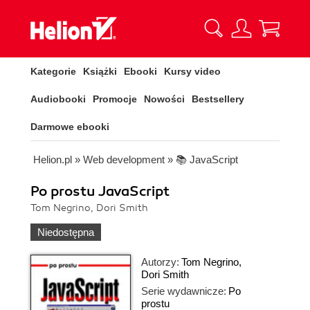
Kategorie
Książki
Ebooki
Kursy video
Audiobooki
Promocje
Nowości
Bestsellery
Darmowe ebooki
Helion.pl
»
Web development
»
📚 JavaScript
Po prostu JavaScript
Tom Negrino, Dori Smith
Niedostępna
Autorzy:
Tom Negrino
,
Dori Smith
Serie wydawnicze:
Po
prostu