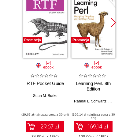
Promocja
Promocja
Promocj
ebook
ebook
RTF Pocket Guide
Learning Perl. 8th
Ha
Edition
Gradie
with X
Sean M. Burke
sci
Randal L. Schwartz
,
brian d foy
,
Tom P
Perfor
Co
machi
(29,67 zł najniższa cena z 30 dni)
(169,14 zł najniższa cena z 30
(143,10 zł 
and
dni)
gradie
29.67 zł
169.14 zł
wit
34.90zł
(-15%)
199.00zł
(-15%)
159.0