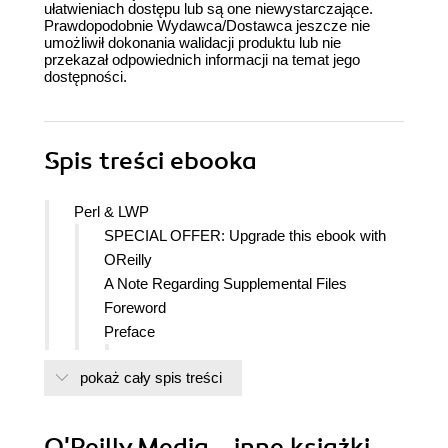
ułatwieniach dostępu lub są one niewystarczające.
Prawdopodobnie Wydawca/Dostawca jeszcze nie
umożliwił dokonania walidacji produktu lub nie
przekazał odpowiednich informacji na temat jego
dostępności.
Spis treści
ebooka
Perl & LWP
SPECIAL OFFER: Upgrade this ebook with
OReilly
A Note Regarding Supplemental Files
Foreword
Preface
Audience for This Book
pokaż cały spis treści
Structure of This Book
Order of Chapters
Important Standards Documents
O'Reilly Media - inne książki