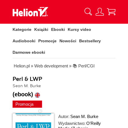
Kategorie
Książki
Ebooki
Kursy video
Audiobooki
Promocje
Nowości
Bestsellery
Darmowe ebooki
Helion.pl
»
Web development
»
📚 Perl/CGI
Perl & LWP
Sean M. Burke
(ebook)
Promocja
Autor:
Sean M. Burke
Wydawnictwo:
O'Reilly