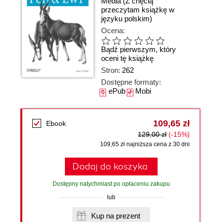
Media
(Z chęcią
przeczytam książkę w
języku polskim)
Ocena:
Bądź pierwszym, który
oceni tę książkę
Stron:
262
Dostępne formaty:
ePub
Mobi
109,65 zł
Ebook
129,00 zł
(-15%)
109,65 zł najniższa cena z 30 dni
Dodaj do koszyka
Dostępny natychmiast po opłaceniu zakupu
lub
Kup na prezent