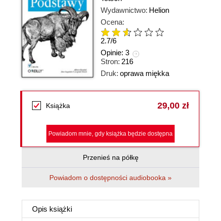
Wydawnictwo:
Helion
Ocena:
2.7
/
6
Opinie:
3
Stron:
216
Druk:
oprawa miękka
29,00 zł
Książka
Powiadom mnie, gdy książka będzie dostępna
Przenieś na półkę
Powiadom o dostępności audiobooka »
Opis
książki