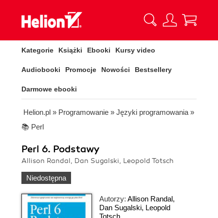
Kategorie
Książki
Ebooki
Kursy video
Audiobooki
Promocje
Nowości
Bestsellery
Darmowe ebooki
Helion.pl
»
Programowanie
»
Języki programowania
»
📚 Perl
Perl 6. Podstawy
Allison Randal, Dan Sugalski, Leopold Totsch
Niedostępna
Autorzy:
Allison Randal
,
Dan Sugalski
,
Leopold
Totsch