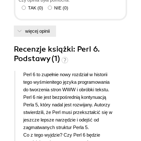
niewielka w sumie - wydaje się za wysoka jak na
TAK
(
0
)
NIE
(
0
)
towar, który otrzymujemy w zamian... Właśnie za
tę cenę odjąłem książce jeden punkt. W sumie jest
całkiem dobrze...
więcej opinii
Recenzje
książki
: Perl 6.
Podstawy (1)
Perl 6 to zupełnie nowy rozdział w historii
tego wyśmienitego języka programowania
do tworzenia stron WWW i obróbki tekstu.
Perl 6 nie jest bezpośrednią kontynuacją
Perla 5, który nadal jest rozwijany. Autorzy
stwierdzili, że Perl musi przekształcić się w
jeszcze lepsze narzędzie i odejść od
zagmatwanych struktur Perla 5.
Co z tego wyjdzie? Czy Perl 6 będzie