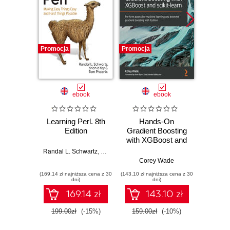
Promocja
Promocja
Promocj
ebook
ebook
Learning Perl. 8th
Hands-On
Learn
Edition
Gradient Boosting
Keepin
with XGBoost and
Ha
scikit-learn.
Imposs
Randal L. Schwartz
,
brian d foy
,
Tom Phoenix
Perform accessible
Corey Wade
br
machine learning
(169,14 zł najniższa cena z 30
(143,10 zł najniższa cena z 30
(169,14 zł 
and extreme
dni)
dni)
gradient boosting
169.14 zł
143.10 zł
with Python
199.00zł
(-15%)
159.00zł
(-10%)
199.0