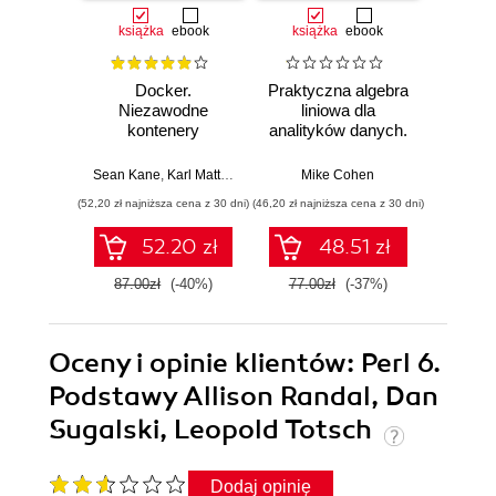
książka
ebook
książka
ebook
ksią
Docker.
Praktyczna algebra
Pyt
Niezawodne
liniowa dla
S
kontenery
analityków danych.
Ni
produkcyjne.
Od podstawowych
narzęd
Praktyczne
koncepcji do
z dany
Sean Kane
,
Karl Matthias
Mike Cohen
Jake 
zastosowania.
użytecznych
(52,20 zł najniższa cena z 30 dni)
(46,20 zł najniższa cena z 30 dni)
(83,40 zł naj
Wydanie III
aplikacji w
Pythonie
52.20 zł
48.51 zł
87.00zł
(-40%)
77.00zł
(-37%)
139.0
Oceny i opinie klientów: Perl 6.
Podstawy Allison Randal, Dan
Sugalski, Leopold Totsch
Dodaj opinię