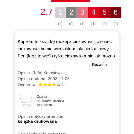
2.7
1
2
3
4
5
6
(1)
(0)
(1)
(1)
(0)
(0)
Kupiłem tę książkę raczej z ciekawości, ale nie z
ciekawości bo nie wiedziałem jaki będzie nowy
Perl (któż to wie?) tylko ciekawiło mnie jak można
napisać książkę, która jest niczym reportaż z
Rozwiń »
planu filmowego. Do premiery jeszcze długa
Opinia: Rafał Kotusiewicz
droga, ale niektóre sceny zostały już nakręcone.
Opinia dodana: 2003-11-06
Okazało się, że autorzy wybrnęli z powierzonego
Ocena: 4
im zadania dość dobrze. W sumie książka nie jest
Opinia
wybitna ale wato ją przeczytać choćby dla opisu
niepotwierdzona
zakupem
(jasnego i zwięzłego) Parrota. Czas potrzebny na
przeczytanie tej książki jest niewielki (mnie zajęło
Opinia dotyczy produktu:
to nieco ponad dwie godziny) a potem... no
ksiązka drukowana
właśnie... co potem... cena książki - choć
Czy opinia była pomocna: