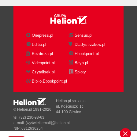
Onepress.pl
Sensus.pl
Editio.pl
DlaBystrzakow.pl
Bezdroza.pl
Ebookpoint.pl
Videopoint.pl
Beya.pl
Czytalisek.pl
Sploty
Biblio.Ebookpoint.pl
Helion.pl sp. z o.o.
ul. Kościuszki 1c
© Helion.pl 1991-2026
44-100 Gliwice
tel. (32) 230-98-63
e-mail:
[wyświetl email]@helion.pl
NIP: 6312636254
Regon: 241989027