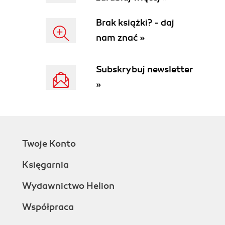
Rozdział 7. Pośredni kompilator kodu (175)
Przygotowanie do pracy (175)
Brak książki? - daj
Przygotowanie do pracy (176)
nam znać »
Przepływ sterowania (186)
Procedury (189)
Subskrybuj newsletter
Parametry wiersza poleceń kompilatora IMCC
(194)
»
Krótki podręcznik IMCC (197)
Skorowidz (205)
Twoje Konto
Księgarnia
Wydawnictwo Helion
Współpraca