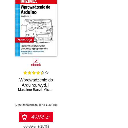
Promocja
ebook
Wprowadzenie do
Arduino, wyd. II
Massimo Banzi
,
Michael Shiloh
(9,90 zł najniższa cena z 30 dni)
49.98 zł
58.80 zł
(-15%)