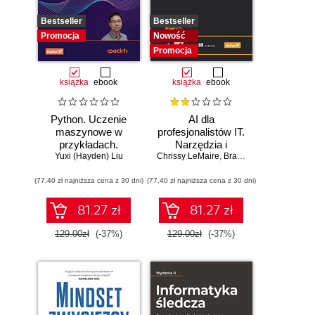
Bestseller
Bestseller
Promocja
Nowość
Promocja
książka
ebook
książka
ebook
Python. Uczenie
AI dla
maszynowe w
profesjonalistów IT.
przykładach.
Narzędzia i
Najlepsze praktyki
Yuxi (Hayden) Liu
Chrissy LeMaire
techniki
,
Brandon Abshire
w realnych
zwiększające
(77,40 zł najniższa cena z 30 dni)
zastosowaniach.
(77,40 zł najniższa cena z 30 dni)
produktywność
Wydanie IV
81.27 zł
81.27 zł
129.00zł
(-37%)
129.00zł
(-37%)