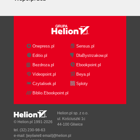
Onepress.pl
Sensus.pl
Editio.pl
DlaBystrzakow.pl
Bezdroza.pl
Ebookpoint.pl
Videopoint.pl
Beya.pl
Czytalisek.pl
Sploty
Biblio.Ebookpoint.pl
Helion.pl sp. z o.o.
ul. Kościuszki 1c
© Helion.pl 1991-2026
44-100 Gliwice
tel. (32) 230-98-63
e-mail:
[wyświetl email]@helion.pl