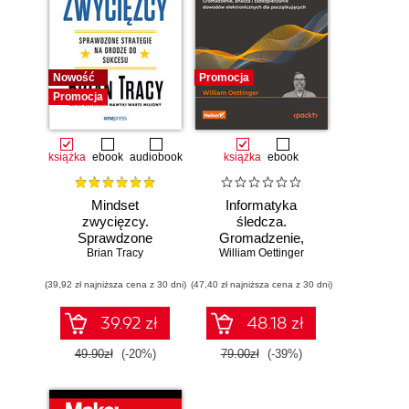
Nowość
Promocja
Promocja
książka
ebook
audiobook
książka
ebook
Mindset
Informatyka
zwycięzcy.
śledcza.
Sprawdzone
Gromadzenie,
strategie na drodze
Brian Tracy
William Oettinger
analiza i
do sukcesu
zabezpieczanie
(39,92 zł najniższa cena z 30 dni)
(47,40 zł najniższa cena z 30 dni)
dowodów
elektronicznych dla
początkujących.
39.92 zł
48.18 zł
Wydanie II
49.90zł
(-20%)
79.00zł
(-39%)