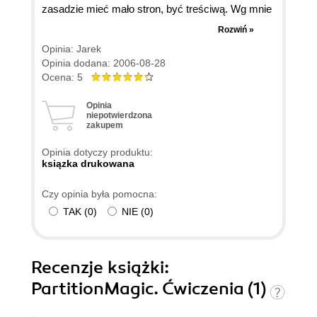
zasadzie mieć mało stron, być treściwą. Wg mnie
na tych 136 stronach mieści się więcej cennych
Rozwiń »
informacji, niżby można było z pozoru
Opinia: Jarek
przypuszczać. to duży plus. Generalnie treść
Opinia dodana: 2006-08-28
wyłożona jasnym językiem (no, może w kilku
Ocena: 5
miejscach trzeba się dokładniej wczytać), dobrze
Opinia
ilustrowana i opisane czynności step by step, co
niepotwierdzona
zakupem
się chwali. Ocena? jak widać, pozytywna.
Opinia dotyczy produktu:
ksiązka drukowana
Czy opinia była pomocna:
TAK
(
0
)
NIE
(
0
)
Recenzje
książki
:
PartitionMagic. Ćwiczenia (1)