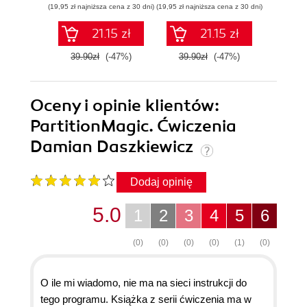
(19,95 zł najniższa cena z 30 dni)
(19,95 zł najniższa cena z 30 dni)
(14,95 zł naj
21.15 zł
21.15 zł
39.90zł
(-47%)
39.90zł
(-47%)
29.9
Oceny i opinie klientów:
PartitionMagic. Ćwiczenia
Damian Daszkiewicz
Dodaj opinię
5.0
1
2
3
4
5
6
(0)
(0)
(0)
(0)
(1)
(0)
O ile mi wiadomo, nie ma na sieci instrukcji do
tego programu. Książka z serii ćwiczenia ma w