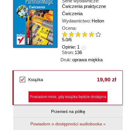
Serie wydawnicze:
Ćwiczenia praktyczne
Ćwiczenia
Wydawnictwo:
Helion
Ocena:
5.0
/
6
Opinie:
1
Stron:
136
Druk:
oprawa miękka
19,90 zł
Książka
Powiadom mnie, gdy książka będzie dostępna
Przenieś na półkę
Powiadom o dostępności audiobooka »