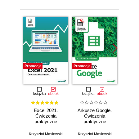
Promocja
Promocja
Promocj
książka
ebook
książka
ebook
ksią
Excel 2021.
Arkusze Google.
Exc
Ćwiczenia
Ćwiczenia
Ćw
praktyczne
praktyczne
pr
Krzysztof Masłowski
Krzysztof Masłowski
Krzysz