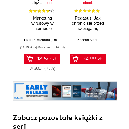
książka
ebook
ebook
ksią
Marketing
Pegasus. Jak
Aplik
wirusowy w
chronić się przed
dla
internecie
szpiegami,
scamem,
Krzysz
phishingiem,
Piotr R. Michalak
,
Damian Daszkiewicz
Konrad Mach
,
Anna Musz
kradzieżą
(17,45 zł najniższa cena z 30 dni)
(23,94 zł naj
tożsamości i
oszustwami online
18.50 zł
24.99 zł
34.90zł
(-47%)
39.9
Zobacz pozostałe książki z
serii