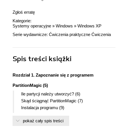
Zgłoś erratę
Kategorie:
Systemy operacyjne
»
Windows
»
Windows XP
Serie wydawnicze:
Ćwiczenia praktyczne
Ćwiczenia
Spis treści
książki
Rozdział 1. Zapoznanie się z programem
PartitionMagic (5)
Ile partycji należy utworzyć? (6)
Skąd ściągnąć PartitionMagic (7)
Instalacja programu (9)
Tworzenie kopii zapasowej plików (14)
pokaż cały spis treści
Rozdział 2. PartitionMagic dla Windows (21)