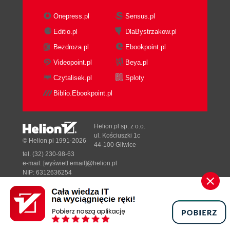
Onepress.pl
Sensus.pl
Editio.pl
DlaBystrzakow.pl
Bezdroza.pl
Ebookpoint.pl
Videopoint.pl
Beya.pl
Czytalisek.pl
Sploty
Biblio.Ebookpoint.pl
Helion.pl sp. z o.o.
ul. Kościuszki 1c
© Helion.pl 1991-2026
44-100 Gliwice
tel. (32) 230-98-63
e-mail:
[wyświetl email]@helion.pl
NIP: 6312636254
Regon: 241989027
Designed with ♥ by
Tonik.pl
Pełna wersja strony »