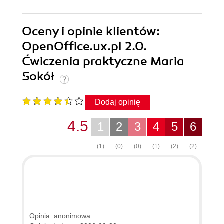
Oceny i opinie klientów:
OpenOffice.ux.pl 2.0.
Ćwiczenia praktyczne Maria
Sokół
Dodaj opinię
4.5
1
2
3
4
5
6
(1)
(0)
(0)
(1)
(2)
(2)
Opinia: anonimowa