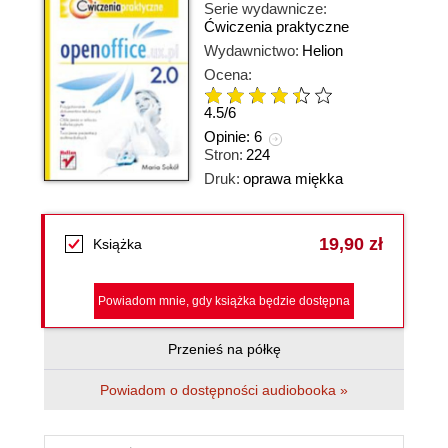
Serie wydawnicze:
Ćwiczenia praktyczne
Wydawnictwo:
Helion
Ocena:
4.5
/
6
Opinie:
6
Stron:
224
Druk:
oprawa miękka
19,90 zł
Książka
Powiadom mnie, gdy książka będzie dostępna
Przenieś na półkę
Powiadom o dostępności audiobooka »