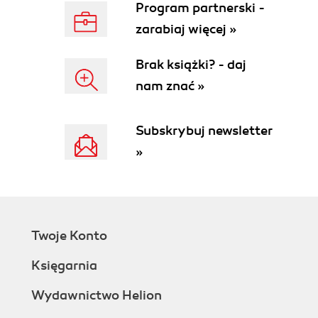
Sprawdzenie poprawności ortograficznej
Program partnerski -
dokumentu tekstowego (101)
zarabiaj więcej »
Podgląd wydruku (103)
Układ strony (105)
Brak książki? - daj
Drukowanie (107)
nam znać »
Rozdział 6. OpenOffice.ux.pl Calc. Podstawowe
zasady obsługi arkuszy kalkulacyjnych (109)
Subskrybuj newsletter
Uruchamianie programu OpenOffice.ux.pl Calc
»
(110)
Narzędzia programu OpenOffce.ux.pl Calc (112)
Menu Widok (114)
Definiowanie ustawień obliczeń dla arkusza
kalkulacyjnego (115)
Twoje Konto
Poruszanie się po arkuszu (119)
Zaznaczanie komórek w arkuszu (120)
Księgarnia
Obsługa danych i arkuszy (123)
Zapisywanie arkusza kalkulacyjnego (137)
Wydawnictwo Helion
Otwieranie istniejącego dokumentu (137)