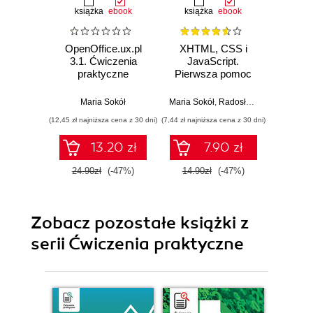
książka
ebook
książka
ebook
ksią
OpenOffice.ux.pl
XHTML, CSS i
Tw
3.1. Ćwiczenia
JavaScript.
serw
praktyczne
Pierwsza pomoc
Pierw
Maria Sokół
Maria Sokół
,
Radosław Sokół
Maria So
(12,45 zł najniższa cena z 30 dni)
(7,44 zł najniższa cena z 30 dni)
(7,44 zł najn
13.20 zł
7.90 zł
24.90zł
(-47%)
14.90zł
(-47%)
14.9
Zobacz pozostałe książki z
serii Ćwiczenia praktyczne