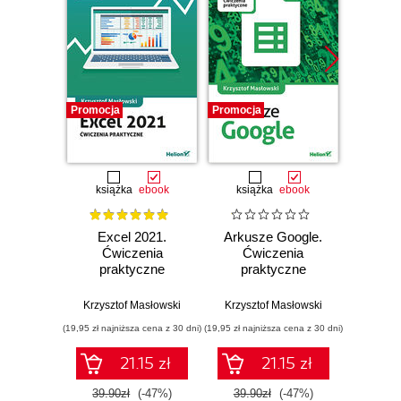
Promocja
Promocja
Promocj
książka
ebook
książka
ebook
ksią
Excel 2021.
Arkusze Google.
Exc
Ćwiczenia
Ćwiczenia
Ćw
praktyczne
praktyczne
pr
Krzysztof Masłowski
Krzysztof Masłowski
Krzysz
(19,95 zł najniższa cena z 30 dni)
(19,95 zł najniższa cena z 30 dni)
(14,95 zł naj
21.15 zł
21.15 zł
39.90zł
(-47%)
39.90zł
(-47%)
29.9