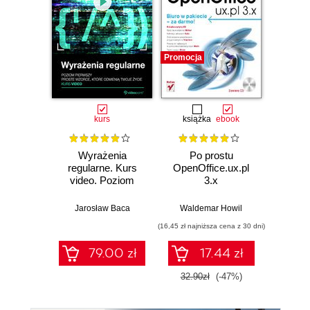
Promocja
kurs
książka
ebook
Wyrażenia
Po prostu
regularne. Kurs
OpenOffice.ux.pl
video. Poziom
3.x
pierwszy. Proste
wzorce, które
Jarosław Baca
Waldemar Howil
odmienią Twoje
(16,45 zł najniższa cena z 30 dni)
życie
79.00 zł
17.44 zł
32.90zł
(-47%)