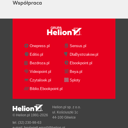
Współpraca
Wstawianie arkuszy (138)
Zamykanie dokumentu (142)
Rozdział 7. OpenOffice.ux.pl Calc i obliczenia (145)
Formaty danych (145)
Adresowanie komórek (151)
Proste obliczenia (154)
Onepress.pl
Sensus.pl
Proste formuły (158)
Kreator funkcji (159)
Editio.pl
DlaBystrzakow.pl
Wykorzystanie odwołań względnych i
Bezdroza.pl
Ebookpoint.pl
bezwzględnych w złożonych formułach (162)
Videopoint.pl
Beya.pl
Operatory OpenOffice.ux.pl Calc (164)
Czytalisek.pl
Sploty
Rozdział 8. Wykresy (167)
Biblio.Ebookpoint.pl
Wstawianie wykresu (167)
Modyfikowanie wykresu (171)
Modyfikowanie prezentowanego na wykresie
Helion.pl sp. z o.o.
zakresu danych (175)
ul. Kościuszki 1c
© Helion.pl 1991-2026
44-100 Gliwice
Formatowanie serii danych (177)
tel. (32) 230-98-63
Formatowanie wykresów trójwymiarowych (180)
e-mail:
[wyświetl email]@helion.pl