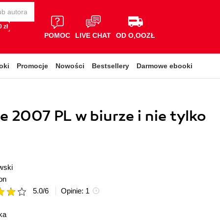
 zł
POMOC
LIVE CHAT
OD O,OOZŁ
oki
Promocje
Nowości
Bestsellery
Darmowe ebooki
e 2007 PL w biurze i nie tylko
wski
on
5.0
/
6
Opinie:
1
ka