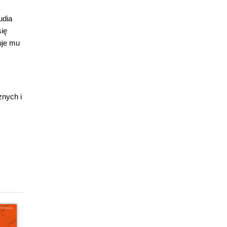
udia
się
uje mu
znych i