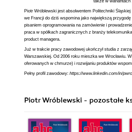
także w wariantach 
Piotr Wróblewski jest absolwentem Politechniki Śląskiej 
we Francji do dziś wspomina jako największą przygodę 
pisaniem oprogramowania na zamówienie i prowadzeni
praca w spółkach zagranicznych z branży telekomunikacy
product managera.
Już w trakcie pracy zawodowej ukończył studia z zarz
Warszawskiej. Od 2006 roku mieszka we Wrocławiu. W ost
oferowanych w chmurze) i rozwijaniu produktów wspo
Pełny profil zawodowy:
https://www.linkedin.com/in/pwr
Piotr Wróblewski - pozostałe ks