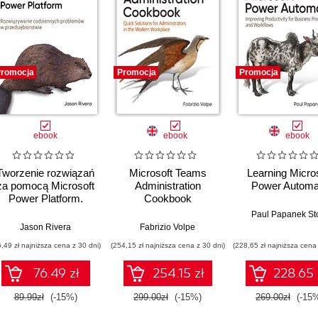
romocja
Promocja
Promocja
ebook
ebook
ebook
Tworzenie rozwiązań
Microsoft Teams
Learning Micro
za pomocą Microsoft
Administration
Power Automa
Power Platform.
Cookbook
Rozwiązywanie
Paul Papanek St
codziennych
Jason Rivera
Fabrizio Volpe
problemów w
6,49 zł najniższa cena z 30 dni)
(254,15 zł najniższa cena z 30 dni)
(228,65 zł najniższa cena 
przedsiębiorstwie
76.49 zł
254.15 zł
228.65 
89.99zł
(-15%)
299.00zł
(-15%)
269.00zł
(-15