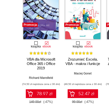
Promocja
Promocja
P
książka
ebook
książka
ebook
VBA dla Microsoft
Zrozumieć Excela.
Office 365 i Office
VBA - makra i funkcje
2019
Maciej Gonet
Richard Mansfield
(74,50 zł najniższa cena z 30 dni)
(49,50 zł najniższa cena z 30 dni)
(7
78.97 zł
52.47 zł
149.00zł
(-47%)
99.00zł
(-47%)