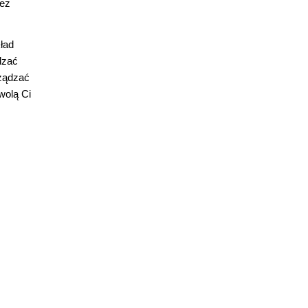
też
ład
dzać
rządzać
wolą Ci