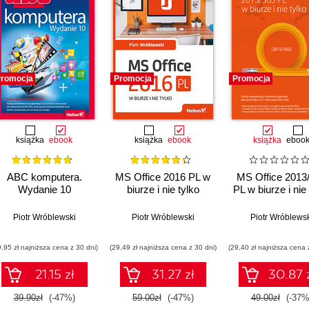
romocja
Promocja
Promocja
książka
ebook
książka
ebook
książka
eboo
ABC komputera.
MS Office 2016 PL w
MS Office 2013
Wydanie 10
biurze i nie tylko
PL w biurze i nie 
Piotr Wróblewski
Piotr Wróblewski
Piotr Wróblewsk
9,95 zł najniższa cena z 30 dni)
(29,49 zł najniższa cena z 30 dni)
(29,40 zł najniższa cena 
21.15 zł
31.27 zł
30.87 
39.90zł
(-47%)
59.00zł
(-47%)
49.00zł
(-37%