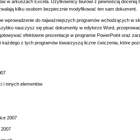
w w arkuszach Excela. Użytkownicy biurowi z pewnością docenią 
pozwalają kilku osobom bezpiecznie modyfikować ten sam dokument.
ronne wprowadzenie do najważniejszych programów wchodzących w sk
ce szybko nauczysz się pisać dokumenty w edytorze Word, przeprowa
ygotowywać efektowne prezentacje w programie PowerPoint oraz za
ji każdego z tych programów towarzyszą liczne ćwiczenia, które poz
007
ci i innych elementów
ice 2007
 2007