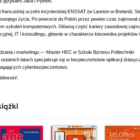
z językami Java i Python.
i francuskiej uczelni inżynierskiej ENSSAT (w Lannion w Bretanii). St
swojego życia. Po powrocie do Polski przez pewien czas zajmował 
em szkoleń komputerowych. Główną część kariery zawodowej zajm
jnej, IT i konsultingu, głównie w charakterze kierownika projektów i
ądzania i marketingu ― Master HEC w Szkole Biznesu Politechniki
atnich latach specjalizuje się w bezpieczeństwie aplikacji (klasyc
magających cyberbezpieczeństwo.
oblewski/
.
iążki