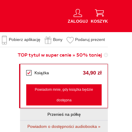
ZALOGUJ
KOSZYK
Pobierz aplikację
Bony
Podaruj prezent
TOP tytuł w super cenie » 50% taniej
34,90 zł
Książka
Powiadom mnie, gdy książka będzie
dostępna
Przenieś na półkę
Powiadom o dostępności audiobooka »