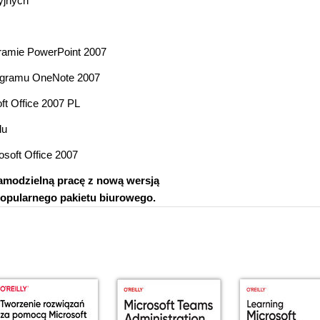
yjnych
gramie PowerPoint 2007
rogramu OneNote 2007
t Office 2007 PL
lu
soft Office 2007
amodzielną pracę z nową wersją
popularnego pakietu biurowego.