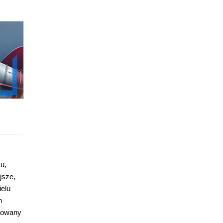
u,
jsze,
ielu
h
otowany