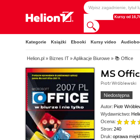
Kursy od 16,70
Kategorie
Książki
Ebooki
Kursy video
Audiobo
Helion.pl
»
Biznes IT
»
Aplikacje Biurowe
»
📚 Office
MS Offic
Piotr Wróblewski
Niedostępna
Autor:
Piotr Wróble
Wydawnictwo:
Heli
Ocena:
Stron:
240
Druk:
oprawa mięk