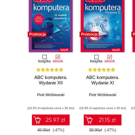
Promocja
Promocja
P
książka
ebook
książka
ebook
ABC komputera.
ABC komputera.
Wydanie XII
Wydanie XI
Piotr Wróblewski
Piotr Wróblewski
(24,50 zł najniższa cena z 30 dni)
(19,95 zł najniższa cena z 30 dni)
(1
25.97 zł
21.15 zł
49.00zł
(-47%)
39.90zł
(-47%)