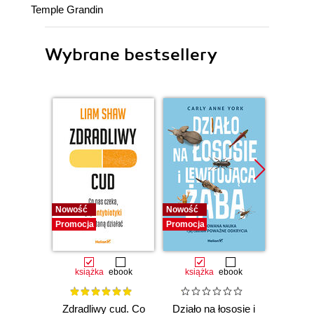
Temple Grandin
Wybrane bestsellery
Nowość
Nowość
Nowość
Promocja
Promocja
Promocj
książka
ebook
książka
ebook
ksią
Zdradliwy cud. Co
Działo na łososie i
Pierwi