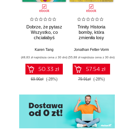
ebook
ebook
Dobrze, że pytasz
Trinity Historia
Plem
Wszystko, co
bomby, która
instynk
chciałabyś
zmieniła losy
mo
wiedzieć o swoim
świata
je
zdrowiu
Karen Tang
Jonathan Fetter-Vorm
Mich
ginekologicznym
(48,83 zł najniższa cena z 30 dni)
(55,88 zł najniższa cena z 30 dni)
(57,54 zł naj
(ale nigdy Ci nie
powiedziano)
50.33 zł
57.54 zł
69.90zł
(-28%)
79.91zł
(-28%)
79.9