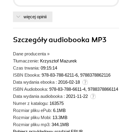
więcej opinii
Szczegóły
audiobooka MP3
Dane producenta
»
Tłumaczenie:
Krzysztof Mazurek
Czas trwania:
09:15:14
ISBN Ebooka:
978-83-788-6211-6, 9788378862116
Data wydania ebooka :
2016-02-18
ISBN Audiobooka:
978-83-788-6611-4, 9788378866114
Data wydania audiobooka :
2021-11-22
Numer z katalogu:
163575
Rozmiar pliku ePub:
6.1MB
Rozmiar pliku Mobi:
13.3MB
Rozmiar pliku mp3:
344.1MB
Pobierz przykładowy rozdział EPUB