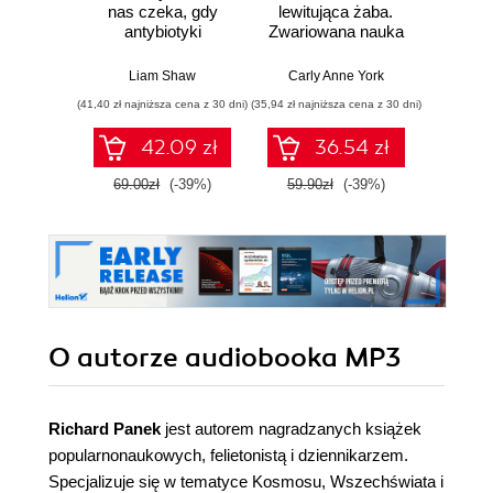
nas czeka, gdy
lewitująca żaba.
Skło
antybiotyki
Zwariowana nauka
Curie
przestaną działać
i jej całkiem
radu oś
poważne odkrycia
kob
Liam Shaw
Carly Anne York
Da
świe
(41,40 zł najniższa cena z 30 dni)
(35,94 zł najniższa cena z 30 dni)
(35,94 zł naj
42.09 zł
36.54 zł
69.00zł
(-39%)
59.90zł
(-39%)
59.9
O autorze
audiobooka MP3
Richard Panek
jest autorem nagradzanych książek
popularnonaukowych, felietonistą i dziennikarzem.
Specjalizuje się w tematyce Kosmosu, Wszechświata i