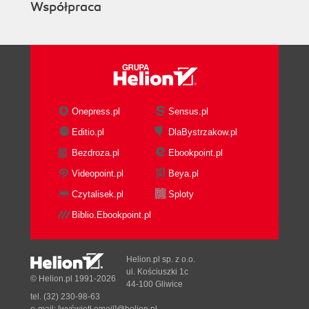
Współpraca
Onepress.pl
Sensus.pl
Editio.pl
DlaBystrzakow.pl
Bezdroza.pl
Ebookpoint.pl
Videopoint.pl
Beya.pl
Czytalisek.pl
Sploty
Biblio.Ebookpoint.pl
Helion.pl sp. z o.o.
ul. Kościuszki 1c
© Helion.pl 1991-2026
44-100 Gliwice
tel. (32) 230-98-63
e-mail:
[wyświetl email]@helion.pl