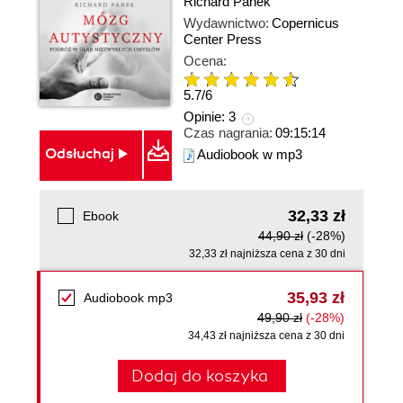
Richard Panek
Wydawnictwo:
Copernicus
Center Press
Ocena:
5.7
/
6
Opinie:
3
Czas nagrania:
09:15:14
Odsłuchaj
Audiobook w mp3
32,33 zł
Ebook
44,90 zł
(-28%)
32,33 zł najniższa cena z 30 dni
35,93 zł
Audiobook mp3
49,90 zł
(-28%)
34,43 zł najniższa cena z 30 dni
Dodaj do koszyka