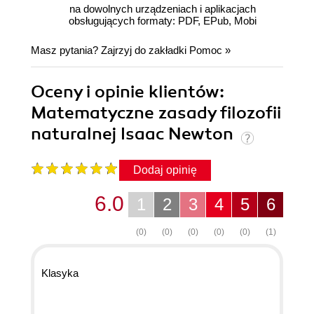
na dowolnych urządzeniach i aplikacjach
obsługujących formaty: PDF, EPub, Mobi
Masz pytania? Zajrzyj do zakładki
Pomoc
»
Oceny i opinie klientów:
Matematyczne zasady filozofii
naturalnej Isaac Newton
Dodaj opinię
6.0
1
2
3
4
5
6
(0)
(0)
(0)
(0)
(0)
(1)
Klasyka