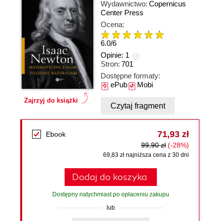
Wydawnictwo:
Copernicus
Center Press
Ocena:
6.0
/
6
Opinie:
1
Stron:
701
Dostępne formaty:
ePub
Mobi
Zajrzyj do książki
Czytaj fragment
71,93 zł
Ebook
99,90 zł
(-28%)
69,83 zł najniższa cena z 30 dni
Dodaj do koszyka
Dostępny natychmiast po opłaceniu zakupu
lub