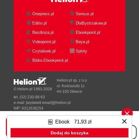
Onepress.pl
Sensus.pl
Editio.pl
DlaBystrzakow.pl
Bezdroza.pl
Ebookpoint.pl
Videopoint.pl
Beya.pl
Czytalisek.pl
Sploty
Biblio.Ebookpoint.pl
Helion.pl sp. z o.o.
ul. Kościuszki 1c
© Helion.pl 1991-2026
44-100 Gliwice
tel. (32) 230-98-63
e-mail:
[wyświetl email]@helion.pl
NIP: 6312636254
Regon: 241989027
Ebook
71,93 zł
Designed with ♥ by
Tonik.pl
Dodaj do koszyka