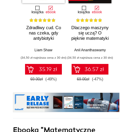
książka
ebook
książka
ebook
ksią
Zdradliwy cud. Co
Dlaczego maszyny
Działo 
nas czeka, gdy
się uczą? O
lewit
antybiotyki
pięknie matematyki
Zwario
przestaną działać
i działaniu
i j
współczesnej
poważn
Liam Shaw
Anil Ananthaswamy
Carl
sztucznej
(34,50 zł najniższa cena z 30 dni)
(34,50 zł najniższa cena z 30 dni)
(29,95 zł naj
inteligencji
35.19 zł
36.57 zł
69.00zł
(-49%)
69.00zł
(-47%)
59.9
Ebooka
"Matematyczne