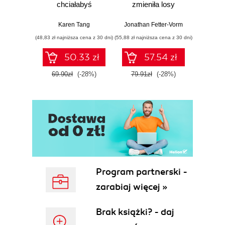
chciałabyś
zmieniła losy
mo
wiedzieć o swoim
świata
je
zdrowiu
Karen Tang
Jonathan Fetter-Vorm
Mich
ginekologicznym
(48,83 zł najniższa cena z 30 dni)
(55,88 zł najniższa cena z 30 dni)
(57,54 zł naj
(ale nigdy Ci nie
powiedziano)
50.33 zł
57.54 zł
69.90zł
(-28%)
79.91zł
(-28%)
79.9
Program partnerski -
zarabiaj więcej »
Brak książki? - daj