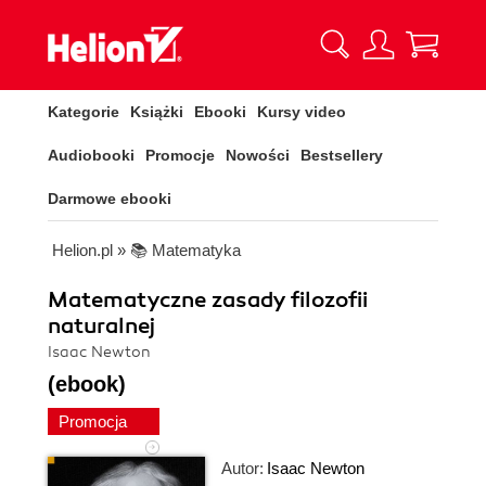
Kategorie
Książki
Ebooki
Kursy video
Audiobooki
Promocje
Nowości
Bestsellery
Darmowe ebooki
Helion.pl
»
📚 Matematyka
Matematyczne zasady filozofii
naturalnej
Isaac Newton
(ebook)
Promocja
Autor:
Isaac Newton