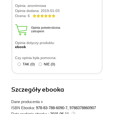
Opinia: anonimowa
Opinia dodana: 2019-01-03
Ocena: 6
Opinia potwierdzona
zakupem
Opinia dotyczy produktu:
ebook
Czy opinia była pomocna:
TAK
(
0
)
NIE
(
0
)
Szczegóły
ebooka
Dane producenta
»
ISBN Ebooka:
978-83-788-6090-7, 9788378860907
Data wydania ebooka :
2015-06-11