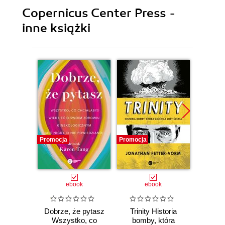
Copernicus Center Press -
inne książki
Promocja
Promocja
Promocj
ebook
ebook
Dobrze, że pytasz
Trinity Historia
Plem
Wszystko, co
bomby, która
instynk