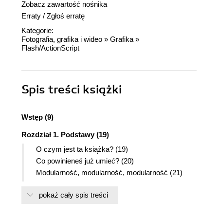
Zobacz zawartość nośnika
Erraty
/
Zgłoś erratę
Kategorie:
Fotografia, grafika i wideo
»
Grafika
»
Flash/ActionScript
Spis treści
książki
Wstęp (9)
Rozdział 1. Podstawy (19)
O czym jest ta książka? (19)
Co powinieneś już umieć? (20)
Modularność, modularność, modularność (21)
Nowe funkcje programu Flash MX 2004 (22)
pokaż cały spis treści
Czy powinieneś dokonać aktualizacji programu
Flash MX do MX 2004? (24)