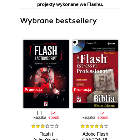
projekty wykonane we Flashu.
Wybrane bestsellery
Promocja
Promocja
Promocj
książka
ebook
książka
ebook
ksią
Flash i
Adobe Flash
Action
ActionScript.
CS5/CS5 PL