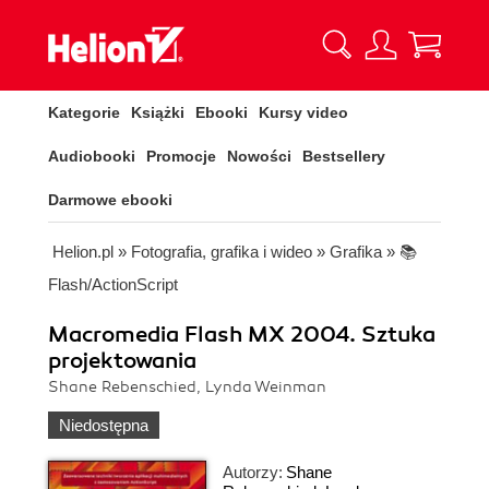
Kategorie
Książki
Ebooki
Kursy video
Audiobooki
Promocje
Nowości
Bestsellery
Darmowe ebooki
Helion.pl
»
Fotografia, grafika i wideo
»
Grafika
»
📚
Flash/ActionScript
Macromedia Flash MX 2004. Sztuka
projektowania
Shane Rebenschied, Lynda Weinman
Niedostępna
Autorzy:
Shane