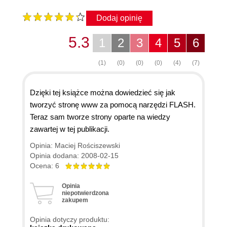
Dodaj opinię
5.3
1
2
3
4
5
6
(1)
(0)
(0)
(0)
(4)
(7)
Dzięki tej książce można dowiedzieć się jak
tworzyć stronę www za pomocą narzędzi FLASH.
Teraz sam tworze strony oparte na wiedzy
zawartej w tej publikacji.
Opinia: Maciej Rościszewski
Opinia dodana: 2008-02-15
Ocena: 6
Opinia
niepotwierdzona
zakupem
Opinia dotyczy produktu: