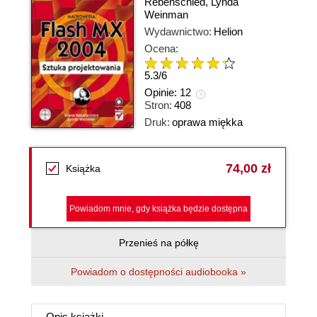
Rebenschied
,
Lynda
Weinman
Wydawnictwo:
Helion
Ocena:
5.3
/
6
Opinie:
12
Stron:
408
Druk:
oprawa miękka
74,00 zł
Książka
Powiadom mnie, gdy książka będzie dostępna
Przenieś na półkę
Powiadom o dostępności audiobooka »
Opis
książki