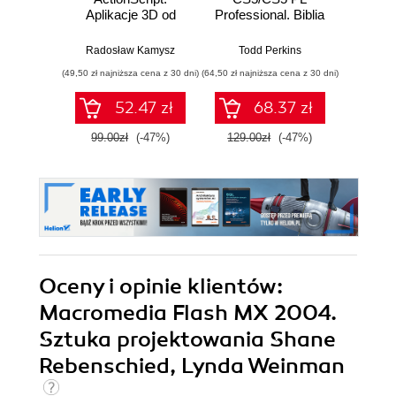
Aplikacje 3D od
Professional. Biblia
podstaw
Roger Br
Radosław Kamysz
Todd Perkins
(49,50 zł najniższa cena z 30 dni)
(64,50 zł najniższa cena z 30 dni)
(49,50 zł naj
52.47 zł
68.37 zł
99.00zł
(-47%)
129.00zł
(-47%)
99.0
Oceny i opinie klientów:
Macromedia Flash MX 2004.
Sztuka projektowania Shane
Rebenschied, Lynda Weinman